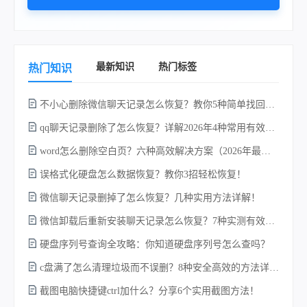
最新知识
热门标签
热门知识
不小心删除微信聊天记录怎么恢复？教你5种简单找回的方法！
不
qq聊天记录删除了怎么恢复？详解2026年4种常用有效的方法（支持.db数据库提取）
word怎么删除空白页？六种高效解决方案（2026年最新实操指南）！
误格式化硬盘怎么数据恢复？教你3招轻松恢复！
微信聊天记录删掉了怎么恢复？几种实用方法详解！
微信卸载后重新安装聊天记录怎么恢复？7种实测有效的恢复方案详解！
w
硬盘序列号查询全攻略：你知道硬盘序列号怎么查吗？
c盘满了怎么清理垃圾而不误删？8种安全高效的方法详解+误删恢复指南！
截图电脑快捷键ctrl加什么？分享6个实用截图方法！