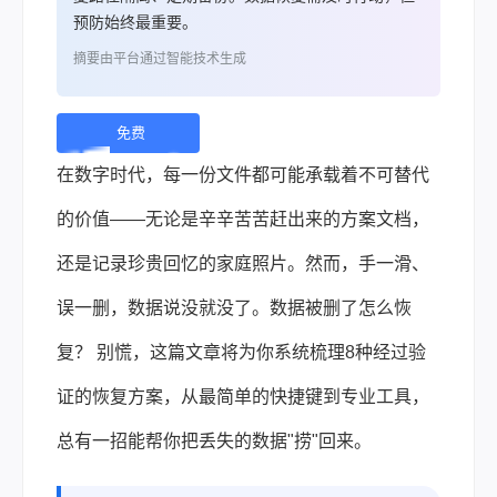
预防始终最重要。
摘要由平台通过智能技术生成
免费
下
在数字时代，每一份文件都可能承载着不可替代
载 |
的价值——无论是辛辛苦苦赶出来的方案文档，
还是记录珍贵回忆的家庭照片。然而，手一滑、
误一删，数据说没就没了。数据被删了怎么恢
复？ 别慌，这篇文章将为你系统梳理8种经过验
证的恢复方案，从最简单的快捷键到专业工具，
总有一招能帮你把丢失的数据"捞"回来。