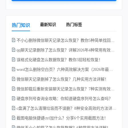
最新知识
热门标签
热门知识
不小心删除微信聊天记录怎么恢复？教你5种简单找回的方法！
qq聊天记录删除了怎么恢复？详解2026年4种常用有效的方法（支持.db数据库提取）
w
误格式化硬盘怎么数据恢复？教你3招轻松恢复！
word怎么删除空白页？六种高效解决方案（2026年最新实操指南）！
微信聊天记录删掉了怎么恢复？几种实用方法详解！
微信卸载后重新安装聊天记录怎么恢复？7种实测有效的恢复方案详解！
硬盘序列号查询全攻略：你知道硬盘序列号怎么查吗？
c盘满了怎么清理垃圾而不误删？8种安全高效的方法详解+误删恢复指南！
电
截图电脑快捷键ctrl加什么？分享6个实用截图方法！
微信不小心卸载了怎么恢复数据？6种常用方法详解！