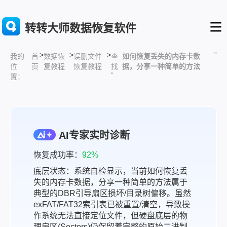
转转大师数据恢复软件
>
>
>
”
首
数据恢
误删文件
查
如何恢复丢失的内存卡数
我的
页
复教程
恢复教程
找
据，分享一种简单的方法
位
“
置：
AI专家实时诊断
恢复成功率：
92%
底层状态：系统自检显示，当前如何恢复丢
失的内存卡数据，分享一种简单的方法属于
典型的DBR引导扇区损坏/目录树偏移。虽然
exFAT/FAT32索引表已被重置/清空，导致操
作系统无法直接定位文件，但硬盘底层的物
理扇区(Sectors)仍保留着完整的原始二进制