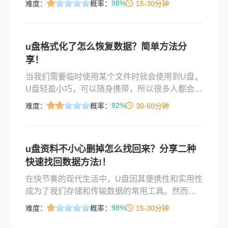
98%
难度：
概率：
15-30分钟
现它们消失了，这确实是一个令人头疼的问题。
那么，当u盘文件剪切丢失如何恢复呢？下面一起
看看吧。
u盘格式化了怎么恢复数据？简单方法分
享！
当我们需要临时使用某个文件时就会使用到U盘，
U盘轻盈小巧，可以随身携带，所以很多人都会使
用U盘来存放一些重要的文件，如果在使用U盘的
92%
难度：
概率：
30-60分钟
时候出现了问题或者U盘文件被误删了，那么u盘
格式化了怎么恢复数据呢？相信有很多人都遇到
过这种情况，电视上也看过，坏人为了让自己的
u盘资料不小心删掉怎么找回来？分享二种
方案当选
快速找回数据方法!！
在快节奏的现代生活中，U盘因其便携性和实用性
成为了我们存储和传输数据的常用工具。然而，
误删除U盘上的重要文件是一种常见而又令人头疼
98%
难度：
概率：
15-30分钟
的问题。无论是不小心按下了错误的按键，还是
在清理U盘时不慎选错了文件，数据丢失的那一刻