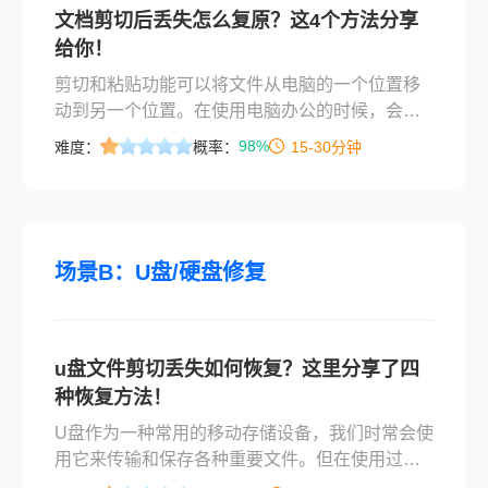
文档剪切后丢失怎么复原？这4个方法分享
给你！
剪切和粘贴功能可以将文件从电脑的一个位置移
动到另一个位置。在使用电脑办公的时候，会经
常使用剪切和粘贴的操作。操作系统提供了多种
98%
难度：
概率：
15-30分钟
执行剪切的方法，例如，使用组合键、右键菜
单、工具栏按钮等。剪切操作很简单，我们只需
要选中想要剪切的文件或文件夹，然后按下Ctrl和
X按键（或是点击鼠标右键选择“剪切”菜单项）。
从视觉上看，被剪切的文件通常会颜色变浅，表
场景B：U盘/硬盘修复
示他们将被移动
u盘文件剪切丢失如何恢复？这里分享了四
种恢复方法！
​U盘作为一种常用的移动存储设备，我们时常会使
用它来传输和保存各种重要文件。但在使用过程
中，有时我们会不小心剪切了某些文件，然后发