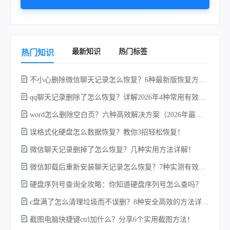
最新知识
热门标签
热门知识
不小心删除微信聊天记录怎么恢复？6种最新版恢复方法对比，选对方案找回率提升80%！
qq聊天记录删除了怎么恢复？详解2026年4种常用有效的方法（支持.db数据库提取）
word怎么删除空白页？六种高效解决方案（2026年最新实操指南）！
误格式化硬盘怎么数据恢复？教你3招轻松恢复！
不
微信聊天记录删掉了怎么恢复？几种实用方法详解！
微信卸载后重新安装聊天记录怎么恢复？7种实测有效的恢复方案详解！
硬盘序列号查询全攻略：你知道硬盘序列号怎么查吗？
c盘满了怎么清理垃圾而不误删？8种安全高效的方法详解+误删恢复指南！
截图电脑快捷键ctrl加什么？分享6个实用截图方法！
w