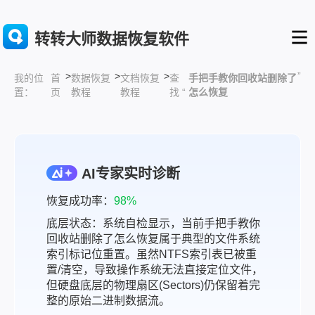
转转大师数据恢复软件
>
>
>
”
首
数据恢复
文档恢复
查
手把手教你回收站删除了
我的位
页
教程
教程
找 “
怎么恢复
置：
AI专家实时诊断
恢复成功率：
98%
底层状态：系统自检显示，当前手把手教你
回收站删除了怎么恢复属于典型的文件系统
索引标记位重置。虽然NTFS索引表已被重
置/清空，导致操作系统无法直接定位文件，
但硬盘底层的物理扇区(Sectors)仍保留着完
整的原始二进制数据流。