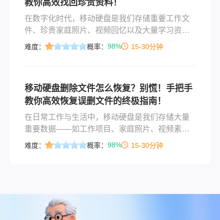
教你高效找回珍贵资料！
括保存文件、安装软件等）可能覆盖被删文件区
域，导致永久丢失！🔍 方法一：使用数据
在数字化时代，移动硬盘是我们存储重要工作文
件、珍贵家庭照片、视频回忆以及大量学习资料
的“数字仓库”。然而，“手滑”瞬间总是令人猝不及
98%
难度：
概率：
15-30分钟
防——一次误删除、一次错误的格式化，都可能
让多年的心血 seemingly 荡然无存。当发现移动
硬盘里的资料被误删后， panic（恐慌）是首要大
移动硬盘删除文件怎么恢复？别慌！手把手
敌。请切记：冷静下来，立刻停止任何写入操
教你高效恢复误删文件的终极指南！
作！ 你的数据很大概率还静静地躺在硬盘里，等
待被正确的方法召回。
在日常工作与生活中，移动硬盘是我们存储大量
重要数据——如工作项目、家庭照片、视频素
材、学术资料——的忠实伙伴。然而，“手滑”瞬间
98%
难度：
概率：
15-30分钟
总是难以避免：一次误删除、一次错误的格式
化、或是硬盘突然无法识别，都可能导致心血付
之一炬。面对这种紧急情况， panic 是第一大
敌。请记住，在大多数情况下，被删除的文件并
未真正“消失”，它们只是被系统标记为“可覆盖空
间”。只要采取正确、及时的措施，恢复数据的成