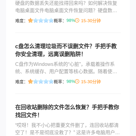
硬盘的数据丢失还能找得回来吗？如何解决恢复
电脑桌面文件电脑桌面文件恢复问题？硬盘数据
丢失当然是可以找回来的，只要你的数据没有被
98%
难度：
概率：
15-30分钟
覆盖掉，恢复的成功率就很高，很多人担心数据
恢复不出来，如果是刚刚删除的文件，只要不录
入新的数据，那么数据是很快就能找回来的，但
c盘怎么清理垃圾而不误删文件？手把手教
是如果数据丢了有一段时间，那么在这段时间
你安全清理，远离误删陷阱！
内，又录入了新的数据，这样恢复的成功率就较
低了，要怎么知道数据能不能恢复出来呢？大家
C盘作为Windows系统的“心脏”，承载着操作系
可以使用转
统、系统缓存、用户配置等核心数据。随着使用
时间增长，C盘空间会被临时文件、缓存、更新备
98%
难度：
概率：
15-30分钟
份等“垃圾”逐渐吞噬，导致系统运行变慢、甚至提
示“磁盘空间不足”。但误删C盘文件可能导致系统
崩溃、软件无法运行或个人数据丢失，因此，如
在回收站删除的文件怎么恢复？手把手教你
何精准识别垃圾文件、安全清理成为关键。那么c
找回文件！
盘怎么清理垃圾而不误删文件呢？
“哎呀！我不小心把重要文件删了，连回收站都清
空了！是不是彻底没救了？” 这是许多电脑用户都