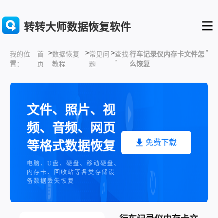
转转大师数据恢复软件
>
>
>
”
首
数据恢复
常见问
查找
行车记录仪内存卡文件怎
我的位
“
页
教程
题
么恢复
置：
文件、照片、视
频、音频、网页
免费下载
等格式数据恢复
电脑、U盘、硬盘、移动硬盘、
内存卡、回收站等各类存储设
备数据丢失恢复