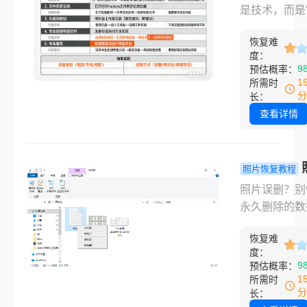
一。那份明天
么恢复回来？
是技术，而是
的报告、精心
实测有效方
止损’—— 删
的视频素材、
覆盖所有场
恢复难
操作，找回概
多年的工作资
度：
低。” 作为深
9
预估概率：
在一声清脆的
软件测评 8 
1
所需时
声中似乎化为
主，我见过太
分
长：
有。别慌，从
场人因误删桌
查看详情
件测评多年的
件崩溃、自媒
诉你：大多数
主丢失拍摄素
下，数据并未
哭的场景。“
照片恢复教程
“消失”，它们
除” 四个字看
误删永久删
照片误删？别
系统标记为“
了数据的生命
样找回？这
永久删除的数
期，但实际上
回方法了解
能这样找回双
要文件存储的
恢复难
除的那一刻，
空间未被新数
度：
数据并未真正
9
预估概率：
盖，恢复成功
而去。电脑桌
1
所需时
高达 90% 以
件误删、回收
分
长：