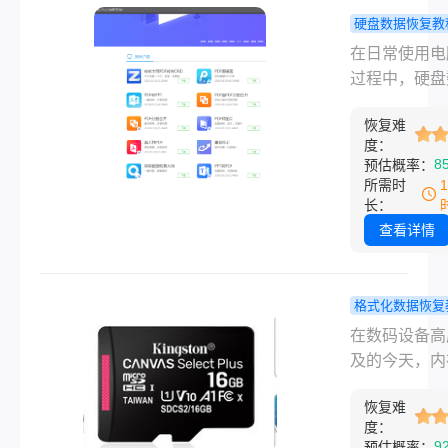
户常常面临“
硬盘数据恢复教
需要格式化”
盘数据怎么
在日常使用电
窗，或在慌乱
复？超全有
过程中，硬盘
接执行了格式
法指南（202
丢失是很多人
令。
新）！
恢复难
遇到的棘手问
度：
误删重要文件
8
预估概率：
外格式化硬盘
所需时
区突然丢失、
长：
攻击导致文件
查看详情
藏…… 这些
旦发生，轻则
个人照片、文
格式化数据恢复
重则损失工作
内存卡格式
在数码设备高
料、重要项目
怎么操作能
及的今天，内
据。面对数据
复？专业数
作为手机、相
失，很多人会
复全攻略！
恢复难
行车记录仪等
度：
失措，甚至盲
的重要存储载
9
预估概率：