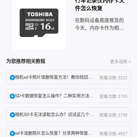
行车记录仪内存卡文
件怎么恢复
在数码设备高度普及的
今天，内存卡作为相
机、无人机、行车记录
仪及手机的核心存储介
质，承载着大量珍贵的
影像与文档资料。然
为您推荐相关教程
更多视频 >
而，由于误操作、系统
提示异常或病毒干扰，
相机sd卡照片误删恢复方法！教你找回误删照片！
观看次数:3222
用户常常面临“使用前
需要格式化”的弹窗，
SD卡数据恢复怎么操作？二种实用方法分享！
观看次数:3705
或在
相机SD卡无法读取怎么办？试试这几个方法！
观看次数:3798
sd卡误删照片怎么恢复？分享两种恢复方法！
观看次数:4927