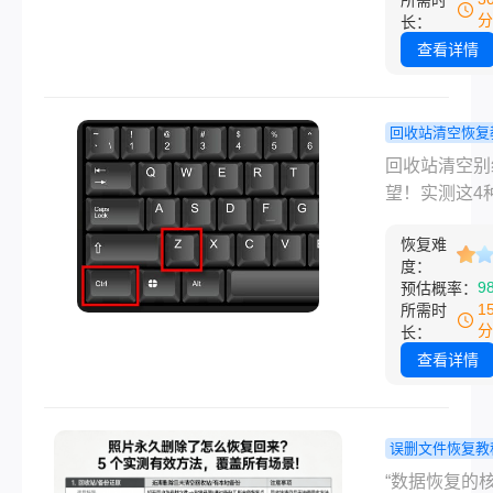
所需时
仪内存卡怎么
分
长：
化呢？以下是
查看详情
化的操作方法
坑指南。
回收站清空恢复
回收站删除
回收站清空别
件怎么恢复
望！实测这4
种恢复方法
方法，轻松找
松找回“消失
恢复难
失”的重要文
度：
重要文件！
时刻误删文件
9
预估概率：
的心跳漏跳一
1
所需时
掌握正确方法
分
长：
据重生只需三
查看详情
“完了，回收
清空了！”这
数字时代最让
误删文件恢复教
头一紧的时刻
片永久删除
“数据恢复的