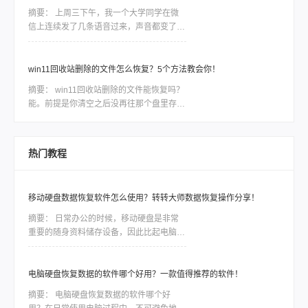
来，比用什么工具都关键。上周五下午，同
摘要：
上周三下午，我一个大学同学在微
事阿杰电话里声音都有点抖——他老婆在文
信上连续发了几条语音过来，声音都变了，
件管理器里整理旅行照片，手一滑把整个文
她说“完了完了，我把部门半年的项目资料
件夹拖进了回收站，紧接着又点了“清空回
删了”，然后一顿操作又给回收站清空了。
收站”
我当时问她第一句话就是：“你后来又往那
win11回收站删除的文件怎么恢复？5个方法教会你！
个盘里拷东西没有？”她说没有，还没来得
摘要：
win11回收站删除的文件能恢复吗？
及。我说那先别慌，有救。后来她按着我给
能。前提是你清空之后没再往那个盘里存过
的方法把文件找回来了，整个过程大概一个
东西。回收站清空其实并没有真正抹掉文
多小时。这篇我就从那天的经验开始，把判
件，只是在文件系统里把这块空间标记成了
断方法和具体操作按步骤讲清楚。
“可用”——数据还在磁盘上，只要没被新数
热门教程
据覆盖，就能找回来。每往这个盘多写一次
数据，恢复概率就往下掉一截。所以发现误
删的第一件事：停手，别动电脑。
移动硬盘数据恢复软件怎么使用？转转大师数据恢复操作分享！
摘要：
日常办公的时候，移动硬盘是非常
重要的随身资料储存设备，因此比起电脑本
地的硬盘，移动硬盘更加容易出现数据丢
失、误删等情况。一些重要的数据如果没有
备份，那么造成的损失将是难以估量的，因
电脑硬盘恢复数据的软件哪个好用？一款值得推荐的软件！
此市场对移动硬盘数据恢复软件的需求是非
摘要：
电脑硬盘恢复数据的软件哪个好
常大，今天我们就针对转转数据恢复大师数