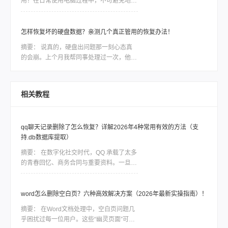
用？在日常使用电脑过程中，不可避免地会
据恢复这款软件，讲讲如何利用工具恢复丢
遇到电脑硬盘数据丢失或损坏的情况。无论
失的数据。
是因为误操作、磁盘故障还是病毒攻击，我
们都面临着一种紧迫感，需要尽快找到一款
怎样恢复坏的硬盘数据？亲测几个真正管用的恢复办法！
稳定可靠的软件来恢复我们的宝贵数据。然
摘要：
说真的，硬盘出问题那一刻心态真
而，市面上各种各样的电脑硬盘恢复软件让
的会崩。上个月我帮同事处理过一次，他那
人眼花缭乱，我们应该如何选择呢？本文将
个用了三年的移动硬盘突然不认盘了，里面
会为大家详细介绍一款备受好评的电脑硬盘
全是项目资料，急得他在工位上直拍桌子。
恢复数据软件，帮助大家解决这一难题。
当时我也是满头问号：怎样恢复坏的硬盘数
相关教程
据？后来折腾了大半天才把东西捞回来大部
分。如果你现在也正在为硬盘出问题发愁，
先别慌，这篇会按从简单到复杂、从免费到
qq聊天记录删除了怎么恢复？详解2026年4种常用有效的方法（支
付费的顺序，把我试过靠谱的几个方法都告
持.db数据库提取）
诉你，重点解决怎样恢复坏的硬盘数据这个
问题。
摘要：
在数字化社交时代，QQ 承载了太多
的青春回忆、商务合同与重要资料。一旦误
删聊天记录，由于 QQ 数据的加密特性，恢
复工作往往是一场与时间的赛跑。删除并不
等同于永久抹除。在数据底层，删除指令通
word怎么删除空白页？六种高效解决方案（2026年最新实操指南）！
常只是将该块空间标记为“可占用”，只要新
摘要：
在Word文档处理中，空白页问题几
数据尚未覆盖该区域，通过合理的方法依然
乎困扰过每一位用户。这些“幽灵页面”可能
有很大几率找回。