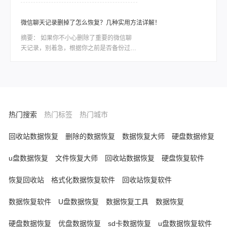
由分页符残留、段落格式异常、表格溢出或
页面设置错误导致。那么word怎么删除空
白页呢？本文结合最新Office版本特性，整
微信聊天记录删掉了怎么恢复？几种实用方法详解！
理六种经过验证的解决方案，助你精准清除
摘要：
如果你不小心删除了重要的微信聊
冗余页面。
天记录，别着急，根据你之前是否备份过、
删除时间长短、以及你使用的设备类型，有
不同层次的方法可以尝试恢复。那么微信聊
天记录删掉了怎么恢复呢？下面我按照恢复
概率从高到低，结合具体操作步骤，整理出
一套系统、实用的方案。
热门搜索
热门标签
热门城市
回收站数据恢复
删除的数据恢复
数据恢复大师
硬盘数据修复
u盘数据恢复
文件恢复大师
回收站数据恢复
硬盘恢复软件
恢复回收站
格式化数据恢复软件
回收站恢复软件
数据恢复软件
U盘数据恢复
数据恢复工具
数据恢复
硬盘数据恢复
优盘数据恢复
sd卡数据恢复
u盘数据恢复软件