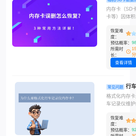
具、专业服务
内存卡误
程
内存卡（SD卡
层面，详细介
么恢复？3
卡等）因体积
据恢复方法，
方法详解！
容量大，广泛
供实用建议，
恢复难
相机、手机、
度：
用户高效找回
记录仪等设备
9
预估概率：
数据。
误删文件、格
1
所需时
卡或文件系统
分
长：
等情况时有发
查看详情
那么内存卡误
么恢复呢？本
合数据恢复原
行
常见问题
实操经验，为
仪内存卡怎
格式化内存卡
理一套从自救
式化？正确
车记录仪维护
业求助的完整
全指南！
心操作，能有
案。
恢复难
决卡顿、无法
度：
制、频繁重启
9
预估概率：
障。那么行车
3