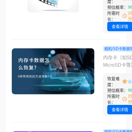
方法，帮助您
度：
高于普通文件
9
预估概率：
宝贵的数据。
其存储机制特
1
所需时
（循环录制、
分
长：
化分段存储）
查看详情
针对性操作。
删除的监控怎
复呢？本文提
相机/SD卡数据
备端、存储硬
内存卡数
程
内存卡（如S
云端备份的恢
么恢复？6
MicroSD卡
案，涵盖
找回方法详
手机、相机、
NVR/DVR、
恢复难
记录仪等设备
度：
卡、硬盘等常
用存储工具，
9
预估概率：
储介质，确保
删除、格式化
1
所需时
录像不丢失。
理损坏等问题
分
长：
致数据丢失。
查看详情
内存卡数据怎
复呢？本文将
件操作、系统
相机/SD卡数据