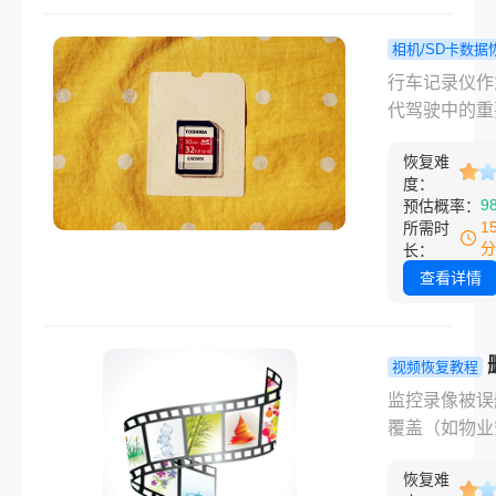
其他原因，行
录仪中的视频
相机/SD卡数据
可能会被意外
行车记录
程
行车记录仪作
除。面对这种
么找回删掉
代驾驶中的重
况，了解删除
的视频？试
全设备，不仅
车记录仪文件
这三种恢复
恢复难
记录行车过程
度：
能找回显得尤
法！
精彩瞬间，还
9
预估概率：
要。本文将详
关键时刻提供
1
所需时
绍几种方法来
证据。然而，
分
长：
您找回已删除
我们可能会不
查看详情
车记录仪文件
删除了一些重
提供预防措施
视频内容。那
免未来发生类
车记录仪怎么
视频恢复教程
况。
删掉内容的视
的监控怎么
监控录像被误
呢？本文将介
复？5种专
覆盖（如物业
种找回行车记
及注意事项
防、家庭摄像
已删除视频的
恢复难
录）时，恢复