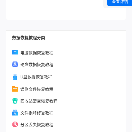
被清空、U盘
查看详情
要格式化——
惊心动魄的场
乎每个数码用
经历过。数据
数据恢复教程分类
瞬间的恐慌常
我们手足无措
网上繁杂的教
电脑数据恢复教程
让人难以辨别
硬盘数据恢复教程
伪。据统计，
78%的个人
U盘数据恢复教程
失是由于误操
误删文件恢复教程
成的，而非硬
障。值得庆幸
回收站清空恢复教程
是，绝大多数
下，所谓“永久
文件损坏修复教程
并非物理消除
分区丢失恢复教程
要