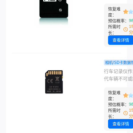
过正确的步骤
的视频？分
全设备，不仅
术手段，我们
个高效恢复
恢复难
记录行车过程
度：
能恢复这些被
法！
精彩瞬间，还
9
预估概率：
或丢失的数据
关键时刻提供
1
所需时
么怎么恢复行
证据。然而，
分
长：
录仪删掉的内
我们可能会不
查看详情
频呢？本文将
删除了一些重
介绍几种有效
行车记录仪视
复行车记录仪
那么，怎么找
相机/SD卡数据
除视频的方法
车记录仪已经
删除的行
程
行车记录仪作
提供预防措施
的视频呢？本
录仪文件怎
代车辆不可或
少未来发生类
为您介绍几种
找回？这3
安全设备，其
况的可能性。
已删除行车记
恢复指南车
恢复难
性不言而喻。
度：
视频的方法。
看!
仅能够记录日
9
预估概率：
驶的情况，更
1
所需时
包含交通事故
分
长：
键证据。然而
查看详情
时候由于误操