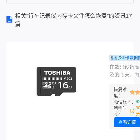
相关“行车记录仪内存卡文件怎么恢复”的资讯17
篇
相机/SD卡数据
内存卡格
程
在数码设备高
怎么恢复数
及的今天，内
掌握这5种
作为相机、无
了!
恢复难
机、行车记录
度：
手机的核心存
9
预估概率：
质，承载着大
3
所需时
贵的影像与文
分
长：
料。然而，由
查看详情
操作、系统提
常或病毒干扰