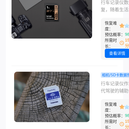
行车记录
程
行车记录仪数
存卡被删除
复，随着生活
么能恢复？
的提高，人们
教程来了
恢复难
数码相机的频
度：
来越多，数码
9
预估概率：
拍的照片一般
1
所需时
储在SD卡中
分
长：
我们一不小心
查看详情
卡中的照片删
了，那应该怎
复呢？只要你
相机/SD卡数据
款专业的SD
怎么恢复
程
行车记录仪作
恢复软件，即
记录仪删掉
代驾驶的辅助
松解决行车记
容？教你三
备，不仅能够
数据恢复sd
复方法！
恢复难
行车过程，还
度：
恢复问题，下
关键时刻提供
9
预估概率：
们具体来了解
的证据。然而
1
所需时
吧。
时候我们可能
分
长：