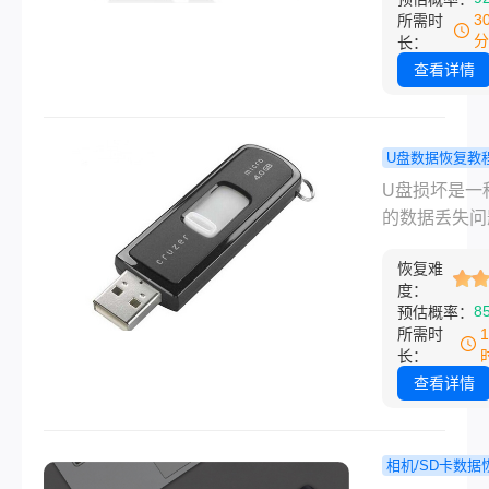
作导致数据彻
承载着我们大
3
所需时
法恢复。其实
照片、视频、
分
长：
握正确的方法
等重要数据。
查看详情
部分硬盘数据
而，误操作格
有效找回。本
化、设备提示
从基础自救、
需要格式化、
U盘数据恢复教
恢复、专业处
病毒攻击导致
损坏怎么恢
U盘损坏是一
个维度，详细
动格式化等情
件？建议尝
的数据丢失问
硬盘数据怎么
常常让用户陷
这些方法！
当U盘出现损
的有效方法，
据丢失的恐慌
恢复难
可能会导致文
不同场景与操
度：
法读取、复制
度，帮你安全
8
预估概率：
除。本文将介
效找回丢失数
所需时
损坏怎么恢复
长：
的方法，帮助
查看详情
决数据丢失的
题。
相机/SD卡数据