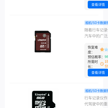
小心删除了一
查看详情
要的行车记录
频。那么，怎
复行车记录仪
相机/SD卡数据
的内容呢？本
怎么恢复
程
随着行车记录
为您介绍几种
记录仪删掉
汽车中的广泛
的恢复方法。
容视频？试
用，它们不仅
几个找回方
恢复难
了驾驶者安全
度：
的好帮手，也
9
预估概率：
通事故提供了
1
所需时
的证据。然而
分
长：
时候用户可能
查看详情
小心删除了重
行车记录视频
者因为存储卡
相机/SD卡数据
而丢失了视频
怎么找回
程
行车记录仪作
件。幸运的是
记录仪已经
代驾驶中的重