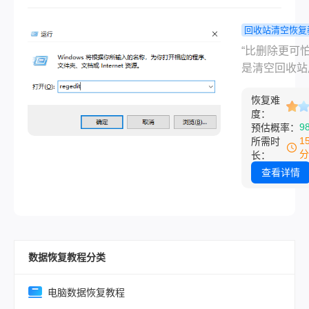
化了！”
回收站清空恢复
误删的文件
“比删除更可
回收站如何
是清空回收站
回？别慌！
那瞬间空荡荡
终极指南帮
恢复难
然。” 这份茫
度：
松救回！
懂。作为一名
9
预估概率：
脑软件打了多
1
所需时
道的测评博主
分
长：
见过太多因误
查看详情
而焦急万分的
孔。“桌面文
刚删，回收站
找不到！”“清
数据恢复教程分类
站后，才发现
重要PPT没备
——文件误删
电脑数据恢复教程