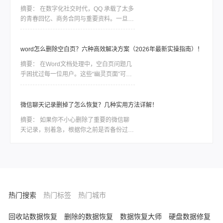
问题。
摘要：
在数字化社交时代，QQ 承载了太多
的青春回忆、商务合同与重要资料。一旦误
删聊天记录，由于 QQ 数据的加密特性，恢
复工作往往是一场与时间的赛跑。删除并不
等同于永久抹除。在数据底层，删除指令通
word怎么删除空白页？六种高效解决方案（2026年最新实操指南）！
常只是将该块空间标记为“可占用”，只要新
摘要：
在Word文档处理中，空白页问题几
数据尚未覆盖该区域，通过合理的方法依然
乎困扰过每一位用户。这些“幽灵页面”可能
有很大几率找回。
由分页符残留、段落格式异常、表格溢出或
页面设置错误导致。那么word怎么删除空
白页呢？本文结合最新Office版本特性，整
微信聊天记录删掉了怎么恢复？几种实用方法详解！
理六种经过验证的解决方案，助你精准清除
摘要：
如果你不小心删除了重要的微信聊
冗余页面。
天记录，别着急，根据你之前是否备份过、
删除时间长短、以及你使用的设备类型，有
不同层次的方法可以尝试恢复。那么微信聊
天记录删掉了怎么恢复呢？下面我按照恢复
概率从高到低，结合具体操作步骤，整理出
一套系统、实用的方案。
热门搜索
热门标签
热门城市
回收站数据恢复
删除的数据恢复
数据恢复大师
硬盘数据修复