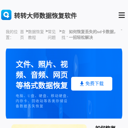
转转大师数据恢复软件
>
>
>
”
首
数据恢复
常见
查
如何恢复丢失的sd卡数据，
我的位
页
教程
问题
找 “
一招轻松解决
置：
文件、照片、视
频、音频、网页
免费下载
等格式数据恢复
电脑、U盘、硬盘、移动硬盘、
内存卡、回收站等各类存储设
备数据丢失恢复