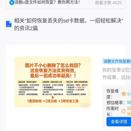
误删u盘文件如何恢复？教你两方法！
观看次数:4525
动照片全
没了！”“宝
相关“如何恢复丢失的sd卡数据，一招轻松解决”
宝周岁照
的资讯2篇
在SD卡
里，我不
小心格式
化了！”
误删文件恢复教
片不小心删
你的宝贵记忆
怎么找回？
作成果，远比
恢复方法实
中更坚韧，删
效，最后一
恢复难
不过是给数据
度：
功率超高！
了一层“隐身衣
9
预估概率：
“完了！刚整
1
所需时
活动照片全没
分
长：
“宝宝周岁照在
查看详情
里，我不小心