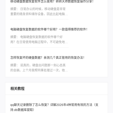
移动硬盘数据恢复软件怎么使用？转转大师数据恢复操作分享！
摘要：
日常办公的时候，移动硬盘是非常
重要的随身资料储存设备，因此比起电脑本
地的硬盘，移动硬盘更加容易出现数据丢
失、误删等情况。一些重要的数据如果没有
备份，那么造成的损失将是难以估量的，因
电脑硬盘恢复数据的软件哪个好用？一款值得推荐的软件！
此市场对移动硬盘数据恢复软件的需求是非
摘要：
电脑硬盘恢复数据的软件哪个好
常大，今天我们就针对转转数据恢复大师数
用？在日常使用电脑过程中，不可避免地会
据恢复这款软件，讲讲如何利用工具恢复丢
遇到电脑硬盘数据丢失或损坏的情况。无论
失的数据。
是因为误操作、磁盘故障还是病毒攻击，我
们都面临着一种紧迫感，需要尽快找到一款
怎样恢复坏的硬盘数据？亲测几个真正管用的恢复办法！
稳定可靠的软件来恢复我们的宝贵数据。然
摘要：
说真的，硬盘出问题那一刻心态真
而，市面上各种各样的电脑硬盘恢复软件让
的会崩。上个月我帮同事处理过一次，他那
人眼花缭乱，我们应该如何选择呢？本文将
个用了三年的移动硬盘突然不认盘了，里面
会为大家详细介绍一款备受好评的电脑硬盘
全是项目资料，急得他在工位上直拍桌子。
恢复数据软件，帮助大家解决这一难题。
当时我也是满头问号：怎样恢复坏的硬盘数
相关教程
据？后来折腾了大半天才把东西捞回来大部
分。如果你现在也正在为硬盘出问题发愁，
先别慌，这篇会按从简单到复杂、从免费到
qq聊天记录删除了怎么恢复？详解2026年4种常用有效的方法（支
付费的顺序，把我试过靠谱的几个方法都告
持.db数据库提取）
诉你，重点解决怎样恢复坏的硬盘数据这个