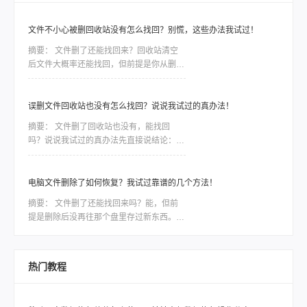
文件不小心被删回收站没有怎么找回？别慌，这些办法我试过！
摘要：
文件删了还能找回来？回收站清空
后文件大概率还能找回，但前提是你从删除
之后到发现之前，没再往那个盘里存过新东
西。因为删除只是把文件标记成“可覆盖”，
真实数据还在磁盘上待着。这个前提比用什
误删文件回收站也没有怎么找回？说说我试过的真办法！
么方法都关键——只要被新数据盖住了，神
摘要：
文件删了回收站也没有，能找回
仙软件也救不回来。前阵子同事小李给客户
吗？说说我试过的真办法先直接说结论：能
做方案，晚上赶工误把存了三天素材的文件
找回，但前提是你清空回收站之后没再往那
夹删了，回收站也顺手清空。他给我打电话
个盘里存过东西。 这一步直接决定数据是
时声音都变了，第一
否被“覆盖”，比用什么软件都关键——因为
电脑文件删除了如何恢复？我试过靠谱的几个方法！
删除只是把文件的“门牌号”撕了，数据本身
摘要：
文件删了还能找回来吗？能，但前
还躺在硬盘里；但只要新数据住了进去，原
提是删除后没再往那个盘里存过新东西。电
文件就被物理抹掉，神仙也难救。一段糟心
脑文件删除了如何恢复，核心就一句话：文
的真实经历上周我表哥干了一件事，差点把
件还在磁盘上，只是系统把这块空间标记成
自己电脑拍烂。他在整理旧照片，想删掉一
“可覆盖”了。一旦你继续写入新数据，才会
堆模糊的重复图，结果
热门教程
真把原来的文件盖掉。盖掉的部分，用什么
软件都救不回来。所以，发现误删之后，第
一件事是“停手”，不是找软件。