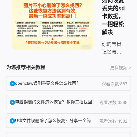
如何恢复
丢失的sd
卡数据，
一招轻松
解决
你的宝贵
记忆与工
作成果，
远比想象
为您推荐相关教程
更多视频 >
中更坚
韧，删
openclaw误删重要文件怎么找回？
观看次数:887
除，不过
是给数据
电脑误删的文件怎么恢复？教你二招找回！
观看次数:3388
戴上了一
层“隐身
U盘文件误删除了怎么恢复？分享一个简单恢复方法！
衣”。“完
观看次数:4982
了！刚整
理好的活