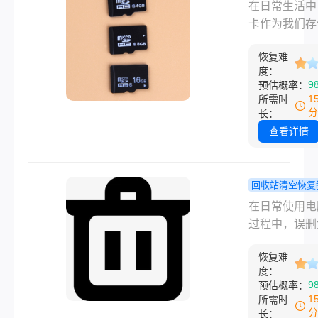
频被误删除的
删除的s
程
在日常生活中
况，这可能会
频文件文件
卡作为我们存
重要的证据丢
恢复？教你
片、视频等多
幸运的是，通
实用方法！
恢复难
内容的重要工
度：
些专业的技术
时常扮演着关
9
预估概率：
具，我们可以
色。然而，误
1
所需时
恢复这些被删
频文件的经历
分
长：
视频文件。本
让不少用户感
查看详情
详细介绍如何
疼和沮丧。幸
行车记录仪删
是，即使视频
视频。
被删除，我们
回收站清空恢复
有机会通过一
大文件删除
在日常使用电
有效的手段来
回收站里怎
过程中，误删
它们。那么删
回？这几个
件是一个常见
sd卡视频文
教你找回！
恢复难
题，尤其是在
度：
如何恢复呢？
文件没有进入
9
预估概率：
将为您详细介
站的情况下。
1
所需时
卡删除视频文
需要恢复一个
分
长：