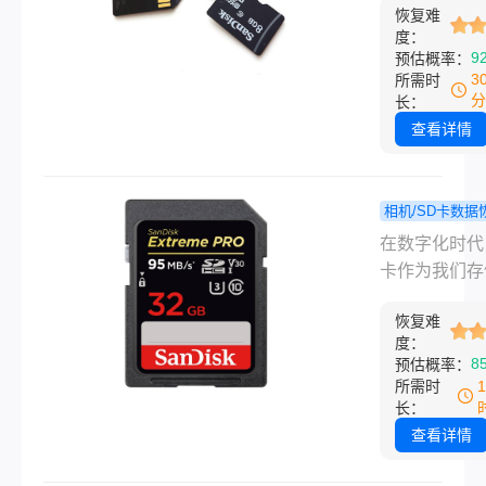
析数据恢复
恢复难
SD卡格式化
度：
案！
据丢失可能让
9
预估概率：
到惊慌和沮丧
3
所需时
是，请放心，
分
长：
分情况下，格
查看详情
后的数据仍然
通过一些方法
复。下面将介
相机/SD卡数据
些常用的数据
如何恢复
程
在数字化时代
方法。
照片？教你
卡作为我们存
轻松解决！
片的重要媒介
恢复难
常承载着珍贵
度：
忆。然而，有
8
预估概率：
于操作失误或
所需时
原因，我们可
长：
不小心删除S
查看详情
的照片。那么