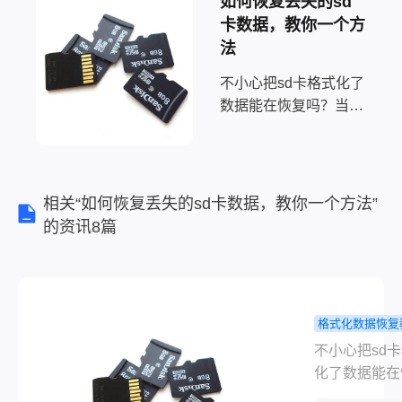
如何恢复丢失的sd
卡数据，教你一个方
法
不小心把sd卡格式化了
数据能在恢复吗？当你
不小心将SD卡格式化
时，数据丢失可能让你
感到惊慌和沮丧。但
是，请放心，大部分情
相关“如何恢复丢失的sd卡数据，教你一个方法”
况下，格式化后的数据
的资讯8篇
仍然可以通过一些方法
恢复。下面将介绍一些
常用的数据恢复方法。
格式化数据恢复
不小心把sd
不小心把sd
式化了数据
化了数据能在
恢复吗？全
吗？当你不小