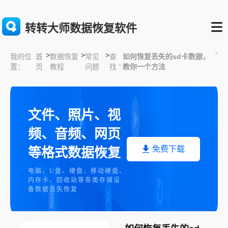
转转大师数据恢复软件
>
>
>
”
首
数据恢复
常见
查
如何恢复丢失的sd卡数据，
我的位
页
教程
问题
找 “
教你一个方法
置：
文件、照片、视
频、音频、网页
免费下载
等格式数据恢复
电脑、U盘、硬盘、移动硬盘、
内存卡、回收站等各类存储设
备数据丢失恢复