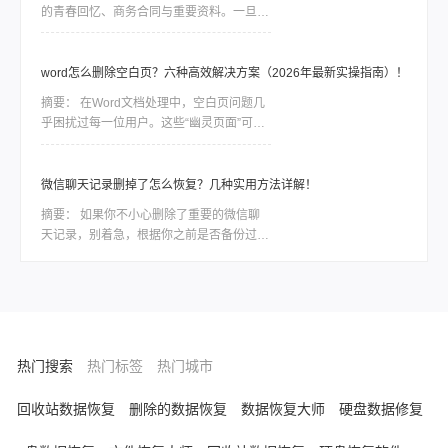
的青春回忆、商务合同与重要资料。一旦误
删聊天记录，由于 QQ 数据的加密特性，恢
复工作往往是一场与时间的赛跑。删除并不
等同于永久抹除。在数据底层，删除指令通
word怎么删除空白页？六种高效解决方案（2026年最新实操指南）！
常只是将该块空间标记为“可占用”，只要新
摘要：
在Word文档处理中，空白页问题几
数据尚未覆盖该区域，通过合理的方法依然
乎困扰过每一位用户。这些“幽灵页面”可能
有很大几率找回。
由分页符残留、段落格式异常、表格溢出或
页面设置错误导致。那么word怎么删除空
白页呢？本文结合最新Office版本特性，整
微信聊天记录删掉了怎么恢复？几种实用方法详解！
理六种经过验证的解决方案，助你精准清除
摘要：
如果你不小心删除了重要的微信聊
冗余页面。
天记录，别着急，根据你之前是否备份过、
删除时间长短、以及你使用的设备类型，有
不同层次的方法可以尝试恢复。那么微信聊
天记录删掉了怎么恢复呢？下面我按照恢复
概率从高到低，结合具体操作步骤，整理出
一套系统、实用的方案。
热门搜索
热门标签
热门城市
回收站数据恢复
删除的数据恢复
数据恢复大师
硬盘数据修复