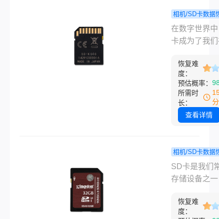
恢复sd卡照片
呢？，本文将
相机/SD卡数据
介绍四个实用
删除的s
程
​在数字世界中
法，帮助您找
频文件文件
卡成为了我们
删的照片。
恢复？教你
视频、照片等
快速恢复数
恢复难
体文件的重要
度：
小妙招！
体。然而，由
9
预估概率：
操作、病毒攻
1
所需时
系统故障等原
分
长：
我们可能会不
查看详情
删除SD卡中
文件。那么删
sd卡视频文
相机/SD卡数据
如何恢复呢？
sd卡永
程
SD卡是我们
将为您详细介
文件怎么恢
存储设备之一
种恢复SD卡
教你如何解
们经常会在S
视频文件的方
题！
恢复难
存储各种重要
度：
帮助您找回珍
件，如照片、