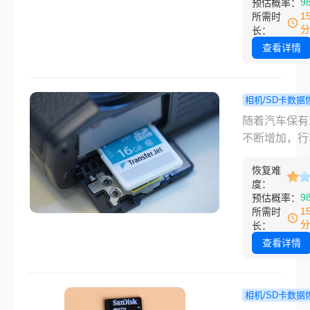
9
预估概率：
记忆。
频、文档等。
1
所需时
有时候，我们
分
长：
小心删除一些
查看详情
的文件，导致
和困惑。那么
卡永久删除文
相机/SD卡数据
么恢复呢？在
如何恢复
程
随着汽车保有
将为您介绍一
记录仪删掉
不断增加，行
效的方法，帮
频？教你几
录仪已经成为
恢复被永久删
效的找回方
恢复难
车主必不可少
度：
SD卡文件。
全助手。它不
9
预估概率：
够记录行车过
1
所需时
的每一个细节
分
长：
能在发生交通
查看详情
时提供关键证
然而，有时我
遇到行车记录
相机/SD卡数据