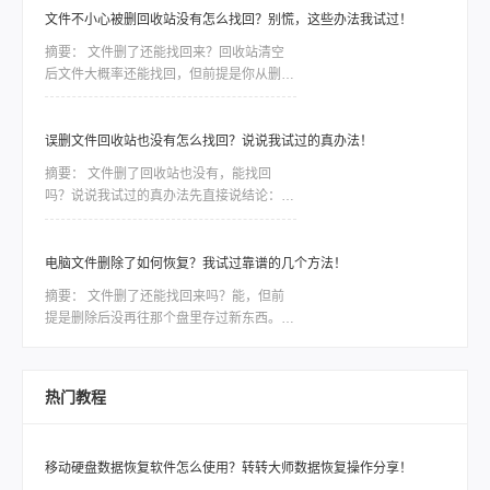
文件不小心被删回收站没有怎么找回？别慌，这些办法我试过！
摘要：
文件删了还能找回来？回收站清空
后文件大概率还能找回，但前提是你从删除
之后到发现之前，没再往那个盘里存过新东
西。因为删除只是把文件标记成“可覆盖”，
真实数据还在磁盘上待着。这个前提比用什
误删文件回收站也没有怎么找回？说说我试过的真办法！
么方法都关键——只要被新数据盖住了，神
摘要：
文件删了回收站也没有，能找回
仙软件也救不回来。前阵子同事小李给客户
吗？说说我试过的真办法先直接说结论：能
做方案，晚上赶工误把存了三天素材的文件
找回，但前提是你清空回收站之后没再往那
夹删了，回收站也顺手清空。他给我打电话
个盘里存过东西。 这一步直接决定数据是
时声音都变了，第一
否被“覆盖”，比用什么软件都关键——因为
电脑文件删除了如何恢复？我试过靠谱的几个方法！
删除只是把文件的“门牌号”撕了，数据本身
摘要：
文件删了还能找回来吗？能，但前
还躺在硬盘里；但只要新数据住了进去，原
提是删除后没再往那个盘里存过新东西。电
文件就被物理抹掉，神仙也难救。一段糟心
脑文件删除了如何恢复，核心就一句话：文
的真实经历上周我表哥干了一件事，差点把
件还在磁盘上，只是系统把这块空间标记成
自己电脑拍烂。他在整理旧照片，想删掉一
“可覆盖”了。一旦你继续写入新数据，才会
堆模糊的重复图，结果
热门教程
真把原来的文件盖掉。盖掉的部分，用什么
软件都救不回来。所以，发现误删之后，第
一件事是“停手”，不是找软件。
移动硬盘数据恢复软件怎么使用？转转大师数据恢复操作分享！