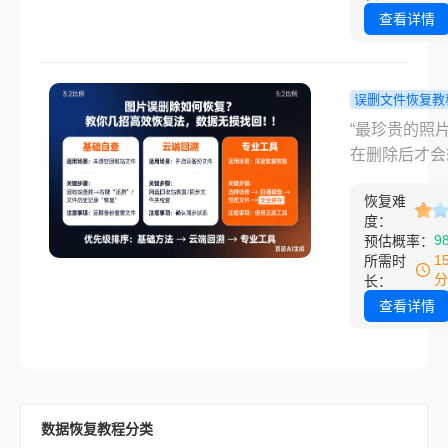
恢复方法，帮
久删除的大文
查看详情
找回那些珍贵
时，可能会感
忆。
惑和焦虑。然
通过理解文件
误删文件恢复教
机制以及掌握
片误删除如
“最珍贵的照
的恢复方法，
复？教你几
在删除后才会
以大大提高找
效恢复法，
备份。”“哎呀
据的机会。那
无损找回！!
恢复难
小心把拍摄了
文件删除不在
度：
天的素材删了！
9
预估概率：
站里怎么找回
清空回收站才
1
所需时
本文将详细介
里面有重要图
分
长：
种有效的恢复
……作为从事
查看详情
略，并提供具
软件测评多年
操作步骤，帮
主，我几乎每
尽可能地恢复
能在社群里看
的大文件。
样的焦急求助
数据恢复教程分类
据丢失的恐慌