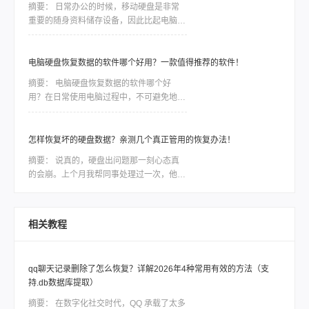
摘要：
日常办公的时候，移动硬盘是非常
重要的随身资料储存设备，因此比起电脑本
地的硬盘，移动硬盘更加容易出现数据丢
失、误删等情况。一些重要的数据如果没有
备份，那么造成的损失将是难以估量的，因
电脑硬盘恢复数据的软件哪个好用？一款值得推荐的软件！
此市场对移动硬盘数据恢复软件的需求是非
摘要：
电脑硬盘恢复数据的软件哪个好
常大，今天我们就针对转转数据恢复大师数
用？在日常使用电脑过程中，不可避免地会
据恢复这款软件，讲讲如何利用工具恢复丢
遇到电脑硬盘数据丢失或损坏的情况。无论
失的数据。
是因为误操作、磁盘故障还是病毒攻击，我
们都面临着一种紧迫感，需要尽快找到一款
怎样恢复坏的硬盘数据？亲测几个真正管用的恢复办法！
稳定可靠的软件来恢复我们的宝贵数据。然
摘要：
说真的，硬盘出问题那一刻心态真
而，市面上各种各样的电脑硬盘恢复软件让
的会崩。上个月我帮同事处理过一次，他那
人眼花缭乱，我们应该如何选择呢？本文将
个用了三年的移动硬盘突然不认盘了，里面
会为大家详细介绍一款备受好评的电脑硬盘
全是项目资料，急得他在工位上直拍桌子。
恢复数据软件，帮助大家解决这一难题。
当时我也是满头问号：怎样恢复坏的硬盘数
相关教程
据？后来折腾了大半天才把东西捞回来大部
分。如果你现在也正在为硬盘出问题发愁，
先别慌，这篇会按从简单到复杂、从免费到
qq聊天记录删除了怎么恢复？详解2026年4种常用有效的方法（支
付费的顺序，把我试过靠谱的几个方法都告
持.db数据库提取）
诉你，重点解决怎样恢复坏的硬盘数据这个
问题。
摘要：
在数字化社交时代，QQ 承载了太多