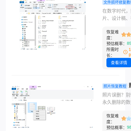
文件”、“文件
文件损坏修复教
坏”或是一个
png图片损
在数字时代，
图标时，那种
开如何修复
片、设计稿、
感不言而喻。
文掌握所有
等重要信息常
无价，但慌乱
修复方法与
恢复难
PNG格式保
度：
忌。实际上，
策略！
而，当您满怀
8
预估概率：
“损坏”的JP
地双击一个P
所需时
非无可救药，
件，却只看到
长：
一些系统内置
打开此文件”、
查看详情
具、专业软件
已损坏”或一
妙的方法，我
的错误提示时
很大几率将其
种挫败感不言
照片恢复教程
修复。
喻。 PNG文
误删永久删
照片误删？别
无损压缩和支
样找回？这
永久删除的数
明通道的特性
回方法了解
能这样找回双
受欢迎，但同
恢复难
除的那一刻，
因传输错误、
度：
数据并未真正
9
预估概率：
介质故障、软