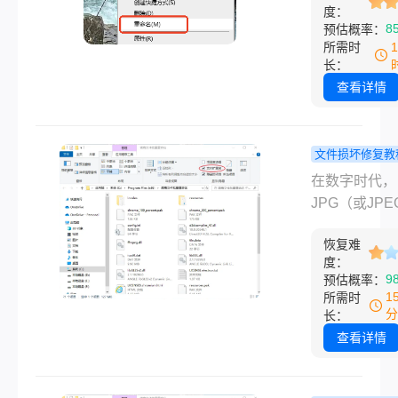
度：
况：文件头损
8
预估概率：
数据错误、格
所需时
符甚至物理损
长：
可能导致图片
查看详情
正常显示。以
关于损坏的图
何修复的常用
文件损坏修复教
总结，涵盖从
jpg格式图
在数字时代，
操作到专业工
开如何修复
JPG（或JP
多种解决方案
急！全方位
我们最常接触
助你快速恢复
指南助您找
恢复难
片格式之一，
度：
的图片文件。
贵影像！
录了我们的生
9
预估概率：
滴、工作成果
1
所需时
贵回忆。然而
分
长：
您满怀期待地
查看详情
一张JPG图
只看到“无法