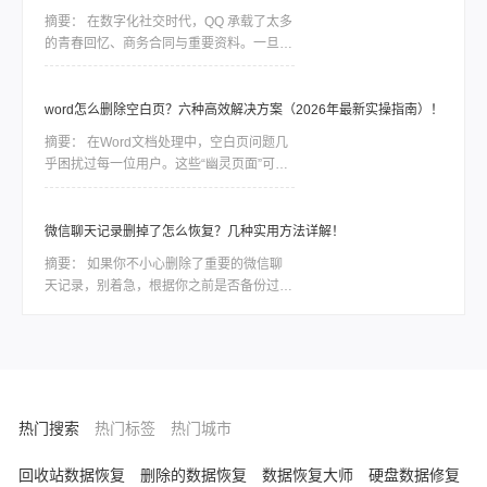
问题。
摘要：
在数字化社交时代，QQ 承载了太多
的青春回忆、商务合同与重要资料。一旦误
删聊天记录，由于 QQ 数据的加密特性，恢
复工作往往是一场与时间的赛跑。删除并不
等同于永久抹除。在数据底层，删除指令通
word怎么删除空白页？六种高效解决方案（2026年最新实操指南）！
常只是将该块空间标记为“可占用”，只要新
摘要：
在Word文档处理中，空白页问题几
数据尚未覆盖该区域，通过合理的方法依然
乎困扰过每一位用户。这些“幽灵页面”可能
有很大几率找回。
由分页符残留、段落格式异常、表格溢出或
页面设置错误导致。那么word怎么删除空
白页呢？本文结合最新Office版本特性，整
微信聊天记录删掉了怎么恢复？几种实用方法详解！
理六种经过验证的解决方案，助你精准清除
摘要：
如果你不小心删除了重要的微信聊
冗余页面。
天记录，别着急，根据你之前是否备份过、
删除时间长短、以及你使用的设备类型，有
不同层次的方法可以尝试恢复。那么微信聊
天记录删掉了怎么恢复呢？下面我按照恢复
概率从高到低，结合具体操作步骤，整理出
一套系统、实用的方案。
热门搜索
热门标签
热门城市
回收站数据恢复
删除的数据恢复
数据恢复大师
硬盘数据修复