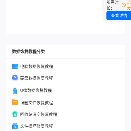
而去。电脑桌
1
所需时
溃或不当处理
件误删、回收
分
长：
因而损坏。
被清空、U盘
查看详情
要格式化——
惊心动魄的场
乎每个数码用
经历过。数据
数据恢复教程分类
瞬间的恐慌常
我们手足无措
网上繁杂的教
电脑数据恢复教程
让人难以辨别
硬盘数据恢复教程
伪。据统计，
78%的个人
U盘数据恢复教程
失是由于误操
误删文件恢复教程
成的，而非硬
障。值得庆幸
回收站清空恢复教程
是，绝大多数
下，所谓“永久
文件损坏修复教程