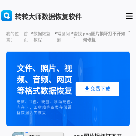
转转大师数据恢复软件
>
>
>
”
首
数据恢复
常见问
查找
png图片损坏打不开如
我的位
“
页
教程
题
何修复
置：
文件、照片、视
频、音频、网页
免费下载
等格式数据恢复
电脑、U盘、硬盘、移动硬盘、
内存卡、回收站等各类存储设
备数据丢失恢复