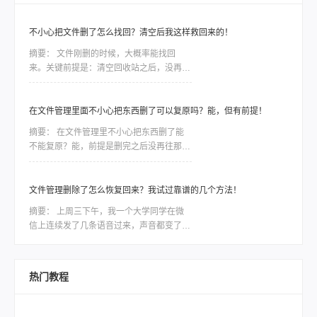
不小心把文件删了怎么找回？清空后我这样救回来的！
摘要：
文件刚删的时候，大概率能找回
来。关键前提是：清空回收站之后，没再往
这个盘里存过新东西。因为文件删除只是把
空间标记成“可用”，底层数据还在，一旦写
入新数据把原位置盖住了，就真的没了。所
在文件管理里面不小心把东西删了可以复原吗？能，但有前提！
以发现误删，第一件事是停手，别再动那个
摘要：
在文件管理里不小心把东西删了能
盘。
不能复原？能，前提是删完之后没再往那个
盘里存过新东西。文件删除只是把磁盘空间
标记成“可覆盖”，只要还没被覆盖，数据就
还在。这个前提直接决定了你能不能救回
文件管理删除了怎么恢复回来？我试过靠谱的几个方法！
来，比用什么工具都关键。上周五下午，同
摘要：
上周三下午，我一个大学同学在微
事阿杰电话里声音都有点抖——他老婆在文
信上连续发了几条语音过来，声音都变了，
件管理器里整理旅行照片，手一滑把整个文
她说“完了完了，我把部门半年的项目资料
件夹拖进了回收站，紧接着又点了“清空回
删了”，然后一顿操作又给回收站清空了。
收站”
我当时问她第一句话就是：“你后来又往那
热门教程
个盘里拷东西没有？”她说没有，还没来得
及。我说那先别慌，有救。后来她按着我给
的方法把文件找回来了，整个过程大概一个