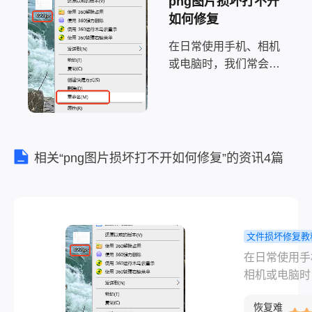
png图片损坏打不开
如何修复
在日常使用手机、相机
或电脑时，我们常会遇
到图片文件损坏打不开
的情况：文件头损坏、
数据错误、格式不符甚
至物理损坏都可能导致
图片无法正常显示。以
相关“png图片损坏打不开如何修复”的资讯4篇
下是关于损坏的图片如
何修复的常用方法总
结，涵盖从基础操作到
专
文件损坏修复教
坏的图片怎
在日常使用手
复？常用修
相机或电脑时
法全解析！
们常会遇到图
恢复难
件损坏打不开