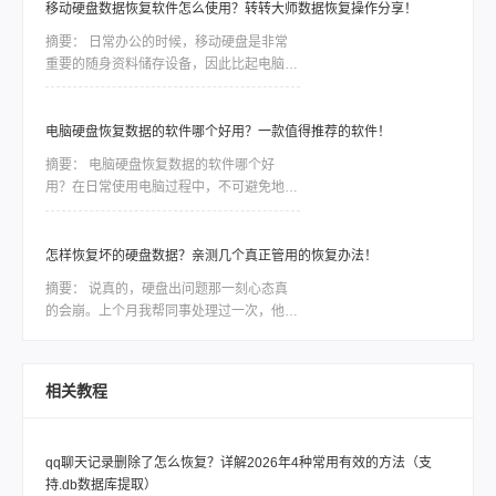
移动硬盘数据恢复软件怎么使用？转转大师数据恢复操作分享！
多小时。这篇我就从那天的经验开始，把判
断方法和具体操作按步骤讲清楚。
摘要：
日常办公的时候，移动硬盘是非常
重要的随身资料储存设备，因此比起电脑本
地的硬盘，移动硬盘更加容易出现数据丢
失、误删等情况。一些重要的数据如果没有
备份，那么造成的损失将是难以估量的，因
电脑硬盘恢复数据的软件哪个好用？一款值得推荐的软件！
此市场对移动硬盘数据恢复软件的需求是非
摘要：
电脑硬盘恢复数据的软件哪个好
常大，今天我们就针对转转数据恢复大师数
用？在日常使用电脑过程中，不可避免地会
据恢复这款软件，讲讲如何利用工具恢复丢
遇到电脑硬盘数据丢失或损坏的情况。无论
失的数据。
是因为误操作、磁盘故障还是病毒攻击，我
们都面临着一种紧迫感，需要尽快找到一款
怎样恢复坏的硬盘数据？亲测几个真正管用的恢复办法！
稳定可靠的软件来恢复我们的宝贵数据。然
摘要：
说真的，硬盘出问题那一刻心态真
而，市面上各种各样的电脑硬盘恢复软件让
的会崩。上个月我帮同事处理过一次，他那
人眼花缭乱，我们应该如何选择呢？本文将
个用了三年的移动硬盘突然不认盘了，里面
会为大家详细介绍一款备受好评的电脑硬盘
全是项目资料，急得他在工位上直拍桌子。
恢复数据软件，帮助大家解决这一难题。
当时我也是满头问号：怎样恢复坏的硬盘数
相关教程
据？后来折腾了大半天才把东西捞回来大部
分。如果你现在也正在为硬盘出问题发愁，
先别慌，这篇会按从简单到复杂、从免费到
qq聊天记录删除了怎么恢复？详解2026年4种常用有效的方法（支
付费的顺序，把我试过靠谱的几个方法都告
持.db数据库提取）
诉你，重点解决怎样恢复坏的硬盘数据这个