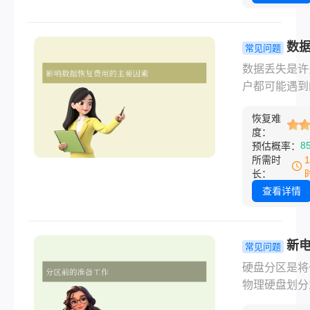
效找回丢失的
法，帮助您快
据。
复重要演示文
数
常见问题
服务收费标
​数据丢失是
析：你知道
户都可能遇到
恢复如何收
手问题，无论
吗？
恢复难
人误删文件还
度：
备硬件故障，
8
预估概率：
能带来重要数
所需时
损失。在这种
长：
下，数据恢复
查看详情
成为“救命稻草
许多用户对服
收费标准并不
新
常见问题
楚。那么数据
何分区硬盘
硬盘分区是将
如何收费呢？
同系统常见
物理硬盘划分
将从影响数据
详解！
个逻辑存储区