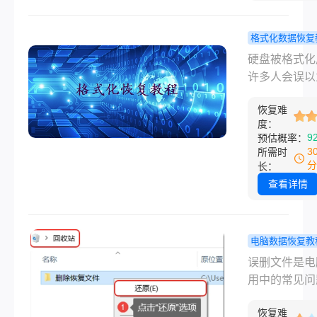
么恢复呢？本
从原理分析到
步骤，为你提
格式化数据恢复
份详尽的恢复
如何找回格
硬盘被格式化
南，并分享预
硬盘后的文
许多人会误以
据丢失的关键
完整指南！
据彻底丢失，
巧。
恢复难
际上，格式化
度：
只是清除了文
9
预估概率：
引信息，而非
3
所需时
擦除数据。只
分
长：
覆盖新数据，
查看详情
分文件仍有机
复。那么如何
格式化硬盘后
电脑数据恢复教
件呢？以下是
脑如何恢复
误删文件是电
的恢复步骤与
文件？教你
用中的常见问
事项，帮助您
用找回方法
但大多数情况
程度找回重要
恢复难
件并未彻底消