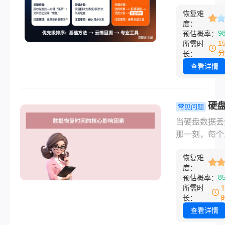
效恢复法，
备份。”“哎呀
等，并没有一
无损找回！!
恢复难
小心把拍摄了
定的“标价”。
度：
天的素材删了！
9
预估概率：
费完全取决于
清空回收站才
1
所需时
的“病情”严重
里面有重要图
分
长：
要理解这笔费
……作为从事
查看详情
我们需要走进
软件测评多年
恢复的“手术室
主，我几乎每
探究竟。
能在社群里看
硬
常见问题
样的焦急求助
恢复一般需
当硬盘数据丢
据丢失的恐慌
天？一篇文
那一刻，每个
职业，从职场
诉你答案！
迫切想知道：
人群到自媒体
恢复难
移动硬盘数据
者，一个误操
度：
恢复吗？硬盘
8
预估概率：
可能导致心血
恢复一般需要
所需时
费。那么图片
天？这个问题
长：
除如何恢复呢
标准答案，因
查看详情
据恢复的时间