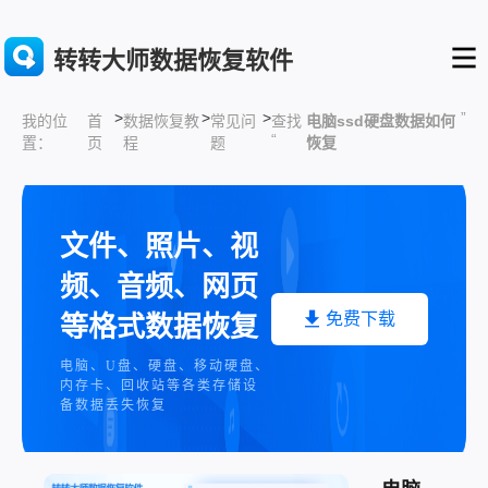
转转大师数据恢复软件
>
>
>
”
首
数据恢复教
常见问
查找
电脑ssd硬盘数据如何
我的位
“
页
程
题
恢复
置：
文件、照片、视
频、音频、网页
免费下载
等格式数据恢复
电脑、U盘、硬盘、移动硬盘、
内存卡、回收站等各类存储设
备数据丢失恢复