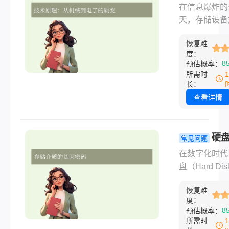
据。
是什么？数
在信息爆炸的
代的存储革
天，存储设备
数字世界的基
恢复难
传统的机械硬
度：
（HDD）曾
8
预估概率：
据主导地位，
所需时
着固态硬盘（So
长：
State Drive,
查看详情
的崛起，存储
正经历一场静
革命。那么固
硬盘
常见问题
盘是什么呢？
盘的区别？
在数字化时代
将从技术原理
对比（存储
盘（Hard Dis
心优势、应用
的核心差异
Drive, HDD/S
与未来趋势四
用场景）
恢复难
State Drive,
度，解析SS
度：
和U盘（USB F
8
预估概率：
重塑存储生态
Drive）是两
所需时