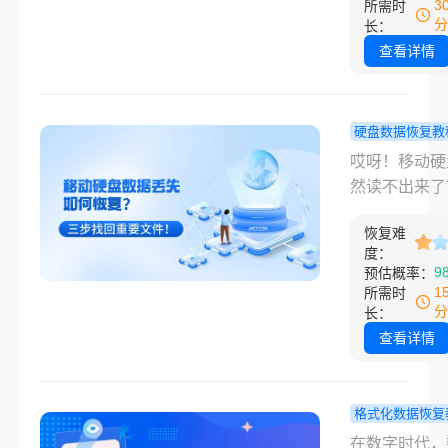
3
所需时
易被迅速填满
误格式化后如
分
长：
么如何清理电
死回生？202
查看详情
内存呢？本文
新高效数据恢
您系统性地梳
攻略在数字时
高效、安全且
数据是无价的
硬盘数据恢复教
的C盘清理方
次手滑的误格
动硬盘数据
哎呀！移动硬
在帮助您从新
操作，可能意
如何恢复？
然读不出来了
高手，全方位
珍贵的家庭照
慌！三步找
滑删了重要项
决C盘空间危
重要的工作文
要文件！
恢复难
件？格式化后
多年的心血瞬
度：
现备份没更新
9
预估概率：
失”。这种突
种糟心事儿，
1
所需时
的灾难足以让
也经历过！明
分
长：
急如焚。但请
分钟前还好好
查看详情
静下来！“格式
的，突然就提
大多数情况下
要格式化”或
将数据彻底抹
翼而飞，真是
格式化数据恢复
而只是清空了
都漏半拍。那
格式化的硬
在数字时代，