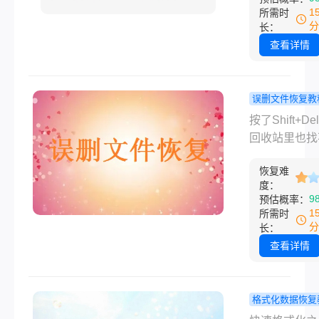
助。究竟
1
所需时
Windows1
分
长：
文件如何恢复
查看详情
最大程度地挽
失？这不仅是
问题，更是数
误删文件恢复教
全的必修课。
Shift+Del
按了Shift+De
将结合权威指
了还能恢复
回收站里也找
真实案例，为
回收站清空
到，文件还能
细解析从专业
试过这几个
恢复难
来吗？上个月
度：
到系统自带工
法！
事干了一件让
9
预估概率：
全方位恢复方
悔一整天的事
1
所需时
助你高效找回
整理文件夹的
分
长：
的数据。
按了Shift+De
查看详情
删掉了一个文
夹，五秒之后
应过来，里面
格式化数据恢复
写了两个多月
不小心把硬