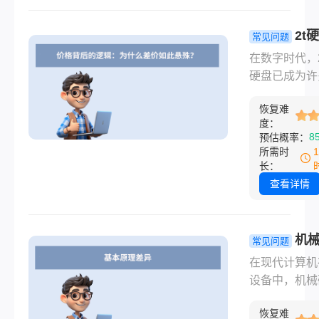
于多种因素。
将结合权威数
2t
常见问题
复机构的实践
据恢复一般
在数字时代，2
验，为您详细
钱？从几百
硬盘已成为许
不同场景下的
救”到上万元
的“数据仓库”
周期，并提供
命”全景解
恢复难
座仓库突然坍
应对建议。
度：
——无论是误
8
预估概率：
格式化，还是
所需时
损坏，用户最
长：
的问题往往直
查看详情
魂：2t硬盘
一般多少钱？
机
常见问题
和固态硬盘
在现代计算机
别：终极对
设备中，机械
选购指南！
（HDD）和
恢复难
盘（SSD）