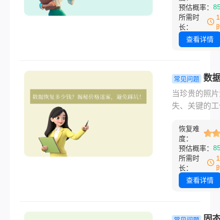
我深有体会！
8
预估概率：
心，C盘扩容
所需时
事，只要方法
长：
当，完全可以
查看详情
重装系统、不
数据的情况下
解决。那么c
数
常见问题
如何扩大呢？
一般多少钱
当珍贵的照片
是经过验证的
秘价格迷雾
失、关键的工
扩容方案，按
免踩坑！
档打不开、硬
风险从低到高
恢复难
然发出异响时
列。
度：
据恢复"这四
8
预估概率：
间成了救命稻
所需时
然而，随之而
长：
疑问是：数据
查看详情
一般多少钱？
是：没有统一
格！ 数据恢
固
常见问题