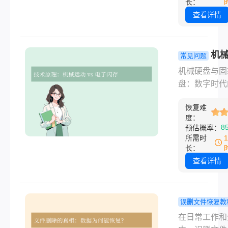
见的存储设备
长：
管它们都承担
查看详情
据存储的功能
在技术原理、
表现和使用场
机
常见问题
存在显著差异
和固态硬盘
机械硬盘与固
么硬盘和u盘
别：技术演
盘：数字时代
是什么呢？本
实用指南！
储双雄在计算
从多个维度解
恢复难
储领域，机械
者的区别，帮
度：
（HDD）和
8
预估概率：
户更精准地选
盘（SSD）
所需时
合自身需求的
个时代的见证
长：
工具。
一个承载着半
查看详情
纪的机械美学
个诠释着半导
术的革新。它
误删文件恢复教
同为数据存储
删除文件恢
在日常工作和
备，却在技术
攻略：三种