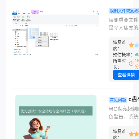
它们的差异，
为你的笔记本
误删文件恢复教
最适合的“记
何恢复电脑
误删重要文件
库”。那么笔
的文件？常
是令人焦虑的
脑机械硬盘和
法指南！
历。无论是工
硬盘有什么区
恢复难
档、珍贵照片
呢？本文将从
度：
项目资料，请
9
预估概率：
维度对比两者
要惊慌！只要
1
所需时
别，帮助用户
及时得当，恢
分
长：
需求做出合理
功率通常很高
查看详情
择。
么如何恢复电
删的文件呢？
是我总结的常
c盘
常见问题
复方法，从简
如何扩大？
当C盘亮起刺
专业逐步说明
慌！手把手
色警告，系统
安全扩大C
顿、程序报错
间!
恢复难
而至，那种焦
度：