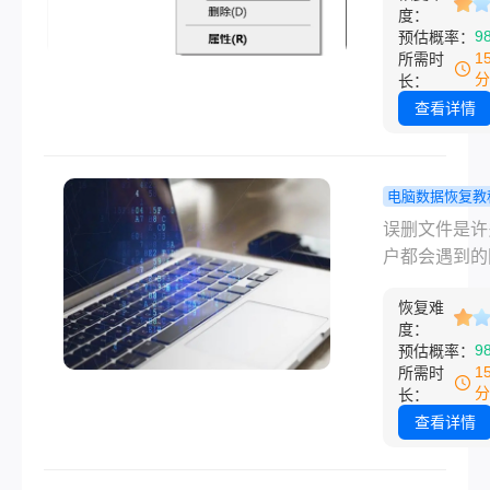
件。
度：
通过合理的方
9
预估概率：
用户仍有机会
1
所需时
丢失的数据。
分
长：
电脑如何恢复
查看详情
文件呢？本文
基础操作到专
具，详细介绍
电脑数据恢复教
删除文件的恢
脑如何恢复
误删文件是许
巧及注意事项
数据？简单
户都会遇到的
的常用方法
扰，但及时采
解！
恢复难
确方法可以大
度：
高恢复成功率
9
预估概率：
么电脑如何恢
1
所需时
删数据呢？本
分
长：
分场景讲解 
查看详情
的恢复方法，
用户快速找回