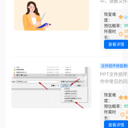
中，误删文件
径、性能表现
详解！
多用户常遇到
用场景上存在
恢复难
难”。无论是
差异。本文将
度：
U盘、移动硬
9
预估概率：
心技术、性能
内存卡，文件
1
所需时
比、适用场景
被删除或清空
分
长：
来趋势四个维
站，很多人会
查看详情
剖析这两种存
慌乱不已。然
质的本质区别
文件删除后并
一、技术原理
定“消失无踪”
文件损坏修复教
械运动 vs 
及时采取正确
ppt如何修
PPT文件损
1. 机械硬盘（
法，仍有很大
种常用修复
作中常见的问
将文件“复活”
详解!
可能由突然断
将详细介绍三
恢复难
软件崩溃、病
度：
流的误删除文
染或存储设备
8
预估概率：
复方法，并提
导致。那么pp
所需时
细的操作步骤
修复呢？本文
长：
意事项，帮助
绍多种实用修
查看详情