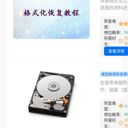
快速格式化之
目文档。他当
式化了怎么
里面的资料还
都白了，问我
真正有效的
回来吗？上个
久删除的还能
手段就这几
恢复难
一个朋友搬办
度：
来吗？”
室，整理文件
9
预估概率：
候手滑，把一
3
所需时
2TB的移动硬
分
长：
了格式化。等
查看详情
应过来，盘里
空了——里面
过去五年拍的
硬盘数据恢复教
项目照片和视
盘被删除了
在使用电脑的
材。他当时给
恢复？这二
中，磁盘（或
电话，声音都
法也许可以
分区）的管理
抖。我跟他说
你！
恢复难
个关键环节。
慌，格式化后
度：
而，有时候由
9
预估概率：
盘数据如何恢
作失误、病毒
1
所需时
这事儿我帮人
或软件故障等
分
长：