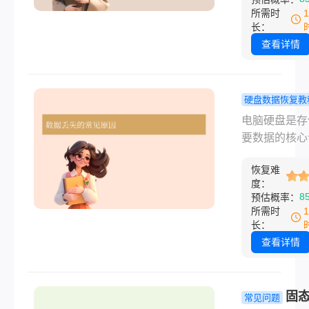
死回生”。
生”。那么如
所需时
硬盘数据恢复
长：
本文系统梳理
查看详情
数据恢复的核
骤、工具选择
坑指南，涵盖
硬盘数据恢复教
删、格式化到
何恢复电脑
电脑硬盘是存
损坏的全场景
数据？从基
要数据的核心
方案，助你高
作到专业级
备，但误删除
回丢失文件。
方案全攻略
恢复难
统崩溃、硬件
度：
等问题可能导
8
预估概率：
据丢失。那么
所需时
恢复电脑硬盘
长：
呢？本文提供
查看详情
础操作到专业
的全面解决方
助您快速恢复
固
常见问题