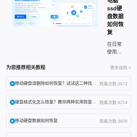
电脑
ssd硬
盘数据
如何恢
复
在日常
使用电
脑或移
动存储
为您推荐相关教程
更多视频 >
设备
时，误
移动硬盘误删除如何恢复？试试这二种找回方法！
观看次数:3572
格式化
硬盘是
硬盘格式化怎么恢复？教你两种实用恢复方法！
观看次数:4214
高频数
据丢失
移动硬盘数据如何恢复
场景。
观看次数:3609
很多人
遇到这