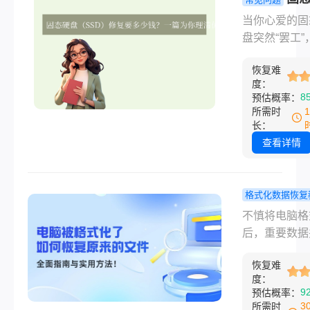
用差异巨大，
（SSD）修
当你心爱的固
十元到上万元
般要多少钱
盘突然“罢工”
币甚至更高都
篇为你理清
的照片、重要
能。这并非商
的指南！
恢复难
作文件瞬间变
意定价，而是
度：
不可及时，除
8
预估概率：
种关键因素共
虑，你脑海中
所需时
定。理解这些
切的问题恐怕
长：
素，才能心中
“修好它要花
查看详情
数，避免被漫
钱？”这个问
价或低价陷阱
案远比机械硬
困。
杂得多。固态
格式化数据恢复
修复的费用跨
电脑被格式
不慎将电脑格
大，从几乎免
如何恢复原
后，重要数据
数千元不等，
文件？全面
彻底消失，只
后隐藏着故障
与实用方法
恢复难
取正确方法，
度：
型、技术难度
很高恢复几率
9
预估概率：
商政策等多重
么电脑被格式
3
所需时