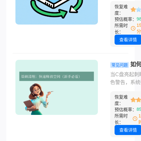
那么固态硬盘
解！
恢复难
用户存储重要
恢复一般多少
度：
的首选工具。
9
预估概率：
呢？本文将带
而，误删文件
1
所需时
入了解固态硬
式化操作后，
分
长：
据恢复的成本
恢复并非总是
查看详情
成、价格范围
单。那么闪迪
择服务的关键
硬盘删除怎么
素。
呢？本文将详
如
常见问题
绍闪迪移动硬
电脑c盘内
当C盘亮起刺
除数据恢复的
效清理指南
色警告，系统
高效方法，帮
提示空间不足
户高效找回丢
恢复难
是否感到手足
数据。
度：
措？那么如何
8
预估概率：
电脑c盘内存
所需时
担心，这份超
长：
清理指南将手
查看详情
教你夺回宝贵