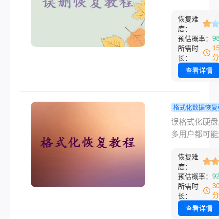
无论是由于误
文掌握所有
遇到的“噩梦”
导致的文件删
技巧！
恢复难
是当文件被“
还是硬件故障
度：
除”（Shift+De
9
预估概率：
的不可预见性
清空回收站）
1
所需时
题。那么固态
许多人以为数
分
长：
怎么恢复数据
也找不回来了
查看详情
本文将详细介
际上，只要操
何在遇到这些
时且方法得当
时有效地恢复
有很大概率能
格式化数据恢复
中的数据，帮
丢失的文件。
不小心格式
误格式化硬盘
户最大限度地
电脑彻底删除
硬盘怎么恢
多用户都可能
损失。
件如何恢复呢
手把手教你
的棘手问题，
文将系统梳理
数据的完整
恢复难
必过于恐慌。
度：
流恢复方法，
南！
操作得当，大
9
预估概率：
上操作细节与
数据仍有较高
3
所需时
指南，助你高
复概率。那么
分
长：
救数据！
心格式化了硬
查看详情