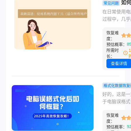
心，文件误删
如
常见问题
不等于永久丢
电脑c盘内存
在日常使用电
只要采取正确
种高效清理
过程中，几乎
法，大多数情
详解！
用户都曾面临
都有可能恢复
恢复难
个共同的烦恼
文件。那么电
度：
统C盘飘红，
8
预估概率：
件误删除如何
间告急。这不
所需时
呢？本文将为
导致系统运行
长：
绍2025年最
顿、程序响应
查看详情
最新的文件恢
慢，甚至可能
法，帮助你在
文件无法保存
情况下挽救重
统更新失败等
格式化数据恢复
据。
问题。C盘作
电脑误格式
好的，这是一
和大多数软件
如何恢复？2
于电脑误格式
认安装盘，承
年最新高效
数据恢复的最
操作系统、临
恢复全攻略
恢复难
常用且高效方
度：
件、用户数据
详细指南，完
9
预估概率：
重任务，因此
合您的要求。