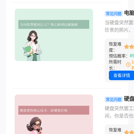
间，让你的电
获新生！
电
常见问题
恢复数据怎
当硬盘突然罢
费全解析：
珍贵的照片、
元到万元，
的工作文件瞬
避免被坑？
恢复难
失”，那种恐
度：
怕只有经历过
8
预估概率：
才能体会。数
所需时
复成了最后的
长：
稻草，但面对
查看详情
上从几百元到
元不等的报价
么电脑硬盘恢
硬
常见问题
据怎么收费呢
换一个多少
硬盘突然罢工
文将为您详细
一篇超详细
间，你是否也
硬盘数据恢复
帮你轻松决
过那种心头一
费逻辑，助您
恢复难
感觉？无论是