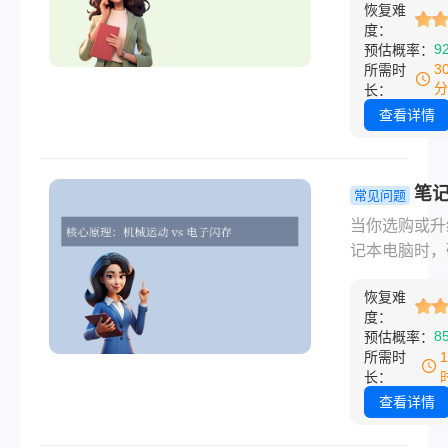
价格的核心因
恢复难
过程，合理分
常见价格区间
度：
提升数据管理
9
预估概率：
务选择建议等
率、便于系统
3
所需时
展开分析，帮
护，并降低数
分
长：
户合理规划预
失风险。那么
查看详情
找到可靠的服
脑如何分区硬
商。
呢？本文针对
Windows和m
笔
常见问题
系统，介绍新
脑机械硬盘
当你选购或升
分区的常用方
态硬盘有什
记本电脑时，
操作简单易懂
别？秒懂核
选择是核心考
合新手用户。
异与选择指
恢复难
之一。机械硬
度：
（HDD）与
8
预估概率：
盘（SSD）
所需时
存储设备，但
长：
原理与性能表
查看详情
谓天壤之别。