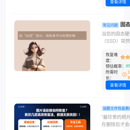
商业报告、收
查看详情
化的数据是可
年的家庭照片
恢复的。
是努力编写的
码，这种瞬间
固
常见问题
发”都足以让
数据恢复一
当您的固态硬
疯。你可能会
要收费多少
（SSD）突然
什么文件绕过
一篇看懂所
工”，重要的
站？常见原因
费门道！
恢复难
件、珍贵的家
使用“Shift +
度：
片或多年的项
8
预估概率：
Delete“组
料可能瞬间岌
所需时
删除或删除的
危。在焦急寻
长：
太大，超过了
决方案时，一
查看详情
站的容量设置
现实的问题摆
移动设备（如
前：固态硬盘
SD卡）中删
恢复一般需要
误删文件恢复教
清空了回收站
多少钱？答案
片误删除如
“最珍贵的照
价格范围极广
复？教你几
在删除后才会
几百元到上万