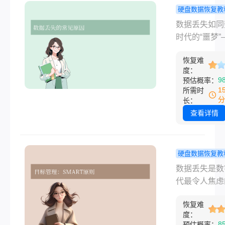
数据。
硬盘数据恢复教
何恢复硬盘
数据丢失如同
据？从误删
时代的“噩梦”
理损坏的全
论是误删重要
决方案分享
恢复难
件、硬盘突然
度：
坏，还是遭遇
9
预估概率：
攻击，都可能
1
所需时
年的心血瞬间
分
长：
失。那么如何
查看详情
硬盘数据呢？
将系统讲解硬
据恢复的常用
硬盘数据恢复教
法，涵盖逻辑
何恢复硬盘
数据丢失是数
操作、系统故
恢复？从入
代最令人焦虑
物理损坏等场
精通的实用
题之一，但掌
并提供专业建
详解！
恢复难
学方法，多数
助你在关键时
度：
下数据都能“
8
预估概率：