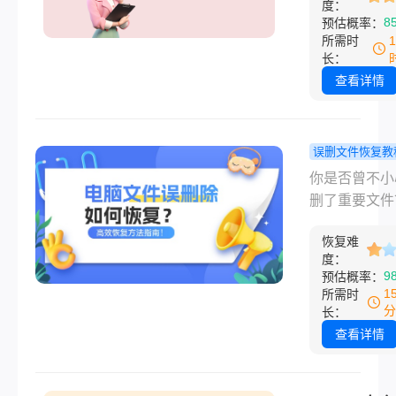
据危机中做出
度：
资料、珍藏照
8
预估概率：
决策。
是游戏存档，
所需时
能瞬间陷入危
长：
那么硬盘坏了
查看详情
个多少钱呢？
慌！本文将为
面解析硬盘更
误删文件恢复教
成本，助你快
脑文件误删
你是否曾不小
明智地解决问
何恢复？20
删了重要文件
高效恢复方
否曾因Shift+D
南！
恢复难
操作而懊悔不
度：
在数字化时代
9
预估概率：
们的工作生活
1
所需时
越多地依赖于
分
长：
文件和数据，
查看详情
丢失可能会造
大损失。 但别担