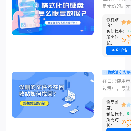
的“目录索引”
动硬盘数据丢
么恢复数据
是无价的。无
何恢复呢？
面指南与高
珍贵的家庭照
法详解！
恢复难
重要的工作文
度：
还是多年的项
9
预估概率：
料，一次意外
3
所需时
盘格式化操作
分
长：
能导致灾难性
查看详情
果。当看到“格
提示并误点确
或是在重装系
回收站清空恢复
选错了磁盘，
误删的文件
在日常使用电
心惊肉跳的感
回收站如何
过程中，最让
多人都体验过
回？终极找
跳骤停的时刻
请先不要惊慌
南！
恢复难
就是发现刚刚
度：
要的是立即停
删的重要文件
9
预估概率：
切操作，并理
有顺从地躺在
1
所需时
个关键原理：
站。无论是关
分
长：
多数情况下，