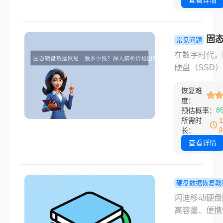
查看详情
助您在不同场
是，在多数情
最大程度挽回
下，被清空的
数据。
并未真正消失
固
常见问题
么如何复原回
数据恢复一
在数字时代，
已清除资料呢
少钱？深入
硬盘（SSD
文将深入探讨
价格因素与
高速读写性能
高效的数据恢
挑战!
恢复难
为电脑升级的
法，助你找回
度：
配。但当硬盘
8
预估概率：
资料。
罢工，重要文
所需时
间消失时，那
长：
慌感难以言喻
查看详情
时数据恢复便
最后的救命稻
然而，当你搜
硬盘数据恢复教
“SSD数据恢
迪移动硬盘
闪迪移动硬盘
时，可能被几
怎么恢复？
高容量、便携
上万的报价震
用高效方法
稳定性，成为