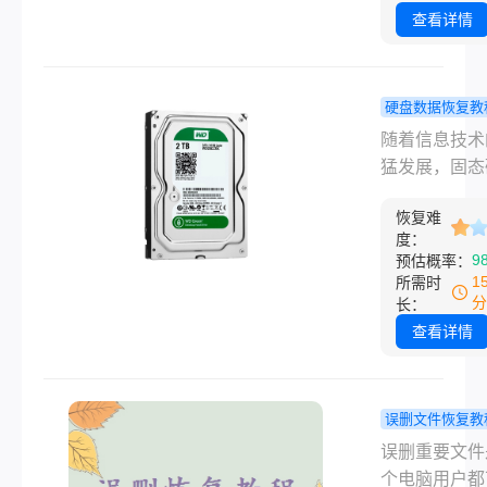
过不止一次了
因，我们可能
查看详情
小心删除或丢
个磁盘。这种
下，数据恢复
硬盘数据恢复教
尤为紧迫和重
态硬盘怎么
随着信息技术
那么磁盘被删
数据？可以
猛发展，固态
如何恢复呢？
个常用找回
（Solid State 
将详细介绍磁
法！
恢复难
SSD）因其
删除后的数据
度：
读写速度、抗
9
预估概率：
方法，帮助你
能和低能耗等
1
所需时
能挽回宝贵的
点，逐渐成为
分
长：
和信息。
电脑和服务器
查看详情
设备中的主流
择。然而，即
有诸多优势，
误删文件恢复教
也无法完全避
脑彻底删除
误删重要文件
据丢失的风险
件如何恢复
个电脑用户都