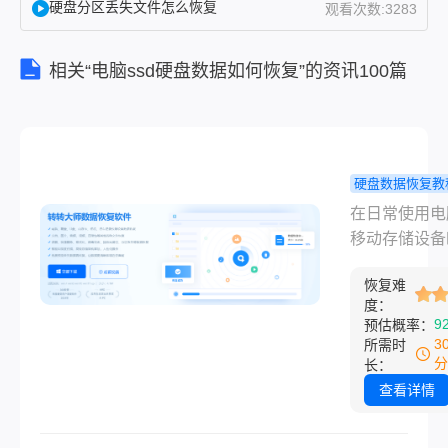
硬盘分区丢失文件怎么恢复
观看次数:3283
种情况
会慌
相关“电脑ssd硬盘数据如何恢复”的资讯100篇
乱，误
以为硬
盘格式
化后数
据彻底
硬盘数据恢复教
消失，
盘格式化如
在日常使用电
实则不
复？超全有
移动存储设备
然。硬
法 + 避坑
误格式化硬盘
盘格式
恢复难
频数据丢失场
化分为
度：
很多人遇到这
快速格
9
预估概率：
况会慌乱，误
3
所需时
式化和
硬盘格式化后
分
长：
完全格
彻底消失，实
查看详情
式化，
然。硬盘格式
快速格
为快速格式化
式化仅