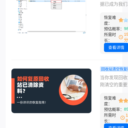
当，文件仍有
找回来？多
据已成为我们
机会“失而复得
解决方案详
与生活的核心
么硬盘文件不
恢复难
产。然而，误
删了怎么恢复
度：
文件、格式化
9
预估概率：
本文将系统梳
或遭遇系统崩
1
所需时
大类高效恢复
情况，常常让
分
长：
法，从最简单
措手不及。根
查看详情
作到专业服务
新统计，超过
你最大限度找
的计算机用户
贵数据。
历过数据丢失
回收站清空恢复
其中约80%
如何复原回
当你发现回收
可通过适当方
已清除资料
刚清空的重要
复。那么从硬
份详尽的恢
时，那种瞬间
除后如何找回
南！
恢复难
跳加速和懊悔
度：
呢？本文将系
相信很多人都
8
预估概率：
理硬盘数据恢
会。误删文件
所需时
多层次解决方
数字时代的一
长：
从简单到复杂
型灾难，但幸