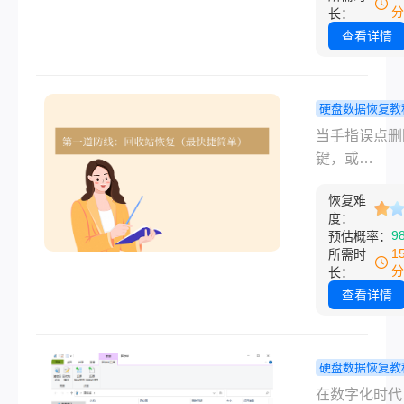
素。那么固态
如何恢复原来
分
长：
修复一般要多
件呢？本文为
查看详情
呢？本文将为
细介绍多种高
开迷雾，清晰
复方案，助您
影响SSD修
宝贵数据。
硬盘数据恢复教
的各个层面，
盘文件不小
当手指误点删
供实用的决策
了怎么恢复
键，或
议。
理四大类高
“Shift+Delet
复方法！
恢复难
键无情掠过重
度：
件时，那份心
9
预估概率：
拍的恐慌感想
1
所需时
我都不陌生。
分
长：
文件误删堪称
查看详情
时代的常见噩
但请先稳住心
——在多数情
硬盘数据恢复教
下，只要应对
硬盘删除后
在数字化时代