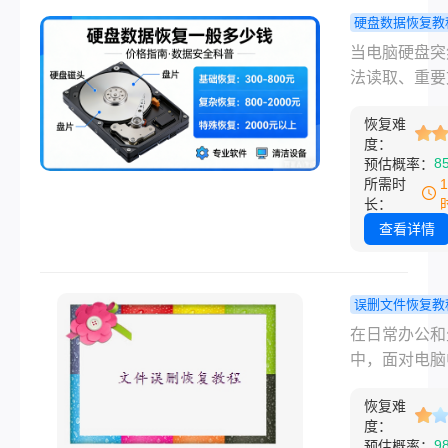
全格式化，快
删除文
硬盘数据恢复教
式化仅删除文
盘数据恢复
件索
当电脑硬盘突
引，数据仍保
多少钱？20
引，数
法读取、重要
磁盘扇区，只
最新价格全
据
被误删，或者
被新数据覆盖
与省钱攻略
恢复难
硬盘发出“咔咔
有极大恢复概
度：
响时，焦虑感
8
预估概率：
即使是完全格
会瞬间涌上心
所需时
化，部分残留
此时，除了担
长：
也可尝试恢复
据能否找回，
查看详情
文将围绕 “硬
最关心的问题
化如何恢复”
于：“硬盘数
理、准备工作
一般多少钱？
误删文件恢复教
种有效方法及
windows1
在日常办公和
事项，全面讲
除文件如何
中，面对电脑
盘格式化数据
复？超全实
要文档、珍贵
技巧，帮你最
南与专业方
恢复难
的突然消失，
度找回重要文
度：
人都会感到焦
9
预估概率：