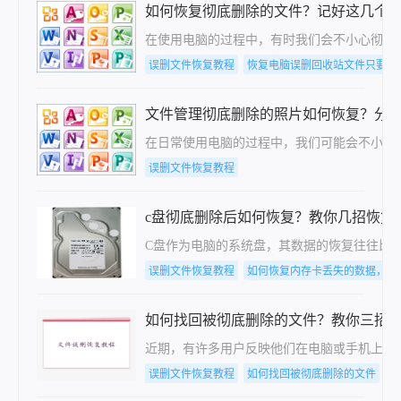
如何恢复彻底删除的文件？记好这几个
在使用电脑的过程中，有时我们会不小心彻底删
误删文件恢复教程
恢复电脑误删回收站文件只要这
文件管理彻底删除的照片如何恢复？分享
在日常使用电脑的过程中，我们可能会不小心
误删文件恢复教程
c盘彻底删除后如何恢复？教你几招恢复
C盘作为电脑的系统盘，其数据的恢复往往比
误删文件恢复教程
如何恢复内存卡丢失的数据，教
如何找回被彻底删除的文件？教你三招
近期，有许多用户反映他们在电脑或手机上意
误删文件恢复教程
如何找回被彻底删除的文件
文