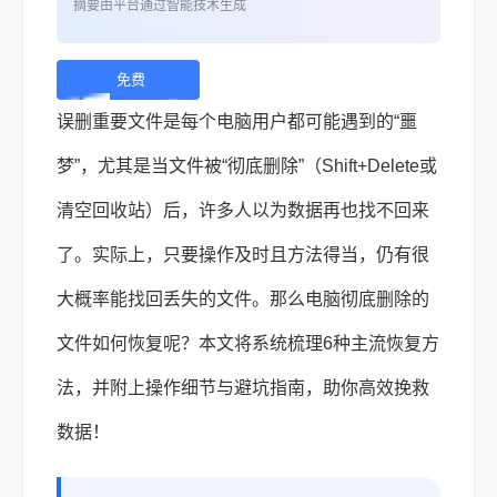
摘要由平台通过智能技术生成
免费
下
误删重要文件是每个电脑用户都可能遇到的“噩
载 |
梦”，尤其是当文件被“彻底删除”（Shift+Delete或
清空回收站）后，许多人以为数据再也找不回来
了。实际上，只要操作及时且方法得当，仍有很
大概率能找回丢失的文件。那么电脑彻底删除的
文件如何恢复呢？本文将系统梳理6种主流恢复方
法，并附上操作细节与避坑指南，助你高效挽救
数据！