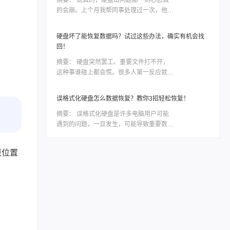
而，市面上各种各样的电脑硬盘恢复软件让
的会崩。上个月我帮同事处理过一次，他那
人眼花缭乱，我们应该如何选择呢？本文将
个用了三年的移动硬盘突然不认盘了，里面
会为大家详细介绍一款备受好评的电脑硬盘
全是项目资料，急得他在工位上直拍桌子。
恢复数据软件，帮助大家解决这一难题。
硬盘坏了能恢复数据吗？试过这些办法，确实有机会找
当时我也是满头问号：怎样恢复坏的硬盘数
回！
据？后来折腾了大半天才把东西捞回来大部
分。如果你现在也正在为硬盘出问题发愁，
摘要：
硬盘突然罢工、重要文件打不开，
先别慌，这篇会按从简单到复杂、从免费到
这种事谁碰上都会慌。很多人第一反应就是
付费的顺序，把我试过靠谱的几个方法都告
——硬盘坏了能恢复数据吗？答案是有机
诉你，重点解决怎样恢复坏的硬盘数据这个
会，但前提是你得用对方法，而且越早动手
误格式化硬盘怎么数据恢复？教你3招轻松恢复！
问题。
成功率越高。很多人问硬盘坏了能恢复数据
吗，其实关键要看硬盘是逻辑故障还是物理
摘要：
​误格式化硬盘是许多电脑用户可能
损坏，以及数据有没有被覆盖。这篇文章会
遇到的问题，一旦发生，可能导致重要数据
从最简单的情况讲起，逐步说到比较棘手的
的丢失。然而，通过一系列有效的方法和工
场景，每个方法我都尽量把操作细节讲清
具，我们仍有可能找回这些宝贵的数据。本
原位置
楚。覆盖误删、格式化、分区丢失、设备异
文将详细介绍误格式化硬盘怎么数据恢复。
响等常见情况。