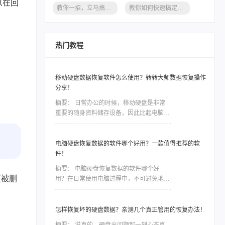
以在回
教你一招，立马搞定恢复内存卡删除的文件
教你如何快速搞定恢复内存卡删除的文件
热门教程
移动硬盘数据恢复软件怎么使用？转转大师数据恢复操作
分享！
摘要：
日常办公的时候，移动硬盘是非常
重要的随身资料储存设备，因此比起电脑本
地的硬盘，移动硬盘更加容易出现数据丢
失、误删等情况。一些重要的数据如果没有
备份，那么造成的损失将是难以估量的，因
电脑硬盘恢复数据的软件哪个好用？一款值得推荐的软
此市场对移动硬盘数据恢复软件的需求是非
件！
常大，今天我们就针对转转数据恢复大师数
摘要：
电脑硬盘恢复数据的软件哪个好
据恢复这款软件，讲讲如何利用工具恢复丢
复被删
用？在日常使用电脑过程中，不可避免地会
失的数据。
遇到电脑硬盘数据丢失或损坏的情况。无论
是因为误操作、磁盘故障还是病毒攻击，我
们都面临着一种紧迫感，需要尽快找到一款
怎样恢复坏的硬盘数据？亲测几个真正管用的恢复办法！
稳定可靠的软件来恢复我们的宝贵数据。然
摘要：
说真的，硬盘出问题那一刻心态真