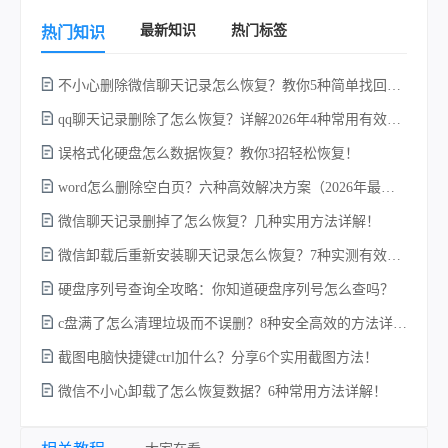
最新知识
热门标签
热门知识
不小心删除微信聊天记录怎么恢复？教你5种简单找回的方法！
qq聊天记录删除了怎么恢复？详解2026年4种常用有效的方法（支持.db数据库提取）
误格式化硬盘怎么数据恢复？教你3招轻松恢复！
word怎么删除空白页？六种高效解决方案（2026年最新实操指南）！
微信聊天记录删掉了怎么恢复？几种实用方法详解！
电
微信卸载后重新安装聊天记录怎么恢复？7种实测有效的恢复方案详解！
硬盘序列号查询全攻略：你知道硬盘序列号怎么查吗？
c盘满了怎么清理垃圾而不误删？8种安全高效的方法详解+误删恢复指南！
硬
截图电脑快捷键ctrl加什么？分享6个实用截图方法！
微信不小心卸载了怎么恢复数据？6种常用方法详解！