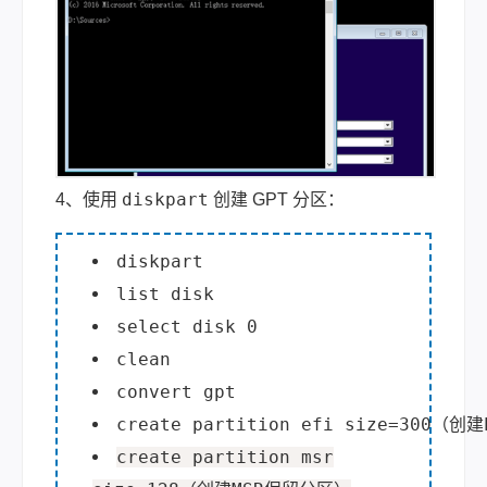
diskpart
4、使用
创建 GPT 分区：
diskpart
list disk
select disk 0
clean
convert gpt
create partition efi size=300（
create partition msr