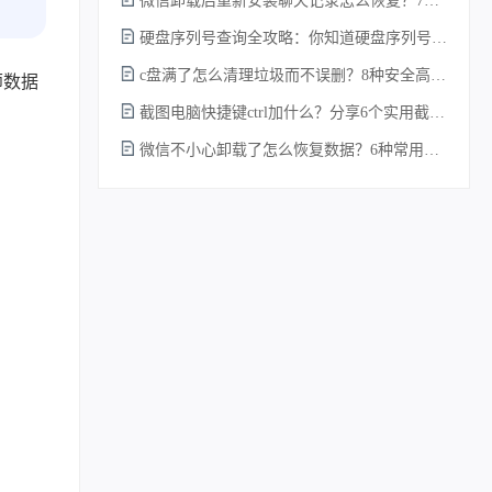
微信卸载后重新安装聊天记录怎么恢复？7种实测有效的恢复方案详解！
硬盘序列号查询全攻略：你知道硬盘序列号怎么查吗？
c盘满了怎么清理垃圾而不误删？8种安全高效的方法详解+误删恢复指南！
师数据
截图电脑快捷键ctrl加什么？分享6个实用截图方法！
微信不小心卸载了怎么恢复数据？6种常用方法详解！