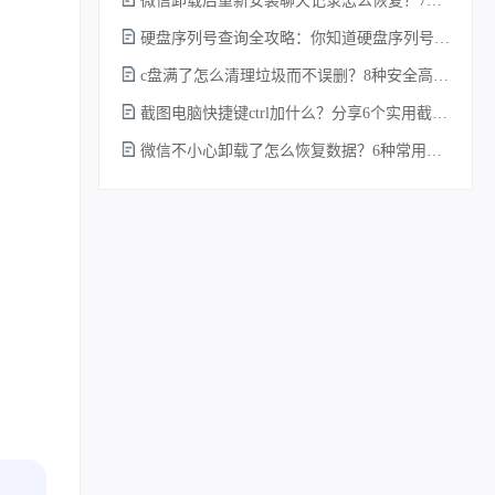
微信卸载后重新安装聊天记录怎么恢复？7种实测有效的恢复方案详解！
硬盘序列号查询全攻略：你知道硬盘序列号怎么查吗？
c盘满了怎么清理垃圾而不误删？8种安全高效的方法详解+误删恢复指南！
截图电脑快捷键ctrl加什么？分享6个实用截图方法！
微信不小心卸载了怎么恢复数据？6种常用方法详解！