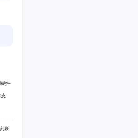
到硬件
术支
立刻联