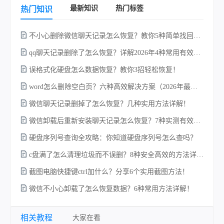
最新知识
热门标签
热门知识
不小心删除微信聊天记录怎么恢复？教你5种简单找回的方法！
qq聊天记录删除了怎么恢复？详解2026年4种常用有效的方法（支持.db数据库提取）
误格式化硬盘怎么数据恢复？教你3招轻松恢复！
word怎么删除空白页？六种高效解决方案（2026年最新实操指南）！
w
微信聊天记录删掉了怎么恢复？几种实用方法详解！
微信卸载后重新安装聊天记录怎么恢复？7种实测有效的恢复方案详解！
硬盘序列号查询全攻略：你知道硬盘序列号怎么查吗？
c盘满了怎么清理垃圾而不误删？8种安全高效的方法详解+误删恢复指南！
截图电脑快捷键ctrl加什么？分享6个实用截图方法！
微信不小心卸载了怎么恢复数据？6种常用方法详解！
电
相关教程
大家在看