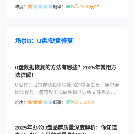
珍贵视频，误格式化后找不到；U盘里的工作文
98%
难度：
概率：
15-30分钟
档，突然不见了……别慌！文件删了回收站清空
了怎么恢复？这篇文章给你最落地的3种常用方
法，覆盖90%以上场景，直接照着做就能找回数
据。
场景B：U盘/硬盘修复
u盘数据恢复的方法有哪些？2025年常用方
法详解！
U盘作为日常存储和传输数据的重要工具，偶尔会
因误操作、病毒攻击或硬件损坏导致文件丢失。
那么u盘数据恢复的方法有哪些呢？以下是2025
85%
难度：
概率：
1-2小时
年最新整理的5种常用U盘数据恢复方法，涵盖简
单到专业的解决方案，帮助您高效找回重要数
据。
2025年办公U盘品牌质量深度解析：你知道