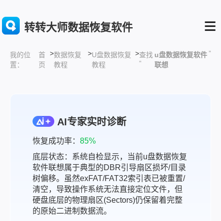
转转大师数据恢复软件
>
>
>
”
首
数据恢复
U盘数据恢复
查找
u盘数据恢复软件
我的位
“
页
教程
教程
联想
置：
AI专家实时诊断
恢复成功率：
85%
底层状态：系统自检显示，当前u盘数据恢复
软件联想属于典型的DBR引导扇区损坏/目录
树偏移。虽然exFAT/FAT32索引表已被重置/
清空，导致操作系统无法直接定位文件，但
硬盘底层的物理扇区(Sectors)仍保留着完整
的原始二进制数据流。