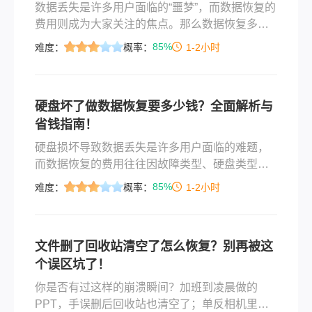
数据丢失是许多用户面临的“噩梦”，而数据恢复的
费用则成为大家关注的焦点。那么数据恢复多少
钱呢？本文结合2025年最新市场数据、故障类型
85%
难度：
概率：
1-2小时
及服务商报价，详细解析数据恢复的费用构成，
并提供实用建议，帮助您在数据丢失时做出明智
决策。
硬盘坏了做数据恢复要多少钱？全面解析与
省钱指南！
硬盘损坏导致数据丢失是许多用户面临的难题，
而数据恢复的费用往往因故障类型、硬盘类型和
服务商选择而异。那么硬盘坏了做数据恢复要多
85%
难度：
概率：
1-2小时
少钱呢？本文将结合行业标准和实际案例，详细
分析硬盘损坏后的数据恢复费用，并提供实用建
议帮助用户节省成本。
文件删了回收站清空了怎么恢复？别再被这
个误区坑了！
你是否有过这样的崩溃瞬间？加班到凌晨做的
PPT，手误删后回收站也清空了；单反相机里的