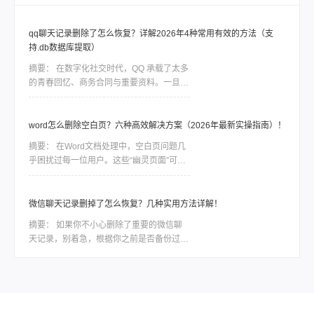
分。如果你现在也正在为硬盘出问题发愁，
先别慌，这篇会按从简单到复杂、从免费到
qq聊天记录删除了怎么恢复？详解2026年4种常用有效的方法（支
付费的顺序，把我试过靠谱的几个方法都告
持.db数据库提取）
诉你，重点解决怎样恢复坏的硬盘数据这个
问题。
摘要：
在数字化社交时代，QQ 承载了太多
的青春回忆、商务合同与重要资料。一旦误
删聊天记录，由于 QQ 数据的加密特性，恢
复工作往往是一场与时间的赛跑。删除并不
等同于永久抹除。在数据底层，删除指令通
word怎么删除空白页？六种高效解决方案（2026年最新实操指南）！
常只是将该块空间标记为“可占用”，只要新
摘要：
在Word文档处理中，空白页问题几
数据尚未覆盖该区域，通过合理的方法依然
乎困扰过每一位用户。这些“幽灵页面”可能
有很大几率找回。
由分页符残留、段落格式异常、表格溢出或
页面设置错误导致。那么word怎么删除空
白页呢？本文结合最新Office版本特性，整
微信聊天记录删掉了怎么恢复？几种实用方法详解！
理六种经过验证的解决方案，助你精准清除
摘要：
如果你不小心删除了重要的微信聊
冗余页面。
天记录，别着急，根据你之前是否备份过、
删除时间长短、以及你使用的设备类型，有
不同层次的方法可以尝试恢复。那么微信聊
天记录删掉了怎么恢复呢？下面我按照恢复
概率从高到低，结合具体操作步骤，整理出
一套系统、实用的方案。