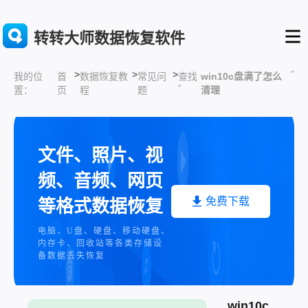
转转大师数据恢复软件
>
>
>
”
首
数据恢复教
常见问
查找
win10c盘满了怎么
我的位
“
页
程
题
清理
置：
文件、照片、视
频、音频、网页
免费下载
等格式数据恢复
电脑、U盘、硬盘、移动硬盘、
内存卡、回收站等各类存储设
备数据丢失恢复
win10c