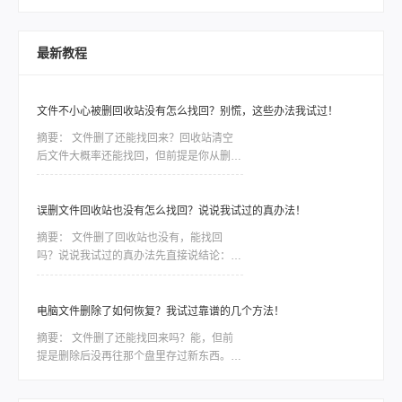
最新教程
文件不小心被删回收站没有怎么找回？别慌，这些办法我试过！
摘要：
文件删了还能找回来？回收站清空
后文件大概率还能找回，但前提是你从删除
之后到发现之前，没再往那个盘里存过新东
西。因为删除只是把文件标记成“可覆盖”，
真实数据还在磁盘上待着。这个前提比用什
误删文件回收站也没有怎么找回？说说我试过的真办法！
么方法都关键——只要被新数据盖住了，神
摘要：
文件删了回收站也没有，能找回
仙软件也救不回来。前阵子同事小李给客户
吗？说说我试过的真办法先直接说结论：能
做方案，晚上赶工误把存了三天素材的文件
找回，但前提是你清空回收站之后没再往那
夹删了，回收站也顺手清空。他给我打电话
个盘里存过东西。 这一步直接决定数据是
时声音都变了，第一
否被“覆盖”，比用什么软件都关键——因为
电脑文件删除了如何恢复？我试过靠谱的几个方法！
删除只是把文件的“门牌号”撕了，数据本身
摘要：
文件删了还能找回来吗？能，但前
还躺在硬盘里；但只要新数据住了进去，原
提是删除后没再往那个盘里存过新东西。电
文件就被物理抹掉，神仙也难救。一段糟心
脑文件删除了如何恢复，核心就一句话：文
的真实经历上周我表哥干了一件事，差点把
件还在磁盘上，只是系统把这块空间标记成
自己电脑拍烂。他在整理旧照片，想删掉一