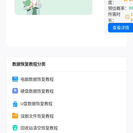
度：
系统！那
错——这无疑
8
预估概率：
么win10c
个Windows 
所需时
盘满了怎
的噩梦。别急
长：
么清理
装系统！那么
查看详情
呢？本文
win10c盘满
将提供10
清理呢？本文
大高效清
供10大高效
理策略，
略，从零风险
从零
数据恢复教程分类
操作到深度优
手把手教你精
放宝贵空间，
电脑数据恢复教程
重获新生。
硬盘数据恢复教程
U盘数据恢复教程
误删文件恢复教程
回收站清空恢复教程