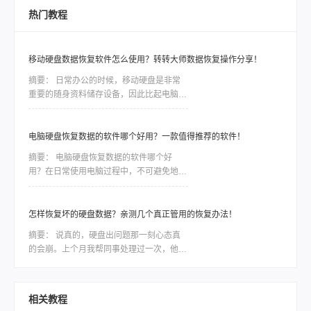
“可覆盖”了。一旦你继续写入新数据，才会
堆模糊的重复图，结果
热门教程
真把原来的文件盖掉。盖掉的部分，用什么
软件都救不回来。所以，发现误删之后，第
一件事是“停手”，不是找软件。
移动硬盘数据恢复软件怎么使用？转转大师数据恢复操作分享！
摘要：
日常办公的时候，移动硬盘是非常
重要的随身资料储存设备，因此比起电脑本
地的硬盘，移动硬盘更加容易出现数据丢
失、误删等情况。一些重要的数据如果没有
备份，那么造成的损失将是难以估量的，因
电脑硬盘恢复数据的软件哪个好用？一款值得推荐的软件！
此市场对移动硬盘数据恢复软件的需求是非
摘要：
电脑硬盘恢复数据的软件哪个好
常大，今天我们就针对转转数据恢复大师数
用？在日常使用电脑过程中，不可避免地会
据恢复这款软件，讲讲如何利用工具恢复丢
遇到电脑硬盘数据丢失或损坏的情况。无论
失的数据。
是因为误操作、磁盘故障还是病毒攻击，我
们都面临着一种紧迫感，需要尽快找到一款
怎样恢复坏的硬盘数据？亲测几个真正管用的恢复办法！
稳定可靠的软件来恢复我们的宝贵数据。然
摘要：
说真的，硬盘出问题那一刻心态真
而，市面上各种各样的电脑硬盘恢复软件让
的会崩。上个月我帮同事处理过一次，他那
人眼花缭乱，我们应该如何选择呢？本文将
个用了三年的移动硬盘突然不认盘了，里面
会为大家详细介绍一款备受好评的电脑硬盘
全是项目资料，急得他在工位上直拍桌子。
恢复数据软件，帮助大家解决这一难题。
当时我也是满头问号：怎样恢复坏的硬盘数
相关教程
据？后来折腾了大半天才把东西捞回来大部