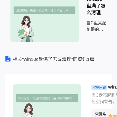
盘满了怎
么清理
当C盘亮起
刺眼的红
色空间警
告，系统
运行卡顿
如蜗牛，
相关“win10c盘满了怎么清理”的资讯1篇
安装新软
件频频报
错——这
无疑是每
win
常见问题
个
盘满了怎么
Windows
当C盘亮起刺
理？超详细
10用户的
色空间警告，
清理指南！
噩梦。别
运行卡顿如蜗
恢复难
急着重装
安装新软件频