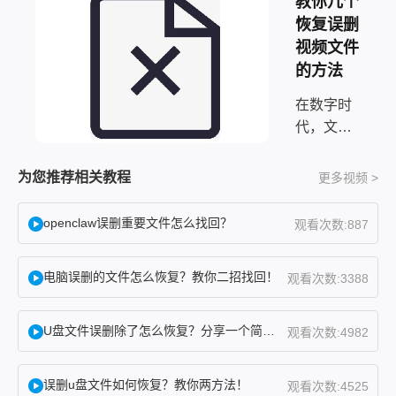
教你几个
恢复误删
视频文件
的方法
在数字时
代，文件
丢失或误
删是一种
为您推荐相关教程
更多视频 >
让人绝望
的情况。
openclaw误删重要文件怎么找回？
观看次数:887
尤其是对
于那些保
电脑误删的文件怎么恢复？教你二招找回！
观看次数:3388
存着珍贵
记忆、重
要工作文
U盘文件误删除了怎么恢复？分享一个简单恢复方法！
观看次数:4982
件或宝贵
数据的人
误删u盘文件如何恢复？教你两方法！
观看次数:4525
来说，文