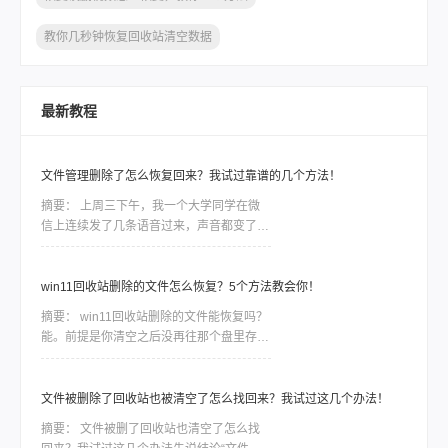
教你几秒钟恢复回收站清空数据
最新教程
文件管理删除了怎么恢复回来？我试过靠谱的几个方法！
摘要：
上周三下午，我一个大学同学在微
信上连续发了几条语音过来，声音都变了，
她说“完了完了，我把部门半年的项目资料
删了”，然后一顿操作又给回收站清空了。
我当时问她第一句话就是：“你后来又往那
win11回收站删除的文件怎么恢复？5个方法教会你！
个盘里拷东西没有？”她说没有，还没来得
摘要：
win11回收站删除的文件能恢复吗？
及。我说那先别慌，有救。后来她按着我给
能。前提是你清空之后没再往那个盘里存过
的方法把文件找回来了，整个过程大概一个
东西。回收站清空其实并没有真正抹掉文
多小时。这篇我就从那天的经验开始，把判
件，只是在文件系统里把这块空间标记成了
断方法和具体操作按步骤讲清楚。
“可用”——数据还在磁盘上，只要没被新数
文件被删除了回收站也被清空了怎么找回来？我试过这几个办法！
据覆盖，就能找回来。每往这个盘多写一次
摘要：
文件被删了回收站也清空了怎么找
数据，恢复概率就往下掉一截。所以发现误