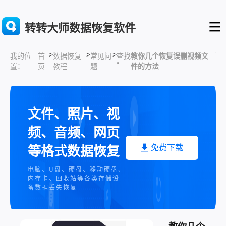
转转大师数据恢复软件
>
>
>
”
首
数据恢复
常见问
查找
教你几个恢复误删视频文
我的位
“
页
教程
题
件的方法
置：
文件、照片、视
频、音频、网页
免费下载
等格式数据恢复
电脑、U盘、硬盘、移动硬盘、
内存卡、回收站等各类存储设
备数据丢失恢复