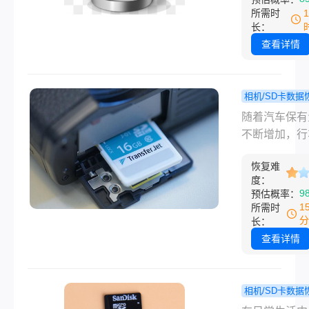
过东西。 这
所需时
比用什么软件
长：
键，很多人一
查看详情
就先往里面拷
堆新文件，结
旧数据覆盖了
相机/SD卡数据
就真没戏了。
如何恢复
程
随着汽车保有
子我朋友给我
记录仪删掉
不断增加，行
话，声音都变
频？教你几
录仪已经成为
——他写了一
效的找回方
恢复难
车主必不可少
度：
的毕业论文，
全助手。它不
9
预估概率：
文件夹的时候
够记录行车过
1
所需时
点错了，不小
的每一个细节
分
长：
空了回收站。
能在发生交通
查看详情
应过来的时候
时提供关键证
面空空荡荡，
然而，有时我
站也干干净净
遇到行车记录
相机/SD卡数据
当时第一反应
频被误删除的
删除的s
程