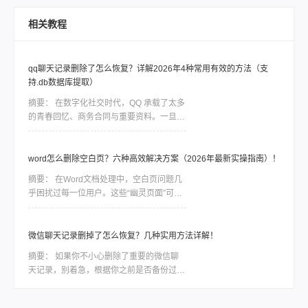
全是项目资料，急得他在工位上直拍桌子。
恢复数据软件，帮助大家解决这一难题。
当时我也是满头问号：怎样恢复坏的硬盘数
相关教程
据？后来折腾了大半天才把东西捞回来大部
分。如果你现在也正在为硬盘出问题发愁，
先别慌，这篇会按从简单到复杂、从免费到
qq聊天记录删除了怎么恢复？详解2026年4种常用有效的方法（支
付费的顺序，把我试过靠谱的几个方法都告
持.db数据库提取）
诉你，重点解决怎样恢复坏的硬盘数据这个
问题。
摘要：
在数字化社交时代，QQ 承载了太多
的青春回忆、商务合同与重要资料。一旦误
删聊天记录，由于 QQ 数据的加密特性，恢
复工作往往是一场与时间的赛跑。删除并不
等同于永久抹除。在数据底层，删除指令通
word怎么删除空白页？六种高效解决方案（2026年最新实操指南）！
常只是将该块空间标记为“可占用”，只要新
摘要：
在Word文档处理中，空白页问题几
数据尚未覆盖该区域，通过合理的方法依然
乎困扰过每一位用户。这些“幽灵页面”可能
有很大几率找回。
由分页符残留、段落格式异常、表格溢出或
页面设置错误导致。那么word怎么删除空
白页呢？本文结合最新Office版本特性，整
微信聊天记录删掉了怎么恢复？几种实用方法详解！
理六种经过验证的解决方案，助你精准清除
摘要：
如果你不小心删除了重要的微信聊
冗余页面。
天记录，别着急，根据你之前是否备份过、
删除时间长短、以及你使用的设备类型，有
不同层次的方法可以尝试恢复。那么微信聊