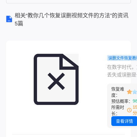
件恢复变
得至关重
相关“教你几个恢复误删视频文件的方法”的资讯
要。那
5篇
么，到底
有哪些方
法和技巧
可以帮助
误删文件恢复教
我们有效
何恢复误删
在数字时代，
恢复误删
件？教你几
丢失或误删是
文件呢？
窍门
让人绝望的情
本文将为
恢复难
尤其是对于那
您
度：
存着珍贵记忆
9
预估概率：
要工作文件或
1
所需时
数据的人来说
分
长：
件恢复变得至
查看详情
要。那么，到
哪些方法和技