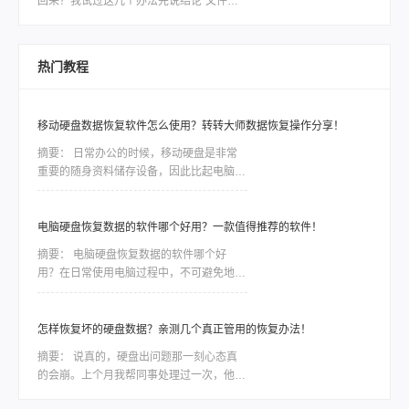
回来？我试过这几个办法先说结论“文件被
删的第一件事：停手，别动电脑。
删了回收站也清空了怎么找回来？”直接说
结论：大概率能找回来，但前提是清空之
后，没再往那个盘里存过新东西。因为文件
热门教程
删除并不是真正销毁，只是系统把空间标记
成了“可用”，只要没被覆盖，数据就还在。
所以“立刻停手”比任何方法都关键。遇到过
移动硬盘数据恢复软件怎么使用？转转大师数据恢复操作分享！
一次，想提醒你上周，同事老周突然从工位
上站起来，声音都变了：“坏了，我U盘里孩
摘要：
日常办公的时候，移动硬盘是非常
子的照片全没了，
重要的随身资料储存设备，因此比起电脑本
地的硬盘，移动硬盘更加容易出现数据丢
失、误删等情况。一些重要的数据如果没有
备份，那么造成的损失将是难以估量的，因
电脑硬盘恢复数据的软件哪个好用？一款值得推荐的软件！
此市场对移动硬盘数据恢复软件的需求是非
摘要：
电脑硬盘恢复数据的软件哪个好
常大，今天我们就针对转转数据恢复大师数
用？在日常使用电脑过程中，不可避免地会
据恢复这款软件，讲讲如何利用工具恢复丢
遇到电脑硬盘数据丢失或损坏的情况。无论
失的数据。
是因为误操作、磁盘故障还是病毒攻击，我
们都面临着一种紧迫感，需要尽快找到一款
怎样恢复坏的硬盘数据？亲测几个真正管用的恢复办法！
稳定可靠的软件来恢复我们的宝贵数据。然
摘要：
说真的，硬盘出问题那一刻心态真
而，市面上各种各样的电脑硬盘恢复软件让
的会崩。上个月我帮同事处理过一次，他那
人眼花缭乱，我们应该如何选择呢？本文将
个用了三年的移动硬盘突然不认盘了，里面
会为大家详细介绍一款备受好评的电脑硬盘