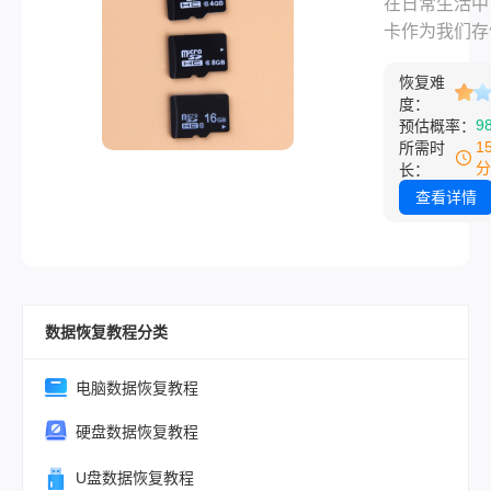
在日常生活中
盘拷了个备份
况，这可能会
频文件文件
卡作为我们存
想"抢救"，我
重要的证据丢
恢复？教你
片、视频等多
他停手，过去
幸运的是，通
实用方法！
恢复难
内容的重要工
弄了几个小时
度：
些专业的技术
时常扮演着关
后用恢复软件
9
预估概率：
具，我们可以
色。然而，误
1
所需时
文PDF和原
恢复这些被删
频文件的经历
分
长：
捞回来绝大部
视频文件。本
让不少用户感
查看详情
详细介绍如何
疼和沮丧。幸
行车记录仪删
是，即使视频
视频。
被删除，我们
有机会通过一
数据恢复教程分类
有效的手段来
它们。那么删
sd卡视频文
电脑数据恢复教程
如何恢复呢？
硬盘数据恢复教程
将为您详细介
卡删除视频文
U盘数据恢复教程