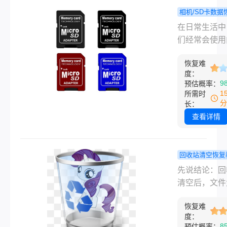
以帮助我们有
相机/SD卡数据
复误删文件呢
误删内存
程
在日常生活中
文将为您详细
据怎么恢复
们经常会使用
如何恢复误删
你几个找回
卡来存储各种
件，确保您尽
法！
恢复难
数据，如照片
度：
地从不幸中恢
频、文档等。
9
预估概率：
贵的数据。
而，有时我们
1
所需时
会不小心误删
分
长：
数据，导致重
查看详情
息丢失。那么
内存卡数据怎
复呢？本文将
回收站清空恢复
介绍几种恢复
不小心清空
先说结论：回
卡误删数据的
收站，怎么
清空后，文件
法，帮助您尽
里面的文件
率还能找回来
地找回宝贵的
你几招轻松
恢复难
前提是你清空
度：
据。
复！
没再往那个盘
8
预估概率：