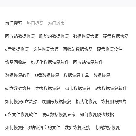
天记录删掉了怎么恢复呢？下面我按照恢复
概率从高到低，结合具体操作步骤，整理出
一套系统、实用的方案。
热门搜索
热门标签
热门城市
回收站数据恢复
删除的数据恢复
数据恢复大师
硬盘数据修复
u盘数据恢复
文件恢复大师
回收站数据恢复
硬盘恢复软件
恢复回收站
格式化数据恢复软件
回收站恢复软件
数据恢复软件
U盘数据恢复
数据恢复工具
数据恢复
硬盘数据恢复
优盘数据恢复
sd卡数据恢复
u盘数据恢复软件
如何恢复u盘数据
误删除数据恢复
格式化恢复
恢复删除照片
u盘文件恢复软件
硬盘数据恢复专家
如何恢复硬盘数据
如何恢复回收站被清空的文件
数据恢复热搜
电脑数据恢复