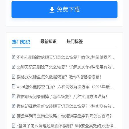
免费下载
最新知识
热门标签
热门知识
不小心删除微信聊天记录怎么恢复？教你5种简单找回的方法！
qq聊天记录删除了怎么恢复？详解2026年4种常用有效的方法（支持.db数据库提取）
误格式化硬盘怎么数据恢复？教你3招轻松恢复！
word怎么删除空白页？六种高效解决方案（2026年最新实操指南）！
w
微信聊天记录删掉了怎么恢复？几种实用方法详解！
微信卸载后重新安装聊天记录怎么恢复？7种实测有效的恢复方案详解！
硬盘序列号查询全攻略：你知道硬盘序列号怎么查吗？
c盘满了怎么清理垃圾而不误删？8种安全高效的方法详解+误删恢复指南！