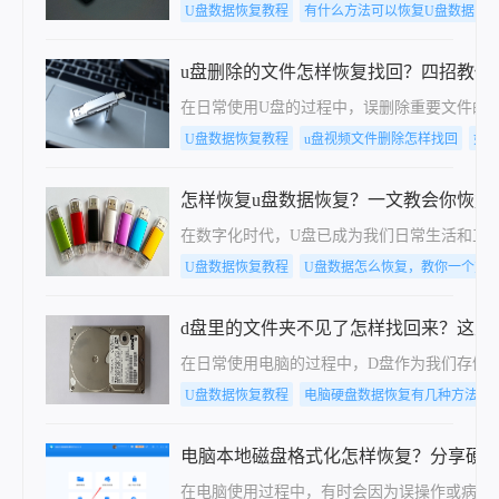
U盘数据恢复教程
有什么方法可以恢复U盘数据，
u盘删除的文件怎样恢复找回？四招教你
在日常使用U盘的过程中，误删除重要文件的
U盘数据恢复教程
u盘视频文件删除怎样找回
如
怎样恢复u盘数据恢复？一文教会你恢复
在数字化时代，U盘已成为我们日常生活和工
U盘数据恢复教程
U盘数据怎么恢复，教你一个方
d盘里的文件夹不见了怎样找回来？这里
在日常使用电脑的过程中，D盘作为我们存储
U盘数据恢复教程
电脑硬盘数据恢复有几种方法
电脑本地磁盘格式化怎样恢复？分享硬
在电脑使用过程中，有时会因为误操作或病毒