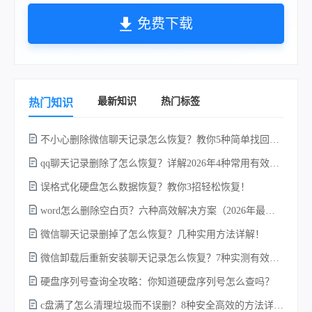
免费下载
最新知识
热门标签
热门知识
不小心删除微信聊天记录怎么恢复？教你5种简单找回的方法！
qq聊天记录删除了怎么恢复？详解2026年4种常用有效的方法（支持.db数据库提取）
误格式化硬盘怎么数据恢复？教你3招轻松恢复！
word怎么删除空白页？六种高效解决方案（2026年最新实操指南）！
微信聊天记录删掉了怎么恢复？几种实用方法详解！
电
微信卸载后重新安装聊天记录怎么恢复？7种实测有效的恢复方案详解！
硬盘序列号查询全攻略：你知道硬盘序列号怎么查吗？
c盘满了怎么清理垃圾而不误删？8种安全高效的方法详解+误删恢复指南！
硬