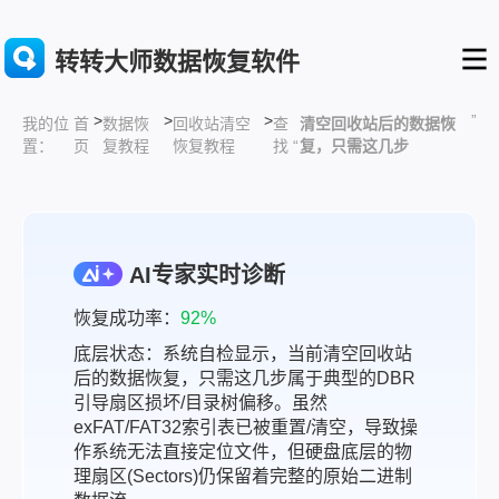
转转大师数据恢复软件
>
>
>
”
首
数据恢
回收站清空
查
清空回收站后的数据恢
我的位
页
复教程
恢复教程
找 “
复，只需这几步
置：
AI专家实时诊断
恢复成功率：
92%
底层状态：系统自检显示，当前清空回收站
后的数据恢复，只需这几步属于典型的DBR
引导扇区损坏/目录树偏移。虽然
exFAT/FAT32索引表已被重置/清空，导致操
作系统无法直接定位文件，但硬盘底层的物
理扇区(Sectors)仍保留着完整的原始二进制