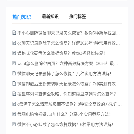
最新知识
热门标签
热门知识
不小心删除微信聊天记录怎么恢复？教你5种简单找回的方法！
不
qq聊天记录删除了怎么恢复？详解2026年4种常用有效的方法（支持.db数据库提取）
误格式化硬盘怎么数据恢复？教你3招轻松恢复！
word怎么删除空白页？六种高效解决方案（2026年最新实操指南）！
微信聊天记录删掉了怎么恢复？几种实用方法详解！
微信卸载后重新安装聊天记录怎么恢复？7种实测有效的恢复方案详解！
w
硬盘序列号查询全攻略：你知道硬盘序列号怎么查吗？
c盘满了怎么清理垃圾而不误删？8种安全高效的方法详解+误删恢复指南！
截图电脑快捷键ctrl加什么？分享6个实用截图方法！
微信不小心卸载了怎么恢复数据？6种常用方法详解！