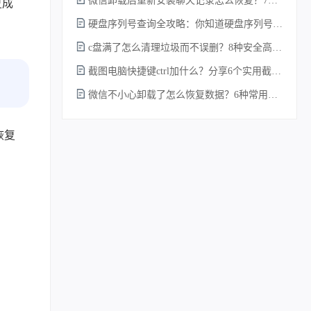
微信卸载后重新安装聊天记录怎么恢复？7种实测有效的恢复方案详解！
复成
硬盘序列号查询全攻略：你知道硬盘序列号怎么查吗？
c盘满了怎么清理垃圾而不误删？8种安全高效的方法详解+误删恢复指南！
截图电脑快捷键ctrl加什么？分享6个实用截图方法！
微信不小心卸载了怎么恢复数据？6种常用方法详解！
恢复