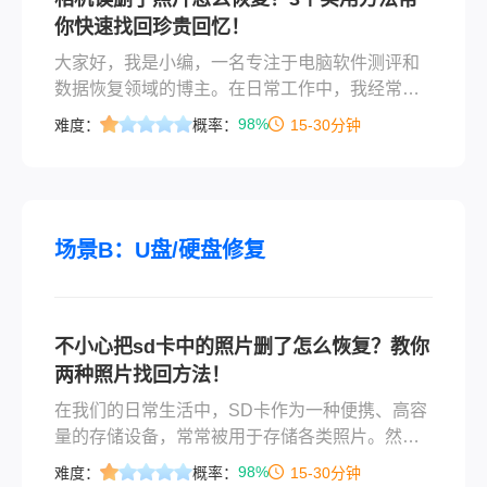
你快速找回珍贵回忆！
大家好，我是小编，一名专注于电脑软件测评和
数据恢复领域的博主。在日常工作中，我经常收
到粉丝求助：“小编，我不小心把相机里的照片删
98%
难度：
概率：
15-30分钟
了，里面还有重要的客户资料/旅行回忆，该怎么
办？”这种焦急的心情我深有体会，毕竟数据丢失
不仅影响工作，还可能让珍贵瞬间一去不复返。
那么相机误删了照片怎么恢复呢？今天，我就结
合多年经验，为大家系统梳理相机误删照片的恢
场景B：U盘/硬盘修复
复方法，帮你高效解决问题，避免走弯路。
不小心把sd卡中的照片删了怎么恢复？教你
两种照片找回方法！
在我们的日常生活中，SD卡作为一种便携、高容
量的存储设备，常常被用于存储各类照片。然
而，有时由于操作失误或误触，我们可能会不小
98%
难度：
概率：
15-30分钟