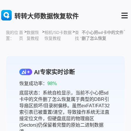
转转大师数据恢复软件
>
>
>
”
首
数据恢
相机/SD卡数据
查
不小心把sd卡中的文件
我的位
页
复教程
恢复教程
找 “
删了怎么恢复
置：
AI专家实时诊断
恢复成功率：
98%
底层状态：系统自检显示，当前不小心把sd
卡中的文件删了怎么恢复属于典型的DBR引
导扇区损坏/目录树偏移。虽然exFAT/FAT32
索引表已被重置/清空，导致操作系统无法直
接定位文件，但硬盘底层的物理扇区
(Sectors)仍保留着完整的原始二进制数据