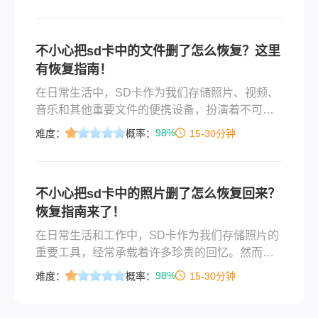
心删除SD卡中的照片。那么，不小心把sd卡中的
照片删了怎么恢复呢？本文将为您提供一些实用
的方法和建议。
不小心把sd卡中的文件删了怎么恢复？这里
有恢复指南！
在日常生活中，SD卡作为我们存储照片、视频、
音乐和其他重要文件的便携设备，扮演着不可或
缺的角色。然而，有时我们可能会不小心删除SD
98%
难度：
概率：
15-30分钟
卡中的一些重要文件，这可能会让我们感到焦虑
和无助。幸运的是，即使文件被删除，仍然有可
能通过一系列方法将其恢复。那么不小心把sd卡
不小心把sd卡中的照片删了怎么恢复回来？
中的文件删了怎么恢复呢？本文将为您提供一份
恢复指南来了！
详细的恢复指南，帮助您找回误删的SD卡文件。
在日常生活和工作中，SD卡作为我们存储照片的
重要工具，经常承载着许多珍贵的回忆。然而，
有时由于误操作或疏忽，我们可能会不小心删除
98%
难度：
概率：
15-30分钟
了SD卡中的一些重要照片。面对这种情况，许多
人都希望能够找到一种方法来恢复这些被删除的