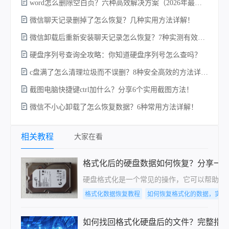
word怎么删除空白页？六种高效解决方案（2026年最新实操指南）！
微信聊天记录删掉了怎么恢复？几种实用方法详解！
电
微信卸载后重新安装聊天记录怎么恢复？7种实测有效的恢复方案详解！
硬盘序列号查询全攻略：你知道硬盘序列号怎么查吗？
c盘满了怎么清理垃圾而不误删？8种安全高效的方法详解+误删恢复指南！
硬
截图电脑快捷键ctrl加什么？分享6个实用截图方法！
微信不小心卸载了怎么恢复数据？6种常用方法详解！
相关教程
大家在看
格式化后的硬盘数据如何恢复？分享一
​硬盘格式化是一个常见的操作，它可以帮助
格式化数据恢复教程
如何恢复格式化的数据，实用
如何找回格式化硬盘后的文件？完整指