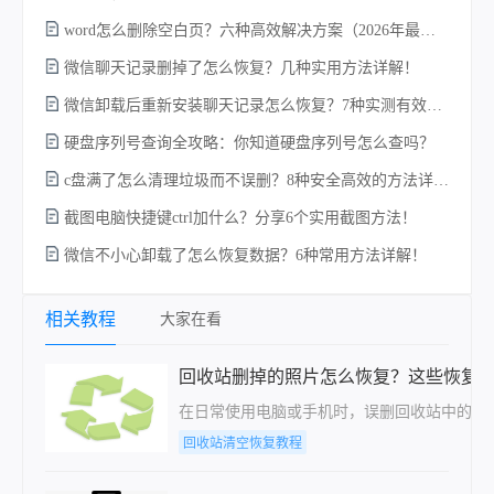
word怎么删除空白页？六种高效解决方案（2026年最新实操指南）！
微信聊天记录删掉了怎么恢复？几种实用方法详解！
电
微信卸载后重新安装聊天记录怎么恢复？7种实测有效的恢复方案详解！
硬盘序列号查询全攻略：你知道硬盘序列号怎么查吗？
c盘满了怎么清理垃圾而不误删？8种安全高效的方法详解+误删恢复指南！
硬
截图电脑快捷键ctrl加什么？分享6个实用截图方法！
微信不小心卸载了怎么恢复数据？6种常用方法详解！
相关教程
大家在看
回收站删掉的照片怎么恢复？这些恢复
在日常使用电脑或手机时，误删回收站中的照
回收站清空恢复教程