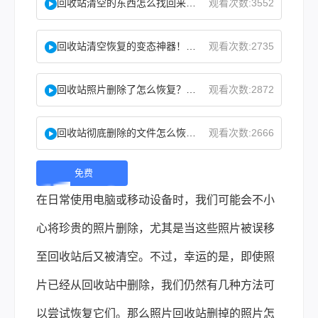
回收站清空的东西怎么找回来？试试这2个找回方法！
观看次数:3552
回收站清空恢复的变态神器！教你怎么快速找回！
观看次数:2735
回收站照片删除了怎么恢复？教你二种实用找回方法！
观看次数:2872
回收站彻底删除的文件怎么恢复？这两个方法了解下！
观看次数:2666
免费
下
在日常使用电脑或移动设备时，我们可能会不小
载 |
心将珍贵的照片删除，尤其是当这些照片被误移
至回收站后又被清空。不过，幸运的是，即使照
片已经从回收站中删除，我们仍然有几种方法可
以尝试恢复它们。那么
照片回收站删掉的照片怎