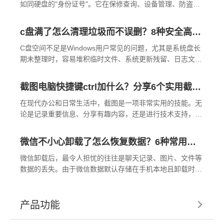
如同硬盘的"身份证号"。它在保修查询、设备管理、防盗追
踪等场景中至关重要。那么硬盘序列号怎么查呢？以下是不
同系统下查询硬盘序列号的常用方法。
c盘满了怎么清理垃圾而不误删？8种安全高效的方法详解+误删恢复指南！
C盘空间不足是Windows用户常见的问题，尤其是系统盘长
期未整理时，容易堆积临时文件、系统更新残留、日志文件
等垃圾数据。如果盲目删除，可能误删系统关键文件或个人
数据。那么c盘满了怎么清理垃圾而不误删呢？以下是针对C
截图电脑快捷键ctrl加什么？分享6个实用截图方法！
盘空间不足的安全清理指南，涵盖8种亲测有效的方法，严
格规避系统文件误删风险，并附带长效管理策略。
在现代办公和日常生活中，截图是一项非常实用的技能。无
论是记录重要信息、分享有趣内容，还是进行技术支持，截
图都能帮助我们快速有效地传达信息。Windows系统提供了
多种截图的方法，其中结合Ctrl键的快捷组合尤其受到用户
微信不小心卸载了怎么恢复数据？6种常用方法详解！
的喜爱，因为它们既快速又方便。那么截图电脑快捷键ctrl
加什么呢？本文将详细介绍六个常用的Ctrl组合键截图方
微信卸载后，最令人担忧的往往是聊天记录、图片、文件等
法。
数据的丢失。由于微信数据默认存储在手机本地且卸载时可
能被清除，恢复难度较大。但只要操作及时且有一定备份习
惯，仍有希望找回数据。那么微信不小心卸载了怎么恢复数
据呢？本文将介绍分安卓和iOS系统介绍常用恢复方法，并
产品功能
提供预防建议。