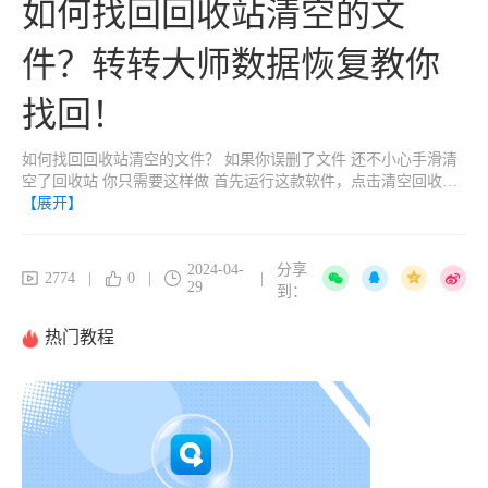
如何找回回收站清空的文
收站恢复
件？转转大师数据恢复教你
找回！
如何找回回收站清空的文件？ 如果你误删了文件 还不小心手滑清
空了回收站 你只需要这样做 首先运行这款软件，点击清空回收站
【展开】
恢复（选择清空回收站恢复） 选择清空回收站前文件所在的磁盘
分区，点击开始扫描（选择磁盘分区，点击开始扫描，扫描进度
条）
2024-04-
分享
2774
|
0
|
|
29
到：
热门教程