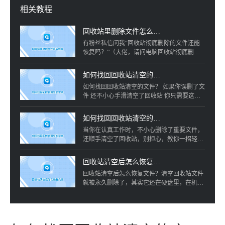
相关教程
回收站里删除文件怎么恢复？分享一种实用方法！
有粉丝私信问我“回收站彻底删除的文件还能
恢复吗？”（大佬，请问电脑回收站彻底删除
的文件能恢复吗？） 其实文件被删除后 原位
置会被标记为空白 虽然明面上消失了 还是有
如何找回回收站清空的文件？转转大师数据恢复教你找回！
概率能够恢复的哟！ 比如我把这些图片和视频
如何找回回收站清空的文件？ 如果你误删了文
在回收站永久删除 你以为它消失了 但其实只
件 还不小心手滑清空了回收站 你只需要这样
要用对工具还是很容易找回的
做 首先运行这款软件，点击清空回收站恢复
（选择清空回收站恢复） 选择清空回收站前文
如何找回回收站清空的文件？教你一招轻松找回删除的文件！
件所在的磁盘分区，点击开始扫描（选择磁盘
当你在认真工作时，不小心删除了重要文件，
分区，点击开始扫描，扫描进度条）
还顺手清空了回收站，别担心，教你一招轻松
找回删除的文件，打开转转大师数据恢复软
件，点击勿清空回收站模式，选择清空前文件
回收站清空后怎么恢复文件？教你一招快速恢复文件！
存放的位置，点击开始扫描，扫描完成后查找
回收站清空后怎么恢复文件？清空回收站文件
预览要恢复的文件，选择好文件保存的位置
就被永久删除了，其实它还在硬盘里，在机械
硬盘中被删除的文件原位置会标记为空白，虽
然明面上消失了，但是只要找对恢复工具就能
找到空白并恢复。首先我们需要下载一个这样
的转转大师数据恢复工具进行软件点击清空回