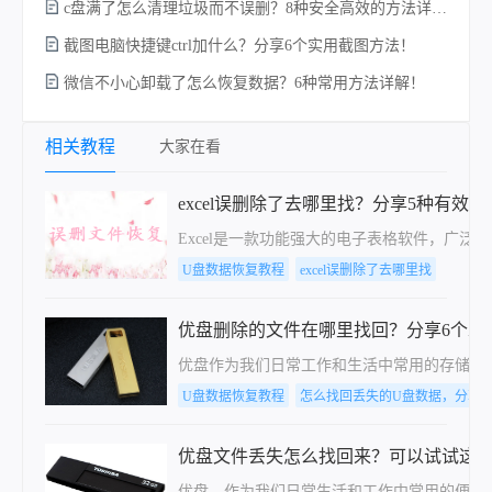
c盘满了怎么清理垃圾而不误删？8种安全高效的方法详解+误删恢复指南！
硬
截图电脑快捷键ctrl加什么？分享6个实用截图方法！
微信不小心卸载了怎么恢复数据？6种常用方法详解！
相关教程
大家在看
excel误删除了去哪里找？分享5种有效方
Excel是一款功能强大的电子表格软件，广泛
U盘数据恢复教程
excel误删除了去哪里找
优盘删除的文件在哪里找回？分享6个靠
优盘作为我们日常工作和生活中常用的存储设
U盘数据恢复教程
怎么找回丢失的U盘数据，分享
优盘文件丢失怎么找回来？可以试试这3
优盘，作为我们日常生活和工作中常用的便携