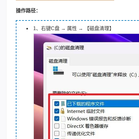
操作路径：
1、右键C盘 → 属性 → 【磁盘清理】