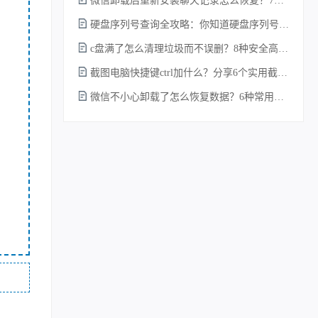
微信卸载后重新安装聊天记录怎么恢复？7种实测有效的恢复方案详解！
硬盘序列号查询全攻略：你知道硬盘序列号怎么查吗？
c盘满了怎么清理垃圾而不误删？8种安全高效的方法详解+误删恢复指南！
截图电脑快捷键ctrl加什么？分享6个实用截图方法！
微信不小心卸载了怎么恢复数据？6种常用方法详解！