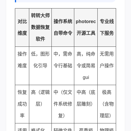
转转大师
对比
操作系统
photorec
专业线
数据恢复
维度
自带命令
开源工具
下服务
软件
操作
低，图形
中，需命
高，纯命
无需用
难度
化引导
令行基础
令或简易
户操作
gui
恢复
高（逻辑
中（仅文
中高（底
极高
成功
层）
件系统修
层雕刻）
（含物
率
复）
理层）
适用
格式化、
轻微文件
严重损
物理损