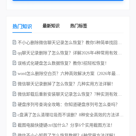
最新知识
热门标签
热门知识
不小心删除微信聊天记录怎么恢复？教你5种简单找回的方法！
qq聊天记录删除了怎么恢复？详解2026年4种常用有效的方法（支持.db数据库提取）
误格式化硬盘怎么数据恢复？教你3招轻松恢复！
word怎么删除空白页？六种高效解决方案（2026年最新实操指南）！
微信聊天记录删掉了怎么恢复？几种实用方法详解！
电
微信卸载后重新安装聊天记录怎么恢复？7种实测有效的恢复方案详解！
硬盘序列号查询全攻略：你知道硬盘序列号怎么查吗？
c盘满了怎么清理垃圾而不误删？8种安全高效的方法详解+误删恢复指南！
硬
截图电脑快捷键ctrl加什么？分享6个实用截图方法！
微信不小心卸载了怎么恢复数据？6种常用方法详解！