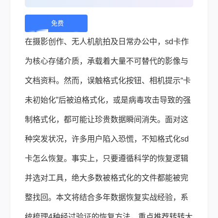
免费
下
在摄影创作、无人机航拍及日常办公中，sd卡作
载 |
为核心存储介质，承载着大量不可替代的影像与
文档资料。然而，误触格式化按钮、相机提示“卡
未初始化”后被迫格式化，或是病毒攻击导致的强
制格式化，都可能让珍贵数据瞬间消失。面对这
种突发状况，许多用户陷入恐慌，不知格式化sd
卡怎么恢复。事实上，只要遵循科学的恢复逻辑
并选对工具，绝大多数被格式化的文件都能被完
整找回。本文将结合多年数据恢复实战经验，系
统梳理4种经过验证的恢复方法，重点推荐转转大