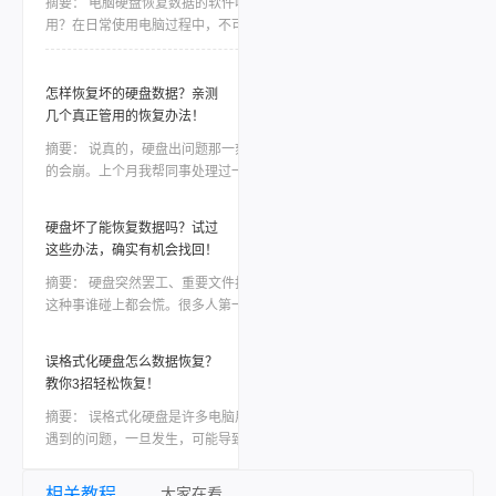
摘要：
电脑硬盘恢复数据的软件哪个好
据恢复这款软件，讲讲如何利用工具恢复丢
用？在日常使用电脑过程中，不可避免地会
失的数据。
遇到电脑硬盘数据丢失或损坏的情况。无论
是因为误操作、磁盘故障还是病毒攻击，我
们都面临着一种紧迫感，需要尽快找到一款
怎样恢复坏的硬盘数据？亲测
稳定可靠的软件来恢复我们的宝贵数据。然
几个真正管用的恢复办法！
而，市面上各种各样的电脑硬盘恢复软件让
摘要：
说真的，硬盘出问题那一刻心态真
人眼花缭乱，我们应该如何选择呢？本文将
的会崩。上个月我帮同事处理过一次，他那
会为大家详细介绍一款备受好评的电脑硬盘
个用了三年的移动硬盘突然不认盘了，里面
恢复数据软件，帮助大家解决这一难题。
全是项目资料，急得他在工位上直拍桌子。
硬盘坏了能恢复数据吗？试过
当时我也是满头问号：怎样恢复坏的硬盘数
这些办法，确实有机会找回！
据？后来折腾了大半天才把东西捞回来大部
分。如果你现在也正在为硬盘出问题发愁，
摘要：
硬盘突然罢工、重要文件打不开，
先别慌，这篇会按从简单到复杂、从免费到
这种事谁碰上都会慌。很多人第一反应就是
付费的顺序，把我试过靠谱的几个方法都告
——硬盘坏了能恢复数据吗？答案是有机
诉你，重点解决怎样恢复坏的硬盘数据这个
会，但前提是你得用对方法，而且越早动手
误格式化硬盘怎么数据恢复？
问题。
成功率越高。很多人问硬盘坏了能恢复数据
教你3招轻松恢复！
吗，其实关键要看硬盘是逻辑故障还是物理
损坏，以及数据有没有被覆盖。这篇文章会
摘要：
​误格式化硬盘是许多电脑用户可能
从最简单的情况讲起，逐步说到比较棘手的
遇到的问题，一旦发生，可能导致重要数据
场景，每个方法我都尽量把操作细节讲清
的丢失。然而，通过一系列有效的方法和工
楚。覆盖误删、格式化、分区丢失、设备异
具，我们仍有可能找回这些宝贵的数据。本
相关教程
大家在看