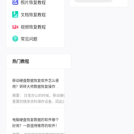
照片恢复教程
文档恢复教程
视频恢复教程
常见问题
热门教程
移动硬盘数据恢复软件怎么使
用？转转大师数据恢复操作分
享！
摘要：
日常办公的时候，移动硬盘是非常
重要的随身资料储存设备，因此比起电脑本
地的硬盘，移动硬盘更加容易出现数据丢
失、误删等情况。一些重要的数据如果没有
备份，那么造成的损失将是难以估量的，因
电脑硬盘恢复数据的软件哪个
此市场对移动硬盘数据恢复软件的需求是非
好用？一款值得推荐的软件！
常大，今天我们就针对转转数据恢复大师数