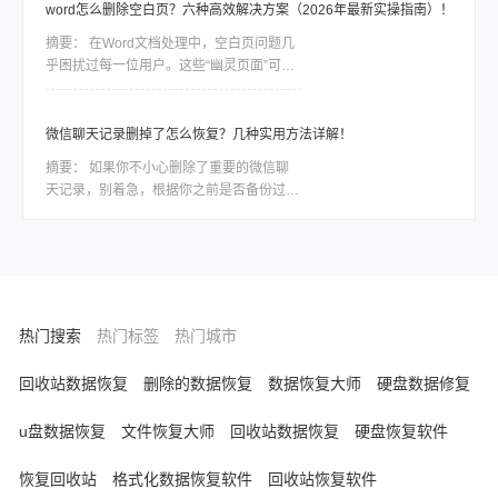
等同于永久抹除。在数据底层，删除指令通
word怎么删除空白页？六种高效解决方案（2026年最新实操指南）！
常只是将该块空间标记为“可占用”，只要新
摘要：
在Word文档处理中，空白页问题几
数据尚未覆盖该区域，通过合理的方法依然
乎困扰过每一位用户。这些“幽灵页面”可能
有很大几率找回。
由分页符残留、段落格式异常、表格溢出或
页面设置错误导致。那么word怎么删除空
白页呢？本文结合最新Office版本特性，整
微信聊天记录删掉了怎么恢复？几种实用方法详解！
理六种经过验证的解决方案，助你精准清除
摘要：
如果你不小心删除了重要的微信聊
冗余页面。
天记录，别着急，根据你之前是否备份过、
删除时间长短、以及你使用的设备类型，有
不同层次的方法可以尝试恢复。那么微信聊
天记录删掉了怎么恢复呢？下面我按照恢复
概率从高到低，结合具体操作步骤，整理出
一套系统、实用的方案。
热门搜索
热门标签
热门城市
回收站数据恢复
删除的数据恢复
数据恢复大师
硬盘数据修复
u盘数据恢复
文件恢复大师
回收站数据恢复
硬盘恢复软件
恢复回收站
格式化数据恢复软件
回收站恢复软件