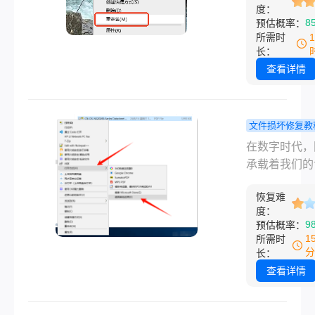
度：
况：文件头损
8
预估概率：
数据错误、格
所需时
符甚至物理损
长：
可能导致图片
查看详情
正常显示。以
关于损坏的图
何修复的常用
文件损坏修复教
总结，涵盖从
片打不开怎
在数字时代，
操作到专业工
复？全方位
承载着我们的
多种解决方案
与修复指南
忆、工作成果
助你快速恢复
回你的珍贵
恢复难
感瞬间。然而
的图片文件。
度：
间！
满怀期待地双
9
预估概率：
张图片，却只
1
所需时
一个错误提示
分
长：
个破碎的图标
查看详情
是一个无法响
程序时，那种