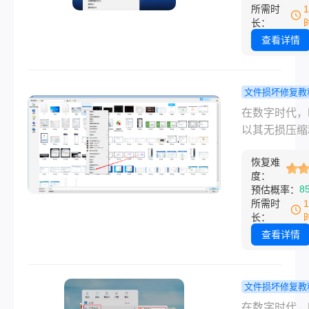
流行的图像格
所需时
对系统化。
然而，您可能
长：
到过这样的窘
查看详情
兴冲冲地双击
珍贵的照片或
的图片，换来
文件损坏修复教
是系统提示“
png打不开
在数字时代，
开文件”、“文
办？别慌！
以其无损压缩
坏”或一个空
涵盖所有场
持透明背景的
标。这种瞬间
细节的终极
恢复难
性，成为网络
度：
落感，尤其是
指南！
和图形设计的
8
预估概率：
片包含重要数
儿。然而，当
所需时
美好回忆时，
需查看或使用
长：
强烈。
PNG图片时
查看详情
遇了“无法打
件”、“文件已
或显示为空白
文件损坏修复教
的图标，这种
png打不开
在数字时代，