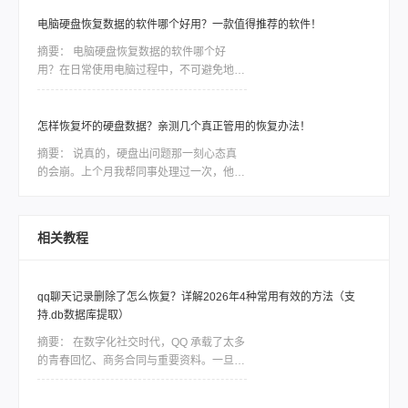
失、误删等情况。一些重要的数据如果没有
备份，那么造成的损失将是难以估量的，因
电脑硬盘恢复数据的软件哪个好用？一款值得推荐的软件！
此市场对移动硬盘数据恢复软件的需求是非
摘要：
电脑硬盘恢复数据的软件哪个好
常大，今天我们就针对转转数据恢复大师数
用？在日常使用电脑过程中，不可避免地会
据恢复这款软件，讲讲如何利用工具恢复丢
遇到电脑硬盘数据丢失或损坏的情况。无论
失的数据。
是因为误操作、磁盘故障还是病毒攻击，我
们都面临着一种紧迫感，需要尽快找到一款
怎样恢复坏的硬盘数据？亲测几个真正管用的恢复办法！
稳定可靠的软件来恢复我们的宝贵数据。然
摘要：
说真的，硬盘出问题那一刻心态真
而，市面上各种各样的电脑硬盘恢复软件让
的会崩。上个月我帮同事处理过一次，他那
人眼花缭乱，我们应该如何选择呢？本文将
个用了三年的移动硬盘突然不认盘了，里面
会为大家详细介绍一款备受好评的电脑硬盘
全是项目资料，急得他在工位上直拍桌子。
恢复数据软件，帮助大家解决这一难题。
当时我也是满头问号：怎样恢复坏的硬盘数
相关教程
据？后来折腾了大半天才把东西捞回来大部
分。如果你现在也正在为硬盘出问题发愁，
先别慌，这篇会按从简单到复杂、从免费到
qq聊天记录删除了怎么恢复？详解2026年4种常用有效的方法（支
付费的顺序，把我试过靠谱的几个方法都告
持.db数据库提取）
诉你，重点解决怎样恢复坏的硬盘数据这个
问题。
摘要：
在数字化社交时代，QQ 承载了太多
的青春回忆、商务合同与重要资料。一旦误
删聊天记录，由于 QQ 数据的加密特性，恢
复工作往往是一场与时间的赛跑。删除并不