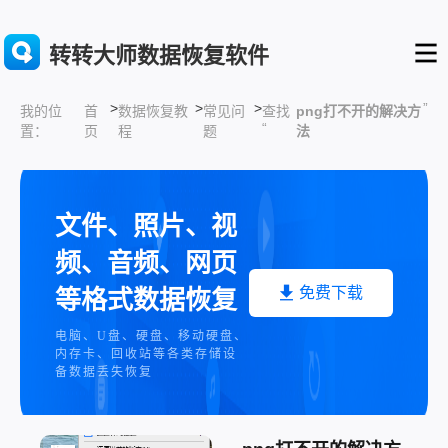
转转大师数据恢复软件
>
>
>
”
首
数据恢复教
常见问
查找
png打不开的解决方
我的位
“
页
程
题
法
置：
文件、照片、视
频、音频、网页
免费下载
等格式数据恢复
电脑、U盘、硬盘、移动硬盘、
内存卡、回收站等各类存储设
备数据丢失恢复