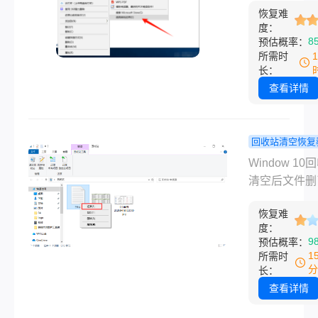
无价，但慌乱
有高效修复
恢复难
而，当您满心
度：
忌。实际上，
案！
地双击一张照
8
预估概率：
“损坏”的JP
却只换来一个
所需时
非无可救药，
提示、一片马
长：
一些系统内置
或一个无法识
查看详情
具、专业软件
图标时，那种
妙的方法，我
感不言而喻。
很大几率将其
JPG（或JP
回收站清空恢复
修复。
为最普遍的图
文件删了能
Window 10
式，其打不开
吗？Windo
清空后文件删
因错综复杂，
回收站清空
找回吗？能恢
决方法有章可
真实挽救手
恢复难
但前提是你清
度：
那么jpg格式
收站后，没有
9
预估概率：
不开怎么办呢
个文件原来所
1
所需时
文将化身为您
磁盘分区（比
分
长：
字照片修复师
盘、D盘）写
查看详情
最简单的排查
新数据。回收
专业的救援，