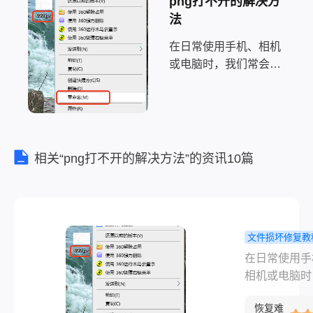
png打不开的解决方
法
在日常使用手机、相机
或电脑时，我们常会遇
到图片文件损坏打不开
的情况：文件头损坏、
数据错误、格式不符甚
至物理损坏都可能导致
图片无法正常显示。以
相关“png打不开的解决方法”的资讯10篇
下是关于损坏的图片如
何修复的常用方法总
结，涵盖从基础操作到
专
文件损坏修复教
坏的图片怎
在日常使用手
复？常用修
相机或电脑时
法全解析！
们常会遇到图
恢复难
件损坏打不开