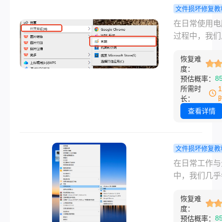
感无以言表。
文件损坏修复教
打不开是一个
脑中图片打
在日常使用电
问题，但其背
怎么办？全
过程中，我们
原因错综复杂
断与高效修
遇到一个令人
简单的缓存错
南！
恢复难
的问题——精
严重的文件损
度：
摄或保存的图
8
预估概率：
不一而足。
然无法打开了
所需时
论是提示“无
长：
此图片”、“内
查看详情
足”，还是干
反应，这都意
我们与重要记
文件损坏修复教
工作资料之间
jpg图片打
在日常工作与
一扇紧闭的门
么修复？一
中，我们几乎
担心，图片打
面且高效的
都与JPEG图
通常并非不治
指南！
恢复难
道。它因其出
度：
症，其背后原
压缩能力而成
8
预估概率：
样，解决方法