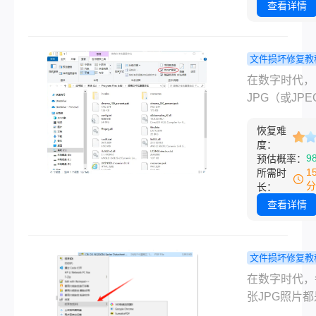
一张照片，却
查看详情
可能带来不小
出一个冰冷的
烦。
提示“无法打
件”或显示一
文件损坏修复教
的图标时，那
jpg格式图
在数字时代，
败感不言而喻
开如何修复
JPG（或JP
不仅打断了工
急！全方位
我们最常接触
程，更可能引
指南助您找
恢复难
片格式之一，
度：
珍贵数据丢失
贵影像！
录了我们的生
9
预估概率：
忧。
滴、工作成果
1
所需时
贵回忆。然而
分
长：
您满怀期待地
查看详情
一张JPG图
只看到“无法
文件”、“文件
文件损坏修复教
坏”或是一个
jpg格式照
在数字时代，
图标时，那种
开怎么办？
张JPG照片
感不言而喻。
慌！一文囊
载记忆的珍宝