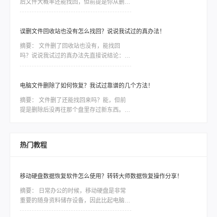
后文件大概率还能找回，但前提是你从删除
之后到发现之前，没再往那个盘里存过新东
西。因为删除只是把文件标记成“可覆盖”，
真实数据还在磁盘上待着。这个前提比用什
误删文件回收站也没有怎么找回？说说我试过的真办法！
么方法都关键——只要被新数据盖住了，神
摘要：
文件删了回收站也没有，能找回
仙软件也救不回来。前阵子同事小李给客户
吗？说说我试过的真办法先直接说结论：能
做方案，晚上赶工误把存了三天素材的文件
找回，但前提是你清空回收站之后没再往那
夹删了，回收站也顺手清空。他给我打电话
个盘里存过东西。 这一步直接决定数据是
时声音都变了，第一
否被“覆盖”，比用什么软件都关键——因为
电脑文件删除了如何恢复？我试过靠谱的几个方法！
删除只是把文件的“门牌号”撕了，数据本身
摘要：
文件删了还能找回来吗？能，但前
还躺在硬盘里；但只要新数据住了进去，原
提是删除后没再往那个盘里存过新东西。电
文件就被物理抹掉，神仙也难救。一段糟心
脑文件删除了如何恢复，核心就一句话：文
的真实经历上周我表哥干了一件事，差点把
件还在磁盘上，只是系统把这块空间标记成
自己电脑拍烂。他在整理旧照片，想删掉一
“可覆盖”了。一旦你继续写入新数据，才会
堆模糊的重复图，结果
热门教程
真把原来的文件盖掉。盖掉的部分，用什么
软件都救不回来。所以，发现误删之后，第
一件事是“停手”，不是找软件。
移动硬盘数据恢复软件怎么使用？转转大师数据恢复操作分享！
摘要：
日常办公的时候，移动硬盘是非常
重要的随身资料储存设备，因此比起电脑本
地的硬盘，移动硬盘更加容易出现数据丢