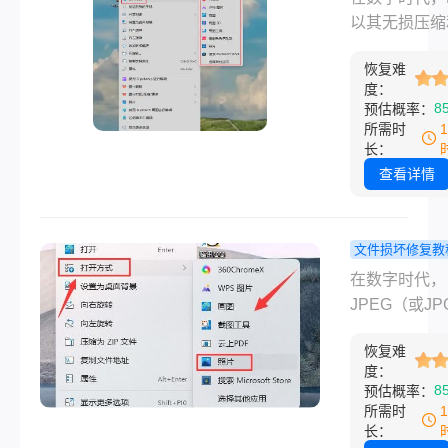
感不言而喻。
方法：一篇
以其无损压缩
你是设计师、
所有场景的
持透明通道的
办公人员还是
修复指南！
恢复难
性，成为我们
度：
生，掌握一套
工作、学习和
8
预估概率：
性的PNG文
中最常用的图
所需时
方法都至关重
式之一。然而
长：
您兴冲冲地双
查看详情
个PNG文件
看到一个错误
示、一个破碎
文件损坏修复教
标，或者程序
jpg图片打
在数字时代，
无响应时，那
什么原因？
JPEG（或J
败感不言而喻
解析原因与
为最普及的图
论是珍贵的家
高效修复方
恢复难
式，承载着我
度：
片、重要的工
数的珍贵记忆
8
预估概率：
料，还是辛苦
要资料。然而
所需时
的设计稿，文
您兴致勃勃地
长：
损坏或无法打