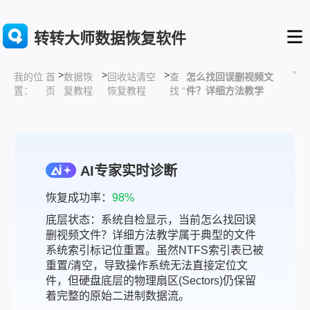
转转大师数据恢复软件
>
>
>
”
首
数据恢
回收站清空
查
怎么找回误删视频文
我的位
页
复教程
恢复教程
找 “
件？详细方法教学
置：
AI专家实时诊断
恢复成功率：
98%
底层状态：系统自检显示，当前怎么找回误
删视频文件？详细方法教学属于典型的文件
系统索引标记位重置。虽然NTFS索引表已被
重置/清空，导致操作系统无法直接定位文
件，但硬盘底层的物理扇区(Sectors)仍保留
着完整的原始二进制数据流。