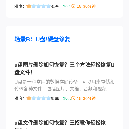
后瞬间后悔——天啊，我的文件是不是彻底没救
98%
难度：
概率：
15-30分钟
了？别急，先深呼吸！今天，我们就来聊聊“回收
站清空了如何找回删除文件”这个让人头疼的问
题。你可能以为文件一旦从回收站消失，就像石
沉大海一样永远找不回来了
场景B：U盘/硬盘修复
u盘图片删除如何恢复？三个方法轻松恢复U
盘文件！
U盘是一种常用的数据存储设备，可以用来存储和
传输各种文件，包括图片、文档、音频和视频
等。然而，有时候我们会不小心删除了U盘中的图
98%
难度：
概率：
15-30分钟
片文件。这可能会让人感到非常沮丧，因为这些
图片可能具有很高的纪念价值或重要性。那么u盘
图片删除如何恢复​呢？下面将介绍一些常用的u盘
u盘文件删除如何恢复？三招教你轻松恢
图片删除如何恢复方法。