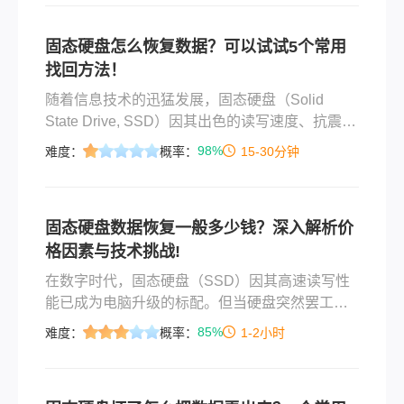
费到专业，从简单到进阶，帮你快速找回丢失的
重要文件。
固态硬盘怎么恢复数据？可以试试5个常用
找回方法！
随着信息技术的迅猛发展，固态硬盘（Solid
State Drive, SSD）因其出色的读写速度、抗震性
能和低能耗等优点，逐渐成为个人电脑和服务器
98%
难度：
概率：
15-30分钟
存储设备中的主流选择。然而，即便拥有诸多优
势，SSD也无法完全避免数据丢失的风险——无
论是由于误操作导致的文件删除，还是硬件故障
固态硬盘数据恢复一般多少钱？深入解析价
引起的不可预见性问题。那么固态硬盘怎么恢复
格因素与技术挑战!
数据呢？本文将详细介绍如何在遇到这些问题时
有效地恢复SSD中的数据，帮助用户最大限度地
在数字时代，固态硬盘（SSD）因其高速读写性
减少损失。
能已成为电脑升级的标配。但当硬盘突然罢工，
重要文件瞬间消失时，那种恐慌感难以言喻。此
85%
难度：
概率：
1-2小时
时数据恢复便成了最后的救命稻草。然而，当你
搜索“SSD数据恢复价格”时，可能被几千到上万的
报价震惊。那么固态硬盘数据恢复一般多少钱