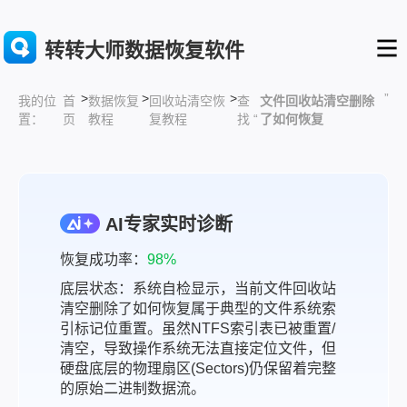
转转大师数据恢复软件
>
>
>
”
首
数据恢复
回收站清空恢
查
文件回收站清空删除
我的位
页
教程
复教程
找 “
了如何恢复
置：
AI专家实时诊断
恢复成功率：
98%
底层状态：系统自检显示，当前文件回收站
清空删除了如何恢复属于典型的文件系统索
引标记位重置。虽然NTFS索引表已被重置/
清空，导致操作系统无法直接定位文件，但
硬盘底层的物理扇区(Sectors)仍保留着完整
的原始二进制数据流。