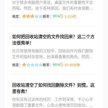
对于很多电脑用户来说，桌面文件的重要性不言
而喻。然而，由于各种原因，我们有时会误删桌
面文件，甚至清空了回收站。此时，我们可能会
85%
难度：
概率：
1-2小时
感到束手无策，担心数据无法恢复。本文将为你
提供清空回收站后如何恢复里面的数据方法。
如何把回收站清空的文件找回来？这二个方
法很简单！
在日常使用电脑的过程中，回收站作为我们删除
文件的临时存放地，扮演着重要的角色。然而，
有时我们可能会不小心清空回收站，导致一些重
98%
难度：
概率：
15-30分钟
要文件被永久删除。面对这种情况，许多用户会
感到焦虑和无助。但实际上，即使回收站被清
空，我们仍然有机会找回这些文件。本文将为您
回收站清空了如何找回删除文件？别慌，这
详细介绍如何把回收站清空的文件找回来。
里有救！
你有没有过这样的经历：工作到深夜，不小心手
滑删错了重要文件，心急火燎地清空回收站，然