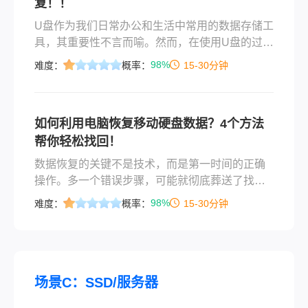
复！！
U盘作为我们日常办公和生活中常用的数据存储工
具，其重要性不言而喻。然而，在使用U盘的过程
中，我们可能会不小心删除了一些重要的文件，
98%
难度：
概率：
15-30分钟
这给我们带来了很大的困扰。那么，u盘文件删除
如何恢复呢？以下是一些有效的恢复方法。
如何利用电脑恢复移动硬盘数据？4个方法
帮你轻松找回！
数据恢复的关键不是技术，而是第一时间的正确
操作。多一个错误步骤，可能就彻底葬送了找回
文件的机会。上周有位自媒体朋友哭着找我："刚
98%
难度：
概率：
15-30分钟
拍完的婚礼视频存在移动硬盘里，格式化后全没
了！"这种场景太常见了——电脑桌面误删、回收
站清空、U盘/SD卡误格式化，每次都让人头皮发
麻。那么如何利用电脑恢复移动硬盘数据呢？作
为测评过20+数据恢复工具的博主，今天就把亲测
场景C：SSD/服务器
有效的4种移动硬盘数据恢复方法整理出来，从免