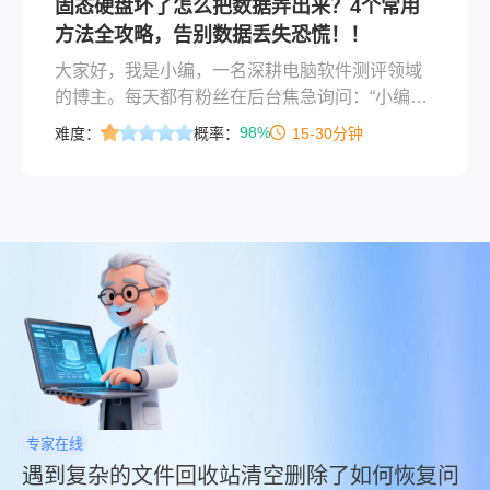
固态硬盘坏了怎么把数据弄出来？4个常用
呢？本文将带您深入了解固态硬盘数据恢复的成
方法全攻略，告别数据丢失恐慌！！
本构成、价格范围及选择服务的关键要素。
大家好，我是小编，一名深耕电脑软件测评领域
的博主。每天都有粉丝在后台焦急询问：“小编，
我的固态硬盘突然读不出来了，里面存着重要的
98%
难度：
概率：
15-30分钟
工作文件和拍摄素材，该怎么办？” 作为经历过数
百次数据恢复实战的IT老兵，我深知那种手心冒
汗的紧迫感。那么固态硬盘坏了怎么把数据弄出
来呢？今天，我将结合多年测评经验，为你系统
解析固态硬盘数据恢复的常用方法，帮你从崩溃
边缘抢回珍贵数据！
专家在线
遇到复杂的文件回收站清空删除了如何恢复问