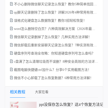
不小心删除微信聊天记录怎么恢复？教你5种简单找回的方法！
不
qq聊天记录删除了怎么恢复？详解2026年4种常用有效的方法（支持.db数据库提取）
误格式化硬盘怎么数据恢复？教你3招轻松恢复！
word怎么删除空白页？六种高效解决方案（2026年最新实操指南）！
微信聊天记录删掉了怎么恢复？几种实用方法详解！
微信卸载后重新安装聊天记录怎么恢复？7种实测有效的恢复方案详解！
w
硬盘序列号查询全攻略：你知道硬盘序列号怎么查吗？
c盘满了怎么清理垃圾而不误删？8种安全高效的方法详解+误删恢复指南！
截图电脑快捷键ctrl加什么？分享6个实用截图方法！
微信不小心卸载了怎么恢复数据？6种常用方法详解！
相关教程
大家在看
ppt没保存怎么恢复？这4个恢复方法记