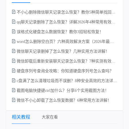
不小心删除微信聊天记录怎么恢复？教你5种简单找回的方法！
qq聊天记录删除了怎么恢复？详解2026年4种常用有效的方法（支持.db数据库提取）
误格式化硬盘怎么数据恢复？教你3招轻松恢复！
word怎么删除空白页？六种高效解决方案（2026年最新实操指南）！
微信聊天记录删掉了怎么恢复？几种实用方法详解！
电
微信卸载后重新安装聊天记录怎么恢复？7种实测有效的恢复方案详解！
硬盘序列号查询全攻略：你知道硬盘序列号怎么查吗？
c盘满了怎么清理垃圾而不误删？8种安全高效的方法详解+误删恢复指南！
硬
截图电脑快捷键ctrl加什么？分享6个实用截图方法！
微信不小心卸载了怎么恢复数据？6种常用方法详解！
相关教程
大家在看