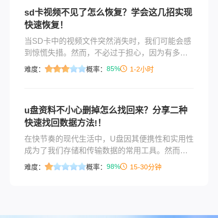
用户陷入数据丢失的恐慌。
sd卡视频不见了怎么恢复？学会这几招实现
快速恢复！
当SD卡中的视频文件突然消失时，我们可能会感
到惊慌失措。然而，不必过于担心，因为有多种
方法可以尝试恢复这些丢失的视频。那么sd卡视
85%
难度：
概率：
1-2小时
频不见了怎么恢复呢？以下是一些常见的恢复方
法，帮助您找回SD卡中丢失的视频文件。
u盘资料不小心删掉怎么找回来？分享二种
快速找回数据方法!！
在快节奏的现代生活中，U盘因其便携性和实用性
成为了我们存储和传输数据的常用工具。然而，
误删除U盘上的重要文件是一种常见而又令人头疼
98%
难度：
概率：
15-30分钟
的问题。无论是不小心按下了错误的按键，还是
在清理U盘时不慎选错了文件，数据丢失的那一刻
总是让人倍感焦虑。那么u盘资料不小心删掉怎么
找回来呢？本文将为你提供一系列步骤和技巧，