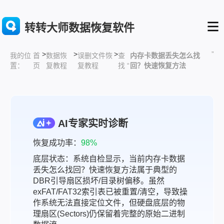
转转大师数据恢复软件
>
>
>
”
首
数据恢
误删文件恢
查
内存卡数据丢失怎么找
我的位
页
复教程
复教程
找 “
回？快速恢复方法
置：
AI专家实时诊断
恢复成功率：
98%
底层状态：系统自检显示，当前内存卡数据
丢失怎么找回？快速恢复方法属于典型的
DBR引导扇区损坏/目录树偏移。虽然
exFAT/FAT32索引表已被重置/清空，导致操
作系统无法直接定位文件，但硬盘底层的物
理扇区(Sectors)仍保留着完整的原始二进制