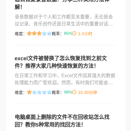
解！
​录音数据对于个人和工作都至关重要，无论是会
议记录、音乐创作还是日常生活中的重要对话，
一旦丢失都会带来极大的困扰。幸运的是，有几
85%
难度：
概率：
1-2小时
种方法可以帮助我们尝试恢复丢失的录音数据。
那么怎么恢复录音数据​呢？本文将介绍三种实用
的录音数据恢复方法，帮助您在遭遇数据丢失时
excel文件被替换了怎么恢复找到之前文
重新找回宝贵的声音记录。
件？推荐大家几种快速恢复的方法！
在日常工作和学习中，Excel文件因其强大的数据
处理能力而广受欢迎。然而，有时我们可能会不
小心将一个重要的Excel文件替换成了另一个文
98%
难度：
概率：
15-30分钟
件，导致原始数据丢失。面对这种情况，虽然恢
复过程可能并不总是成功的，但仍有几种方法可
以尝试找回被替换之前的Excel文件。以下是一篇
电脑桌面上删除的文件不在回收站怎么找
关于excel文件被替换了怎么恢复找到之前文件的
回？教你5种常用的找回方法！
详细指南。