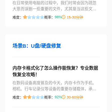
在日常使用电脑的过程中，我们时常会因为疏忽
大意而误删一些重要的文件，尤其是当这些文件
被直接从桌面上删除且未在回收站中找到时，往
98%
难度：
概率：
15-30分钟
往会让人感到焦虑和困扰。不过，幸运的是，有
多种方法可以帮助我们找回这些误删的文件。那
么电脑桌面上删除的文件不在回收站怎么找回
呢？本文将介绍一些实用的方法，希望能为您解
决这一问题。
场景B：U盘/硬盘修复
内存卡格式化了怎么操作能恢复？专业数据
恢复全攻略！
在数码设备高度普及的今天，内存卡作为手机、
相机、行车记录仪等设备的重要存储载体，承载
着我们大量的照片、视频、文档等重要数据。然
92%
难度：
概率：
30-60分钟
而，误操作格式化、设备提示异常需要格式化、
甚至病毒攻击导致的自动格式化等情况，常常让