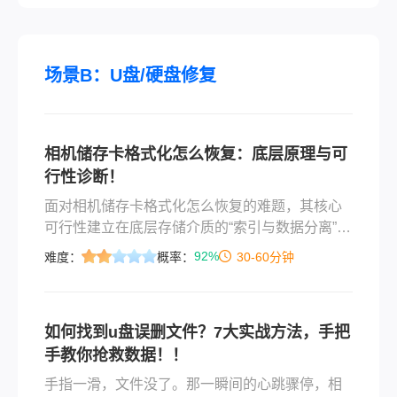
效恢复重要文档。
场景B：U盘/硬盘修复
相机储存卡格式化怎么恢复：底层原理与可
行性诊断！
面对相机储存卡格式化怎么恢复的难题，其核心
可行性建立在底层存储介质的“索引与数据分离”机
制之上。当相机或电脑对储存卡执行常规的“快速
92%
难度：
概率：
30-60分钟
格式化”时，系统实际上仅仅是擦除了文件分配表
（FAT/NTFS/exFAT）中的目录索引，并将原本
存储数据的物理扇区标记为“空闲可写入”状态，而
如何找到u盘误删文件？7大实战方法，手把
真实的照片、视频等二进制数据依然完整保留在
手教你抢救数据！！
闪存芯片中。
手指一滑，文件没了。那一瞬间的心跳骤停，相