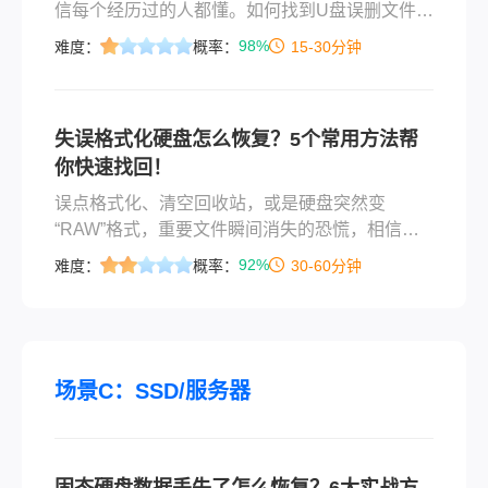
信每个经历过的人都懂。如何找到U盘误删文件？
这恐怕是数据灾难面前最让人焦灼的追问。别
98%
难度：
概率：
15-30分钟
慌。U盘删除文件并不等于文件彻底消失——操作
系统只是把文件占用的空间标记为"可用"，原始数
据仍然静静躺在闪存芯片里，等待被唤醒。只要
失误格式化硬盘怎么恢复？5个常用方法帮
你没往U盘里写入新数据， recovery的成功率依
你快速找回！
然相当可观。
​误点格式化、清空回收站，或是硬盘突然变
“RAW”格式，重要文件瞬间消失的恐慌，相信很
多职场人和自媒体创作者都经历过。别慌！数据
92%
难度：
概率：
30-60分钟
丢失≠永久消失，只要没被新数据覆盖，大部分格
式化文件都能通过科学方法找回。那么失误格式
化硬盘怎么恢复呢？今天这篇攻略，从零基础软
件操作到专业级开盘恢复，手把手教你应对不同
场景，覆盖Windows系统、外接硬盘、SD卡等常
场景C：SSD/服务器
见设备，帮你低成本、高效率地“抢救”珍贵数据。
固态硬盘数据丢失了怎么恢复？6大实战方