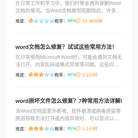
在日常工作和学习中，我们时常会遇到误删Word
文档的情况。当Word文档被彻底删除后，许多人
可能会感到焦虑和无助。然而，实际上有多种方
98%
难度：
概率：
15-30分钟
法可以尝试恢复这些被删除的文档。那么word文
档彻底删除后怎么恢复呢？本文将详细介绍几种
常见的Word文档恢复方法，并给出具体的操作步
word文档怎么修复？试试这些常用方法！
骤和注意事项。
在日常使用Microsoft Word时，可能会遇到文档无
法打开、内容乱码或格式异常等问题。这些问题
通常由文件损坏、软件冲突或意外中断导致。那
85%
难度：
概率：
1-2小时
么word文档怎么修复呢？以下是几种有效的修复
方法。
word损坏文件怎么修复？7种常用方法详解!
当Word文档因意外断电、软件崩溃或病毒感染等
原因导致无法打开或内容异常时，可以尝试以下
多种修复方法。那么word损坏文件怎么修复呢？
85%
难度：
概率：
1-2小时
本文整理了从基础到进阶的解决方案，帮助您高