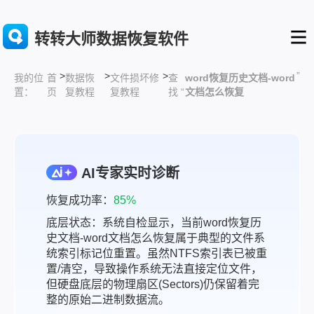
转转大师数据恢复软件
>
>
>
”
首
数据恢
文件损坏修
查
word恢复历史文档-word
我的位
页
复教程
复教程
找 “
文档怎么恢复
置：
AI专家实时诊断
恢复成功率：
85%
底层状态：系统自检显示，当前word恢复历
史文档-word文档怎么恢复属于典型的文件系
统索引标记位重置。虽然NTFS索引表已被重
置/清空，导致操作系统无法直接定位文件，
但硬盘底层的物理扇区(Sectors)仍保留着完
整的原始二进制数据流。