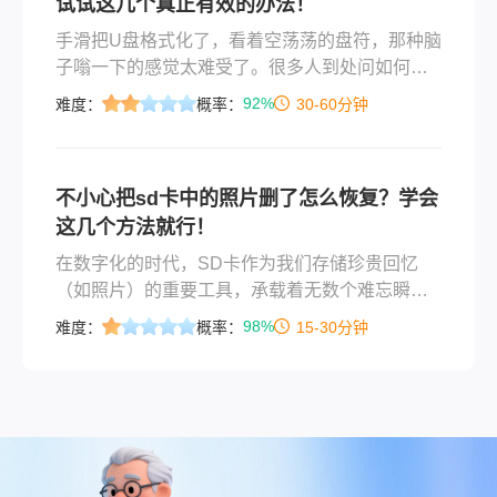
试试这几个真正有效的办法！
手滑把U盘格式化了，看着空荡荡的盘符，那种脑
子嗡一下的感觉太难受了。很多人到处问如何恢
复被格式化的u盘数据文件，其实只要没往里存新
92%
难度：
概率：
30-60分钟
东西，数据大概率还在。这篇文章我会按从免费
排查到专业软件扫描的顺序，把管用的手段理
顺。内容覆盖误删、快速格式化、深度格式化、
不小心把sd卡中的照片删了怎么恢复？学会
分区丢失及物理损坏等常见情况。
这几个方法就行！
在数字化的时代，SD卡作为我们存储珍贵回忆
（如照片）的重要工具，承载着无数个难忘瞬
间。然而，由于误操作或其他原因，这些宝贵的
98%
难度：
概率：
15-30分钟
资料可能会意外地从SD卡中消失不见。面对这种
情况，很多人会感到焦虑和无助，但事实上，只
要采取正确的措施，有很大几率可以找回丢失的
照片。那么不小心把sd卡中的照片删了怎么恢复
呢？本文将详细介绍几种有效的SD卡照片恢复方
法，并提供一些预防性建议，帮助您更好地应对