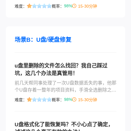
删除”操作后，这些文件似乎就从我们的电脑中彻
98%
难度：
概率：
15-30分钟
底消失了。然而，实际上，这些文件的数据可能
仍然存在于硬盘的某个角落，等待着被我们发现
和恢复。那么电脑彻底删除文件后怎么恢复呢？
本文将为您介绍一些电脑彻底删除文件后的恢复
策略与技巧。
场景B：U盘/硬盘修复
u盘里删除的文件怎么找回？我自己踩过
坑，这几个办法是真管用！
前几天帮同事处理了一次U盘数据丢失的事，他那
个U盘存着一整年的项目资料，手滑全选删除之后
整个人都傻了。其实这种情况特别常见，很多人
98%
难度：
概率：
15-30分钟
第一反应就是慌，然后一通乱操作，结果本来能
找回来的东西彻底没了。说实话，u盘里删除的文
件怎么找回这个问题，真不是什么高深技术，关
U盘格式化了能恢复吗？不小心点了确定，
键是你得在对的时间用对的方法。