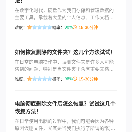
法！
在数字化时代，硬盘作为我们存储和管理数据的
主要工具，承载着大量的个人信息、工作文档、
照片视频等重要内容。然而，有时候我们可能会
98%
难度：
概率：
15-30分钟
因为操作失误或其他原因，不小心删除了硬盘上
的重要数据，这无疑会给我们带来极大的困扰。
那么，硬盘数据误删如何恢复呢？本文将为您详
如何恢复删除的文件夹？这几个方法试试！
细解答。
​在日常的电脑操作中，误删文件夹是许多人可能
遇到的问题，特别是当文件夹里含有重要文档、
照片或工作资料时，这种意外可能造成不小的困
98%
难度：
概率：
15-30分钟
扰。幸运的是，只要采取正确的步骤，大多数情
况下，被删除的文件夹是可以恢复的。那么如何
恢复删除的文件夹呢？本文将指导您通过几个不
电脑彻底删除文件后怎么恢复？试试这几个
同的途径来尝试恢复已删除的文件夹，从简单的
恢复方法！
回收站恢复到使用专业的数据恢复软件，甚至是
求助于专业数据恢复服务。
在日常使用电脑的过程中，我们可能会因为各种
原因误删文件，尤其是当我们执行了所谓的“彻底