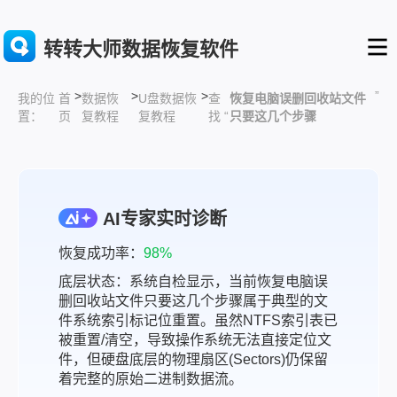
转转大师数据恢复软件
>
>
>
”
首
数据恢
U盘数据恢
查
恢复电脑误删回收站文件
我的位
页
复教程
复教程
找 “
只要这几个步骤
置：
AI专家实时诊断
恢复成功率：
98%
底层状态：系统自检显示，当前恢复电脑误
删回收站文件只要这几个步骤属于典型的文
件系统索引标记位重置。虽然NTFS索引表已
被重置/清空，导致操作系统无法直接定位文
件，但硬盘底层的物理扇区(Sectors)仍保留
着完整的原始二进制数据流。