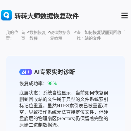
转转大师数据恢复软件
>
>
>
”
首
数据恢复
硬盘数据恢
查
如何恢复误删到回收
我的位
页
教程
复教程
找 “
站的文件
置：
AI专家实时诊断
恢复成功率：
98%
底层状态：系统自检显示，当前如何恢复误
删到回收站的文件属于典型的文件系统索引
标记位重置。虽然NTFS索引表已被重置/清
空，导致操作系统无法直接定位文件，但硬
盘底层的物理扇区(Sectors)仍保留着完整的
原始二进制数据流。