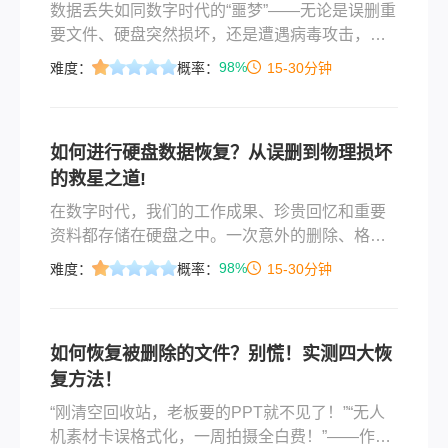
数据丢失如同数字时代的“噩梦”——无论是误删重
要文件、硬盘突然损坏，还是遭遇病毒攻击，都
可能让多年的心血瞬间消失。那么如何恢复硬盘
98%
难度：
概率：
15-30分钟
数据呢？本文将系统讲解硬盘数据恢复的常用方
法，涵盖逻辑层误操作、系统故障到物理损坏等
场景，并提供专业建议，助你在关键时刻“起死回
如何进行硬盘数据恢复？从误删到物理损坏
生”。
的救星之道!
在数字时代，我们的工作成果、珍贵回忆和重要
资料都存储在硬盘之中。一次意外的删除、格式
化，甚至是硬盘的异响，都可能让这些宝贵数据
98%
难度：
概率：
15-30分钟
瞬间消失，带来巨大的损失和焦虑。然而，数据
丢失并非总是终点。掌握正确的方法，你完全有
可能成为自己的“数据救星”。那么如何进行硬盘数
如何恢复被删除的文件？别慌！实测四大恢
据恢复呢？本文将系统性地介绍多种高效的数据
复方法！
恢复方法，助你最大可能地找回丢失的数据。
“刚清空回收站，老板要的PPT就不见了！”“无人
机素材卡误格式化，一周拍摄全白费！”——作为