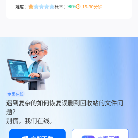
一名与电脑故障和数据丢失搏斗多年的软件测评
98%
难度：
概率：
15-30分钟
博主，我太懂这种瞬间血压飙升的绝望。数据丢
失不是世界末日。那么如何恢复被删除的文件
呢？今天，我将结合多年实测经验，为你系统梳
理数据恢复的四大主流方法，涵盖从随手误删到
硬盘格式化的各类场景。
专家在线
遇到复杂的如何恢复误删到回收站的文件问
题？
别慌，我们在线。