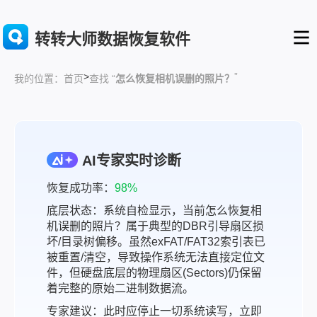
转转大师数据恢复软件
>
”
首页
查找 “
怎么恢复相机误删的照片？
我的位置：
AI专家实时诊断
恢复成功率：
98%
底层状态：系统自检显示，当前怎么恢复相
机误删的照片？属于典型的DBR引导扇区损
坏/目录树偏移。虽然exFAT/FAT32索引表已
被重置/清空，导致操作系统无法直接定位文
件，但硬盘底层的物理扇区(Sectors)仍保留
着完整的原始二进制数据流。
专家建议：此时应停止一切系统读写，立即