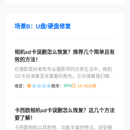
办？”这种焦急的心情我深有体会，毕竟数据丢失
不仅影响工作，还可能让珍贵瞬间一去不复返。
那么相机误删了照片怎么恢复呢？今天，我就结
合多年经验，为大家系统梳理相机误删照片的恢
场景B：U盘/硬盘修复
复方法，帮你高效解决问题，避免走弯路。
相机sd卡误删怎么恢复？推荐几个简单且有
效的方法！
​在摄影爱好者和专业摄影师的日常生活中，相机
SD卡扮演着至关重要的角色。它存储着我们精心
拍摄的照片，记录着生活中的点点滴滴。然而，
98%
难度：
概率：
15-30分钟
有时由于误操作或其他原因，我们可能会不小心
删除了SD卡上的照片。那么相机sd卡误删怎么恢
复​呢？本文将为您详细介绍相机SD卡误删的恢复
卡西欧相机sd卡误删怎么恢复？这几个方法
方法。
要了解！
卡西欧相机以其耐用、功能丰富的特点，深受摄