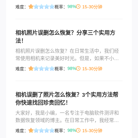
腾出更多的空间使用相机。但是放在电脑上也并
98%
难度：
概率：
15-30分钟
不是万无一失的，电脑上的错误操作导致照片被
删的情况也时有发生。那么误删电脑图片怎么恢
复？下面一起看看吧。
相机照片误删怎么恢复？分享三个实用方
法！
相机照片误删怎么恢复？在日常生活中，我们经
常使用相机来记录美好时光。但是，如果不小心
删除了相机里的照片，那可能会让人感到非常沮
98%
难度：
概率：
15-30分钟
丧。不过，现在有很多数据恢复软件可以帮助我
们找回误删的照片。下面我们将介绍一些常见的
相机照片误删恢复方法。
相机误删了照片怎么恢复？3个实用方法帮
你快速找回珍贵回忆！
大家好，我是小编，一名专注于电脑软件测评和
数据恢复领域的博主。在日常工作中，我经常收
到粉丝求助：“小编，我不小心把相机里的照片删
98%
难度：
概率：
15-30分钟
了，里面还有重要的客户资料/旅行回忆，该怎么