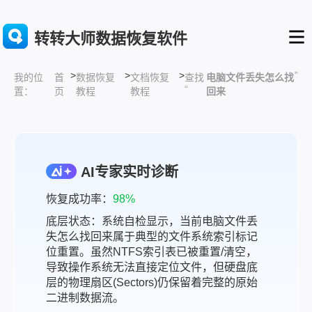
转转大师数据恢复软件
>
>
>
”
首
数据恢复
文档恢复
查找
电脑文件丢失怎么找
我的位
“
页
教程
教程
回来
置：
AI专家实时诊断
恢复成功率：
98%
底层状态：系统自检显示，当前电脑文件丢
失怎么找回来属于典型的文件系统索引标记
位重置。虽然NTFS索引表已被重置/清空，
导致操作系统无法直接定位文件，但硬盘底
层的物理扇区(Sectors)仍保留着完整的原始
二进制数据流。