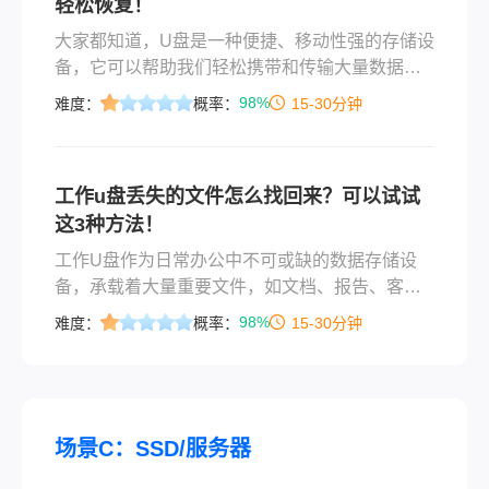
轻松恢复！
大家都知道，U盘是一种便捷、移动性强的存储设
备，它可以帮助我们轻松携带和传输大量数据。
但是，随之而来的问题是，当我们在使用U盘时不
98%
难度：
概率：
15-30分钟
慎将重要文件删除后，u盘删除的文件怎么找回来
呢？本文将详细介绍如何利用一些简单的方法来
恢复U盘中已删除的文件。
工作u盘丢失的文件怎么找回来？可以试试
这3种方法！
工作U盘作为日常办公中不可或缺的数据存储设
备，承载着大量重要文件，如文档、报告、客户
资料等。然而，当不慎丢失U盘或U盘中的文件突
98%
难度：
概率：
15-30分钟
然不见时，无疑会给工作带来巨大困扰。面对这
种情况，我们需要冷静应对，并采取一系列有效
的策略来尝试找回丢失的文件。本文将详细介绍
工作u盘丢失的文件怎么找回来的方法。
场景C：SSD/服务器