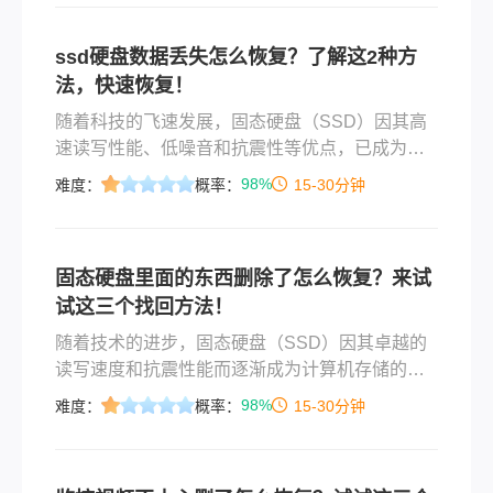
ssd硬盘数据丢失怎么恢复？了解这2种方
法，快速恢复！
随着科技的飞速发展，固态硬盘（SSD）因其高
速读写性能、低噪音和抗震性等优点，已成为现
代计算机和笔记本电脑的主流存储设备。然而，
98%
难度：
概率：
15-30分钟
SSD数据丢失的问题也时有发生，可能是由于误
删除、格式化、系统崩溃、硬件故障或病毒攻击
等原因导致。面对SSD数据丢失的困境，许多用
固态硬盘里面的东西删除了怎么恢复？来试
户感到焦急和无助。那么ssd硬盘数据丢失怎么恢
试这三个找回方法！
复呢？本文将详细介绍几种恢复SSD硬盘数据的
有效方法，帮助用户找回宝贵的文件。
随着技术的进步，固态硬盘（SSD）因其卓越的
读写速度和抗震性能而逐渐成为计算机存储的主
要选择。然而，即便是如此先进的存储设备也难
98%
难度：
概率：
15-30分钟
免会遇到数据丢失的情况，比如误删文件或格式
化操作失误等。对于那些不慎删除了重要文件的
用户来说，了解固态硬盘里面的东西删除了怎么