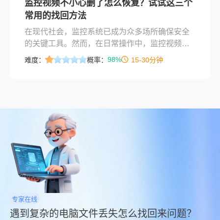
监控视频不小心删了怎么恢复？试试这三个
恢复至关重要。本文将详细介绍固态硬盘中删除
常用的找回方法
文件的恢复方法，帮助您尽可能地减少损失。
在现代社会，监控系统已成为众多场所确保安全
的关键工具。然而，在日常操作中，监控视频因
各种原因被误删的情况时有发生，这不仅可能导
98%
难度：
概率：
15-30分钟
致关键证据的丢失，还可能影响安全管理的连续
性。那么监控视频不小心删了怎么恢复呢？本文
将详细介绍监控视频误删后的恢复方法，帮助用
户应对这一突发情况。
专家在线
遇到复杂的电脑文件丢失怎么找回来问题？