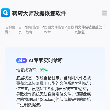
转转大师数据恢复软件
>
>
>
”
首
数据恢复
误删文件恢复
查找
同文件名被覆盖怎
我的位
“
页
教程
教程
么恢复
置：
AI专家实时诊断
恢复成功率：
85%
底层状态：系统自检显示，当前同文件名被
覆盖怎么恢复属于典型的文件系统索引标记
位重置。虽然NTFS索引表已被重置/清空，
导致操作系统无法直接定位文件，但硬盘底
层的物理扇区(Sectors)仍保留着完整的原始
二进制数据流。