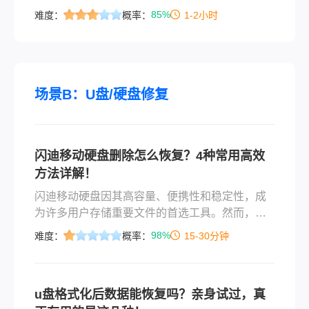
非坚不可摧，误删除、格式化、突然崩溃……每
85%
难度：
概率：
1-2小时
一次硬盘的“罢工”都可能是一场数字灾难。面对这
种情况，恐慌是最大的敌人，而冷静、正确的操
作则是成功恢复数据的关键。那么硬盘数据恢复
怎么操作呢？本文将系统性地阐述硬盘数据恢复
的常用高效方法，涵盖从软件自救到专业救援的
场景B：U盘/硬盘修复
各个层面，旨在成为您在数据危机中的终极行动
手册。
闪迪移动硬盘删除怎么恢复？4种常用高效
方法详解！
闪迪移动硬盘因其高容量、便携性和稳定性，成
为许多用户存储重要文件的首选工具。然而，误
删文件或格式化操作后，数据恢复并非总是简
98%
难度：
概率：
15-30分钟
单。那么闪迪移动硬盘删除怎么恢复呢？本文将
详细介绍闪迪移动硬盘删除数据恢复的常用高效
方法，帮助用户高效找回丢失的数据。
u盘格式化后数据能恢复吗？亲身试过，真