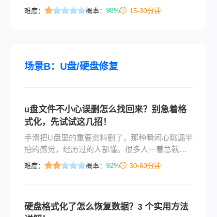
问shift delete删除的文件怎么恢复，说实话，能
98%
难度：
概率：
15-30分钟
不能找回来，关键看你删完之后做了什么。这篇
文章我会按从免费到付费、从简单到复杂的顺
序，把我实际试过的几个办法列出来，你对照自
己的情况选就行。先说结论：大部分情况下，只
要删完之后没有往那个盘里存新东西，恢复的概
场景B：U盘/硬盘修复
率是很高的。
u盘文件不小心误删怎么找回来？别急着格
式化，先试试这几招！
手滑把U盘里的重要资料删了，那种瞬间心跳漏半
拍的感觉，经历过的人都懂。很多人一着急就到
处搜u盘文件不小心误删怎么找回来，结果病急乱
92%
难度：
概率：
30-60分钟
投医，反而把数据彻底弄没了。其实只要没被新
文件覆盖，数据大概率还在。这篇文章我会按从
免费排查到专业软件扫描的顺序，把真正管用的
硬盘格式化了怎么恢复数据？3 个实用方法
手段梳理一遍。内容覆盖误删、格式化、提示需