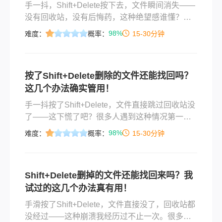
手一抖，Shift+Delete按下去，文件瞬间消失——
没有回收站，没有后悔药，这种绝望感谁懂？别
慌！Shift+Delete把文件删了怎么找回这个问题，
98%
难度：
概率：
15-30分钟
答案是：大部分情况下，完全可以找回来。关键
在于你发现得够不够早、操作得够不够对。
按了Shift+Delete删除的文件还能找回吗？
这几个办法确实管用！
手一抖按了Shift+Delete，文件直接跳过回收站没
了——这下慌了吧？很多人遇到这种情况第一反
应就是"完了，彻底没了"，其实shift+delete删除
98%
难度：
概率：
15-30分钟
的怎么找回，并没有想象中那么绝望。
Shift+Delete只是跳过了回收站这一步，文件数据
本身还在磁盘上，只要没被新数据覆盖，找回的
Shift+Delete删掉的文件还能找回来吗？我
机会不小。这篇文章我按从简单到进阶、从免费
试过的这几个办法真有用！
到付费的顺序把靠谱的方法讲清楚，覆盖快捷键
误删、回收站清空、备份还原、软件扫描恢复等
手滑按了Shift+Delete，文件直接没了，回收站都
常见情况。
没经过——这种崩溃我经历过不止一次。很多人