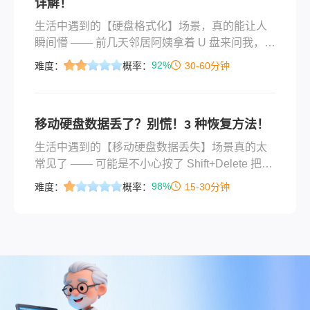
详解！
要格式化、分区丢失及物理损坏等常见情况。
生活中遇到的【硬盘格式化】场景，真的能让人
瞬间懵 —— 前几天邻居阿姨拿着 U 盘来问我，说
插电脑提示 “需要格式化才能使用”，她点了确
92%
难度：
概率：
30-60分钟
认，里面孙子的毕业照全没了；还有小编自己，
上周清理移动硬盘，手滑把存工作文档的分区点
了 “快速格式化”，反应过来时界面都跳完了，当
移动硬盘数据丢了？别慌！3 种恢复方法！
时心都凉了半截。不光硬盘，U 盘、内存卡也一
样，不管是误格式化，还是 Shift+Delete 删文
生活中遇到的【移动硬盘数据丢失】场景真的太
件、拖拽时不小心丢了，大家第一反应肯定是 “还
常见了 —— 可能是不小心按了 Shift+Delete 把重
能找回来不？”那么硬盘格式化了怎么恢复数据
要工作文档删了，也可能是拖拽文件时手滑拖到
98%
难度：
概率：
15-30分钟
呢？
回收站没注意，回头想找的时候发现回收站已经
清空；还有更糟的，比如移动硬盘突然提示 “需要
格式化才能使用”，一点击格式化，里面存了几年
的照片、视频全没了