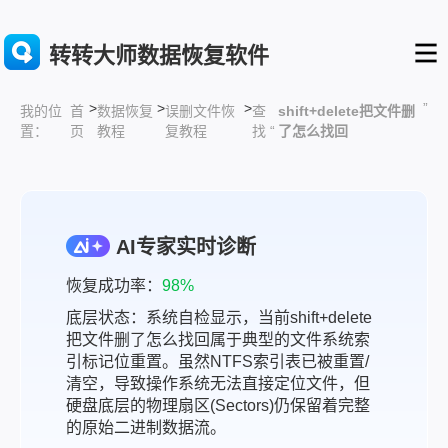
转转大师数据恢复软件
>
>
>
”
首
数据恢复
误删文件恢
查
shift+delete把文件删
我的位
页
教程
复教程
找 “
了怎么找回
置：
AI专家实时诊断
恢复成功率：
98%
底层状态：系统自检显示，当前shift+delete
把文件删了怎么找回属于典型的文件系统索
引标记位重置。虽然NTFS索引表已被重置/
清空，导致操作系统无法直接定位文件，但
硬盘底层的物理扇区(Sectors)仍保留着完整
的原始二进制数据流。