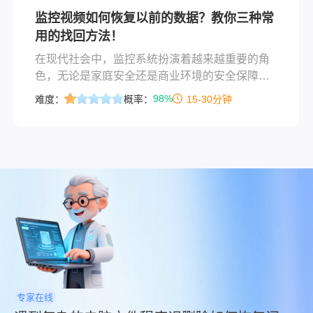
并详细阐述其适用场景、操作步骤与关键注意
监控视频如何恢复以前的数据？教你三种常
点，助您最大可能地找回宝贵数据。
用的找回方法！
在现代社会中，监控系统扮演着越来越重要的角
色，无论是家庭安全还是商业环境的安全保障。
然而，随着技术的进步和使用频率的增加，监控
98%
难度：
概率：
15-30分钟
视频数据丢失的情况也时有发生。当遇到这种情
况时，了解如何有效地恢复这些宝贵的数据变得
至关重要。本文将详细介绍几种常见的监控视频
数据恢复方法，并提供实用建议来帮助用户尽可
能地找回丢失的数据。
专家在线