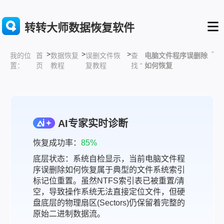
转转大师数据恢复软件
>
>
>
”
首
数据恢复
误删文件恢
查
电脑文件程序误删除
我的位
页
教程
复教程
找 “
如何恢复
置：
AI专家实时诊断
恢复成功率：
85%
底层状态：系统自检显示，当前电脑文件程
序误删除如何恢复属于典型的文件系统索引
标记位重置。虽然NTFS索引表已被重置/清
空，导致操作系统无法直接定位文件，但硬
盘底层的物理扇区(Sectors)仍保留着完整的
原始二进制数据流。