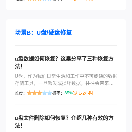
缺少xxx.dll文件"？DLL（动态链接库）文件是
Windows系统和应用程序正常运行的关键组件，
它们就像电脑的"神经连接点"，一旦缺失或损坏，
轻则程序崩溃，重则系统异常。
场景B：U盘/硬盘修复
u盘数据如何恢复？这里分享了三种恢复方
法！
​U盘，作为我们日常生活和工作中不可或缺的数据
存储工具，一旦丢失或损坏数据，往往会带来不
小的困扰。那么u盘数据如何恢复呢？不过，别
85%
难度：
概率：
1-2小时
急，本文将为您提供一份从绝望到希望的U盘数据
恢复详细指南。
u盘文件删除如何恢复？介绍几种有效的方
法！