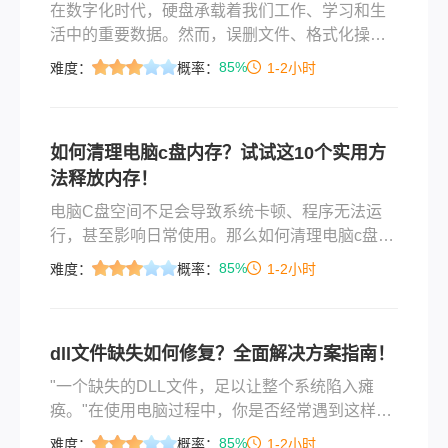
在数字化时代，硬盘承载着我们工作、学习和生
活中的重要数据。然而，误删文件、格式化操
作、系统崩溃、病毒攻击等问题时常发生，导致
85%
难度：
概率：
1-2小时
珍贵数据丢失。面对"如何恢复硬盘数据"这一困
扰，本文将为您提供全面、专业的解决方案，帮
助您最大程度地挽回数据损失。
如何清理电脑c盘内存？试试这10个实用方
法释放内存！
电脑C盘空间不足会导致系统卡顿、程序无法运
行，甚至影响日常使用。那么如何清理电脑c盘内
存呢？本文将介绍10种简单有效的清理方法，帮
85%
难度：
概率：
1-2小时
助您快速释放C盘空间，优化系统性能。
dll文件缺失如何修复？全面解决方案指南！
"一个缺失的DLL文件，足以让整个系统陷入瘫
痪。"在使用电脑过程中，你是否经常遇到这样的
弹窗："无法找到xxx.dll"、"程序无法启动，因为
85%
难度：
概率：
1-2小时