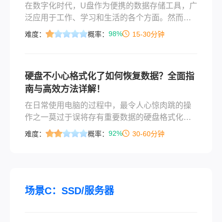
在数字化时代，U盘作为便携的数据存储工具，广
泛应用于工作、学习和生活的各个方面。然而，
由于操作不慎或误触，我们有时会不小心将U盘中
98%
难度：
概率：
15-30分钟
的重要文件删除，这往往令人焦虑不安。幸运的
是，只要采取正确的方法，很多被误删的U盘文件
是可以恢复的。那么u盘文件删除如何恢复呢？本
硬盘不小心格式化了如何恢复数据？全面指
文将为您提供一份详尽的U盘文件恢复指南，帮助
南与高效方法详解！
您找回那些珍贵的数据。
在日常使用电脑的过程中，最令人心惊肉跳的操
作之一莫过于误将存有重要数据的硬盘格式化
了。无论是由于系统重装时的盘符选择错误，还
92%
难度：
概率：
30-60分钟
是磁盘管理中的误操作，瞬间的点击都可能让数
月甚至数年的心血化为乌有。然而，请不要过于
绝望。在大多数情况下，“格式化”并非意味着数据
的物理毁灭，它更像是一本被撕掉了目录的书
籍，内容还在，只是系统找不到它们了。那么硬
场景C：SSD/服务器
盘不小心格式化了如何恢复数据呢？本文将为您
系统性地介绍几种常用且高效的数据恢复方法，