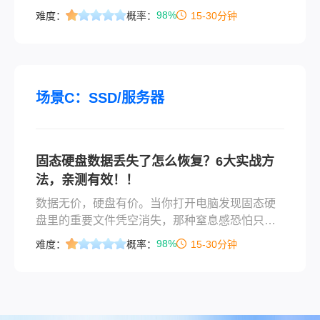
脑误删除的文件怎么恢复呢？本文将详细介绍几
98%
难度：
概率：
15-30分钟
种常用且有效的恢复方法，帮助你找回宝贵数
据。
场景C：SSD/服务器
固态硬盘数据丢失了怎么恢复？6大实战方
法，亲测有效！！
数据无价，硬盘有价。当你打开电脑发现固态硬
盘里的重要文件凭空消失，那种窒息感恐怕只有
经历过的人才懂。固态硬盘数据丢失了怎么恢
98%
难度：
概率：
15-30分钟
复？这是无数用户在数据灾难面前最迫切想知道
答案的问题。