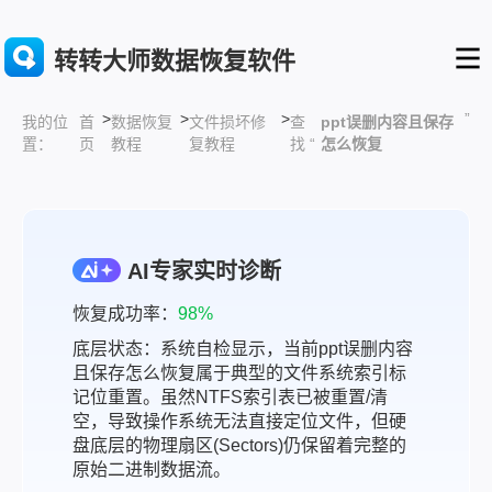
转转大师数据恢复软件
>
>
>
”
首
数据恢复
文件损坏修
查
ppt误删内容且保存
我的位
页
教程
复教程
找 “
怎么恢复
置：
AI专家实时诊断
恢复成功率：
98%
底层状态：系统自检显示，当前ppt误删内容
且保存怎么恢复属于典型的文件系统索引标
记位重置。虽然NTFS索引表已被重置/清
空，导致操作系统无法直接定位文件，但硬
盘底层的物理扇区(Sectors)仍保留着完整的
原始二进制数据流。