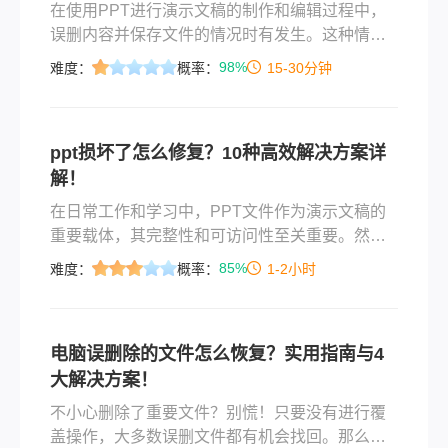
在使用PPT进行演示文稿的制作和编辑过程中，
误删内容并保存文件的情况时有发生。这种情况
可能会让制作者感到焦虑和困扰，因为误删的内
98%
难度：
概率：
15-30分钟
容可能包含了重要的信息或设计元素。那么ppt误
删内容且保存怎么恢复呢？本文将为您介绍几种
实用的方法来恢复误删且已保存的PPT内容，帮
ppt损坏了怎么修复？10种高效解决方案详
助您挽救工作成果。
解！
在日常工作和学习中，PPT文件作为演示文稿的
重要载体，其完整性和可访问性至关重要。然
而，由于意外关闭程序、存储设备故障、病毒感
85%
难度：
概率：
1-2小时
染或文件格式错误等原因，PPT文件可能会损
坏，导致无法正常打开或内容异常。那么ppt损坏
了怎么修复呢？以下是针对PPT文件损坏的常用
电脑误删除的文件怎么恢复？实用指南与4
修复方法，帮助您高效恢复重要文件。
大解决方案！
不小心删除了重要文件？别慌！只要没有进行覆
盖操作，大多数误删文件都有机会找回。那么电