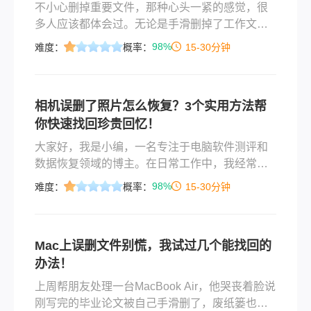
不小心删掉重要文件，那种心头一紧的感觉，很
多人应该都体会过。无论是手滑删掉了工作文
档，还是清空回收站之后才想起里面还有要用的
98%
难度：
概率：
15-30分钟
东西，慌归慌，办法还是有的。删除的文件怎么
能恢复到原来，其实关键在于你发现误删之后有
没有继续往那个盘里存新东西——只要原来的数
相机误删了照片怎么恢复？3个实用方法帮
据还没被覆盖，恢复的希望就不小。这篇文章按
你快速找回珍贵回忆！
从简单到复杂的顺序，把靠谱的恢复方法讲清
楚，覆盖误删、格式化、回收站清空、U盘文件丢
大家好，我是小编，一名专注于电脑软件测评和
失、设备损坏等常见情况。
数据恢复领域的博主。在日常工作中，我经常收
到粉丝求助：“小编，我不小心把相机里的照片删
98%
难度：
概率：
15-30分钟
了，里面还有重要的客户资料/旅行回忆，该怎么
办？”这种焦急的心情我深有体会，毕竟数据丢失
不仅影响工作，还可能让珍贵瞬间一去不复返。
Mac上误删文件别慌，我试过几个能找回的
那么相机误删了照片怎么恢复呢？今天，我就结
办法！
合多年经验，为大家系统梳理相机误删照片的恢
复方法，帮你高效解决问题，避免走弯路。
上周帮朋友处理一台MacBook Air，他哭丧着脸说
刚写完的毕业论文被自己手滑删了，废纸篓也清