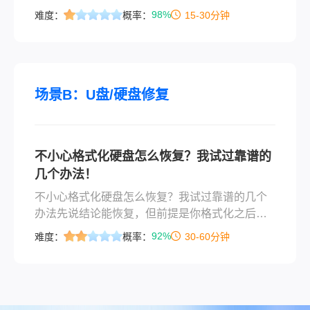
空了。我当时第一反应是：“别慌，Mac电脑如何
98%
难度：
概率：
15-30分钟
恢复删除的文件，其实有几个路子可以试。”他半
信半疑地让我操作，最后还真把论文找回来了。
今天就把这些方法按从易到难的顺序整理出来，
覆盖误删、格式化、回收站清空、分区丢失、甚
至U盘损坏等常见情况，希望能帮到有类似经历的
场景B：U盘/硬盘修复
人。
不小心格式化硬盘怎么恢复？我试过靠谱的
几个办法！
不小心格式化硬盘怎么恢复？我试过靠谱的几个
办法先说结论能恢复，但前提是你格式化之后没
再往那个盘里存过任何新东西。 格式化只是把硬
92%
难度：
概率：
30-60分钟
盘的“目录”清空了，实际数据还在原地躺着，但一
旦你写入新文件，原来的数据就可能被覆盖掉。
覆盖一点点就残缺，覆盖多了彻底没救——这个
前提比用什么软件都关键。个人故事引入上周我