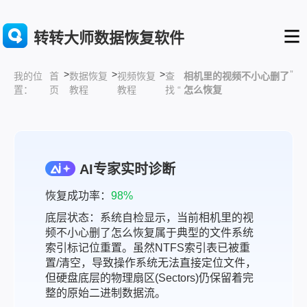
转转大师数据恢复软件
>
>
>
”
首
数据恢复
视频恢复
查
相机里的视频不小心删了
我的位
页
教程
教程
找 “
怎么恢复
置：
AI专家实时诊断
恢复成功率：
98%
底层状态：系统自检显示，当前相机里的视
频不小心删了怎么恢复属于典型的文件系统
索引标记位重置。虽然NTFS索引表已被重
置/清空，导致操作系统无法直接定位文件，
但硬盘底层的物理扇区(Sectors)仍保留着完
整的原始二进制数据流。