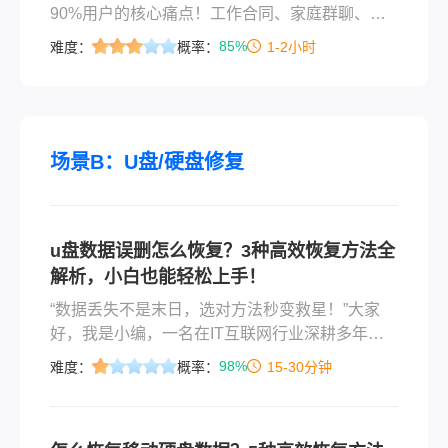
90%用户的核心痛点！工作合同、家庭群聊、孩
子成长记录……一旦丢失难以弥补。本文严格依
85%
难度：
概率：
1-2小时
据微信官方功能（2026年8.0.72版实测），聚焦
“安全、完整、高效”三大原则，详解3种微信认证
迁移方案。全程无需第三方工具，拒绝隐私泄露
风险，关键词深度覆盖搜索热词，助你10分钟完
成无缝迁移，新旧手机聊天记录0丢失！
场景B：U盘/硬盘修复
u盘数据误删怎么恢复？3种高效恢复方法全
解析，小白也能轻松上手！
“数据丢失不是末日，选对方法秒变救星！”大家
好，我是小编，一名在IT互联网行业深耕多年的
电脑软件测评博主。每天，我都能收到无数用户
98%
难度：
概率：
15-30分钟
焦急的咨询：“小编，我u盘数据误删怎么恢复？”
“回收站清空了，数据还能找回来吗？”作为一名长
期测评数据恢复工具的专家，我深知数据误删带