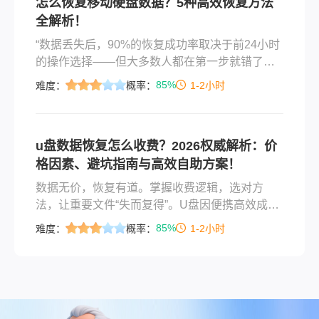
怎么恢复移动硬盘数据？5种高效恢复方法
来的不仅是时间损失，更是情感上的焦虑。
全解析！
“数据丢失后，90%的恢复成功率取决于前24小时
的操作选择——但大多数人都在第一步就错了！”
作为一名从事电脑软件测评多年的博主，小编每
85%
难度：
概率：
1-2小时
天都会收到大量关于数据恢复的求助：“怎么恢复
移动硬盘数据？”“误格式化后文件还能找回吗？”
今天，我就结合多年测评经验，为大家系统梳理
u盘数据恢复怎么收费？2026权威解析：价
移动硬盘数据恢复的常用方法，每种方法都会详
格因素、避坑指南与高效自助方案！
细说明操作步骤、适用场景和注意事项，帮你避
开那些常见的“坑”。本文所有方法都经过实测，且
数据无价，恢复有道。掌握收费逻辑，选对方
会分享独家恢复技巧，记得看到最后！
法，让重要文件“失而复得”。U盘因便携高效成为
日常办公学习的得力助手，但误删、格式化、病
85%
难度：
概率：
1-2小时
毒攻击或物理损伤导致的数据丢失问题频发。当
急需找回文件时，“u盘数据恢复怎么收费”成为用
户最关切的问题。本文结合行业现状，系统解析
收费逻辑，并提供安全可靠的自助恢复方案，助
您理性决策、高效止损。