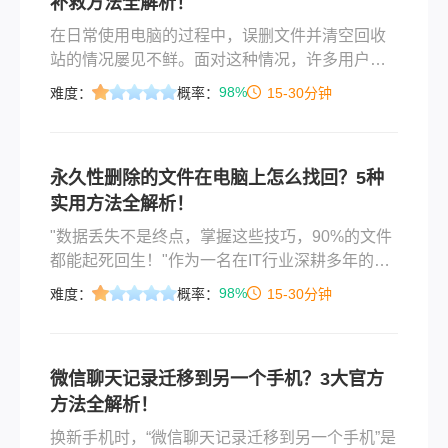
补救方法全解析！
在日常使用电脑的过程中，误删文件并清空回收
站的情况屡见不鲜。面对这种情况，许多用户都
会感到焦虑，迫切想知道电脑回收站删除的文件
98%
难度：
概率：
15-30分钟
怎么恢复。其实，只要掌握了正确的方法并抓住
最佳的恢复时机，找回这些重要数据的成功率是
非常高的。本文将结合专业经验，为你详细拆解
永久性删除的文件在电脑上怎么找回？5种
几种行之有效的数据恢复方案。
实用方法全解析！
​"数据丢失不是终点，掌握这些技巧，90%的文件
都能起死回生！"作为一名在IT行业深耕多年的软
件测评博主，我每天都会收到大量粉丝求助："不
98%
难度：
概率：
15-30分钟
小心清空回收站怎么办？"、"永久性删除的文件在
电脑上怎么找回？"、*"找回的文件打不开是不是
没救了？"*⋯⋯确实，在数字化时代，误删重要文
微信聊天记录迁移到另一个手机？3大官方
件、清空回收站、或意外格式化存储设备，足以
方法全解析！
让人瞬间崩溃！
换新手机时，“微信聊天记录迁移到另一个手机”是