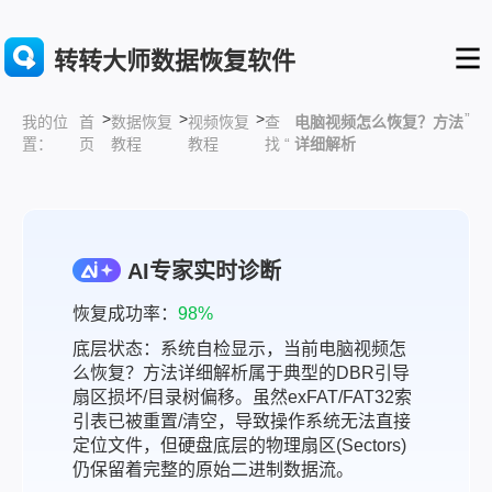
转转大师数据恢复软件
>
>
>
”
首
数据恢复
视频恢复
查
电脑视频怎么恢复？方法
我的位
页
教程
教程
找 “
详细解析
置：
AI专家实时诊断
恢复成功率：
98%
底层状态：系统自检显示，当前电脑视频怎
么恢复？方法详细解析属于典型的DBR引导
扇区损坏/目录树偏移。虽然exFAT/FAT32索
引表已被重置/清空，导致操作系统无法直接
定位文件，但硬盘底层的物理扇区(Sectors)
仍保留着完整的原始二进制数据流。